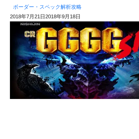
ボーダー・スペック解析攻略
2018年7月21日
2018年9月18日