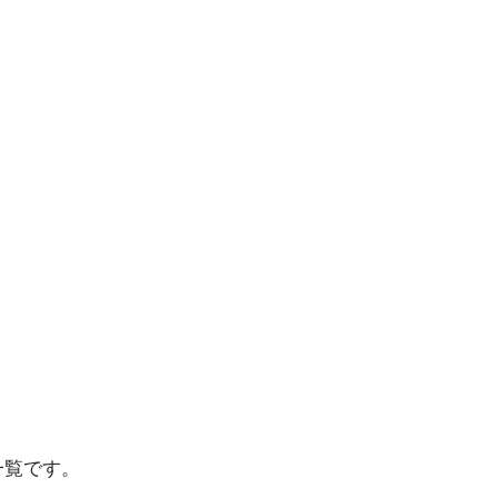
一覧です。