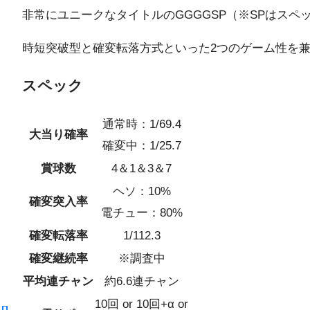
非常にユニークなタイトルのGGGGSP（※SPはスペ
時短突破型と確変転落方式といった2つのゲーム性を兼ね
スペック
通常時：1/69.4
大当り確率
確変中：1/25.7
賞球数
4＆1＆3＆7
ヘソ：10%
確変突入率
電チュー：80%
確変転落率
1/112.3
確変継続率
※調査中
平均連チャン
約6.6連チャン
10回 or 10回+α or