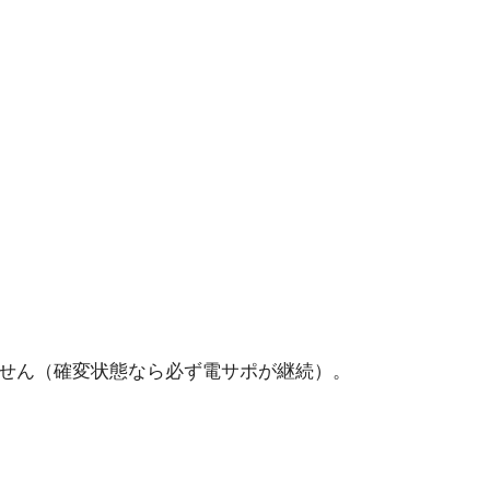
ません（確変状態なら必ず電サポが継続）。