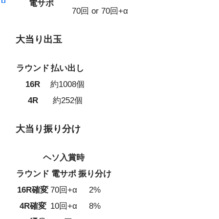
電サポ
70回 or 70回+α
大当り出玉
ラウンド
払い出し
16R
約1008個
4R
約252個
大当り振り分け
ヘソ入賞時
ラウンド
電サポ
振り分け
16R確変
70回+α
2%
4R確変
10回+α
8%