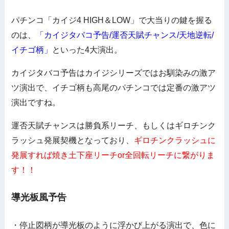
パチンコ「カイジ4 HIGH＆LOW」で大当りの鍵を握る
のは、
「カイジタバコ予告/運否天賦チャンス/天地逆転/
イチゴ柄」
といった4大演出。
カイジタバコ予告はカイジシリーズではお馴染みの激ア
ツ演出で、イチゴ柄も高尾のパチンコでは定番の激アツ
演出ですね。
運否天賦チャンスは勝負系リーチ、もしくはギロチンク
ラッシュ発展契機となっており、
ギロチンクラッシュに
発展すれば焼き土下座リーチor全回転リーチに繋がりま
す！！
導光板風予告
・停止図柄が導光板のように浮かび上がる演出で、色に