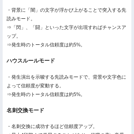
・背景に「闇」の文字が浮かび上がることで突入する先
読みモード。
⇒「閃」、「闘」といった文字が出現すればチャンスア
ップ。
⇒発生時のトータル信頼度は約5%。
ハウスルールモード
・発生演出を示唆する先読みモードで、背景や文字色に
よって信頼度が変動する。
⇒発生時のトータル信頼度は約5%。
名刺交換モード
・名刺交換に成功するほど信頼度アップ。