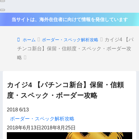
当サイトは、海外在住者に向けて情報を発信しています
カイジ4 【パ
ホーム
ボーダー・スペック解析攻略
チンコ新台】保留・信頼度・スペック・ボーダー攻
略
カイジ4 【パチンコ新台】保留・信頼
度・スペック・ボーダー攻略
2018
6/13
ボーダー・スペック解析攻略
2018年6月13日
2018年8月25日