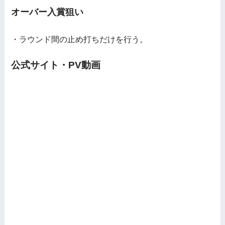
オーバー入賞狙い
・ラウンド間の止め打ちだけを行う。
公式サイト・PV動画