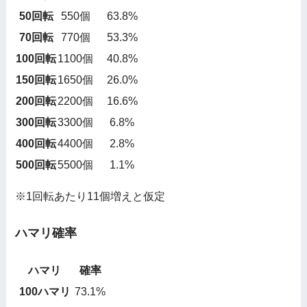
50回転
550個
63.8%
70回転
770個
53.3%
100回転
1100個
40.8%
150回転
1650個
26.0%
200回転
2200個
16.6%
300回転
3300個
6.8%
400回転
4400個
2.8%
500回転
5500個
1.1%
※1回転あたり11個増えと仮定
ハマリ確率
ハマリ
確率
100ハマリ
73.1%