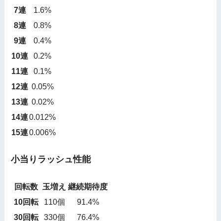
7連
1.6%
8連
0.8%
9連
0.4%
10連
0.2%
11連
0.1%
12連
0.05%
13連
0.02%
14連
0.012%
15連
0.006%
小当りラッシュ性能
回転数
玉増え
継続期待度
10回転
110個
91.4%
30回転
330個
76.4%