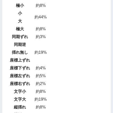
極小
約8%
小
約44%
大
極大
約8%
同期ずれ
約3%
同期逆
揺れ無し
約19%
座標上ずれ
座標下ずれ
約4%
座標左ずれ
約5%
座標右ずれ
約2%
文字小
約8%
文字大
約19%
縦揺れ
約8%