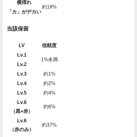
横揺れ
約19%
「カ」がデカい
当該保留
LV
信頼度
Lv.1
1%未満
Lv.2
Lv.3
約1%
Lv.4
約2%
Lv.5
約4%
Lv.6
約6%
（黒+赤）
Lv.6
約37%
（赤のみ）