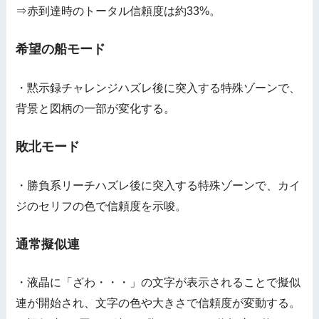
⇒赤到達時のトータル信頼度は約33%。
希望の船モード
・黙示録チャレンジハズレ後に突入する特殊ゾーンで、
背景と図柄の一部が変化する。
敗北モード
・勝負系リーチハズレ後に突入する特殊ゾーンで、カイ
ジのセリフの色で信頼度を示唆。
通常擬似連
・液晶に「ざわ・・・」の文字が表示されることで擬似
連が開始され、文字の色や大きさで信頼度が変動する。