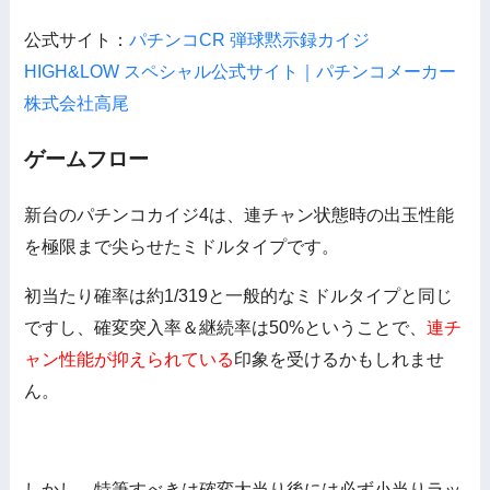
公式サイト：
パチンコCR 弾球黙示録カイジ
HIGH&LOW スペシャル公式サイト｜パチンコメーカー
株式会社高尾
ゲームフロー
新台のパチンコカイジ4は、連チャン状態時の出玉性能
を極限まで尖らせたミドルタイプです。
初当たり確率は約1/319と一般的なミドルタイプと同じ
ですし、確変突入率＆継続率は50%ということで、
連チ
ャン性能が抑えられている
印象を受けるかもしれませ
ん。
しかし、特筆すべきは確変大当り後には必ず小当りラッ