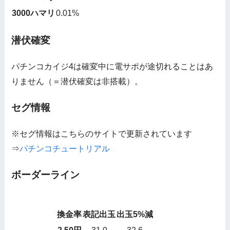
3000ハマリ
0.01%
潜伏確変
パチンコカイジ4は確変中に電サポが途切れることはあ
りません（＝潜伏確変は非搭載）。
セグ情報
※セグ情報はこちらのサイトで更新されています
⇒
パチンコチュートリアル
ボーダーライン
換金率
表記出玉
出玉5%減