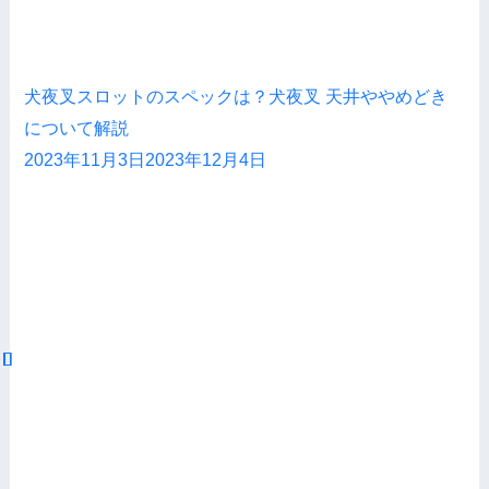
犬夜叉スロットのスペックは？犬夜叉 天井ややめどき
について解説
2023年11月3日
2023年12月4日