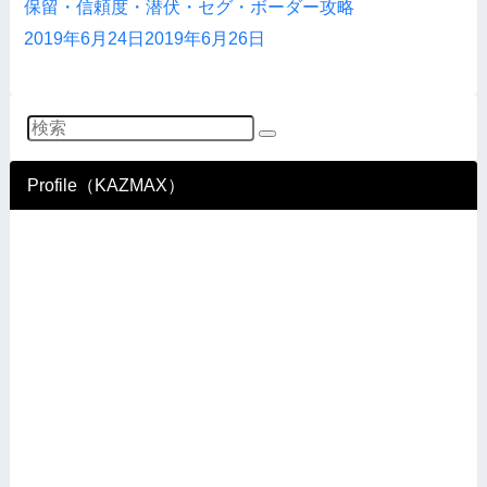
保留・信頼度・潜伏・セグ・ボーダー攻略
2019年6月24日
2019年6月26日
Profile（KAZMAX）