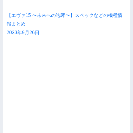
【エヴァ15 〜未来への咆哮〜】スペックなどの機種情
報まとめ
2023年9月26日