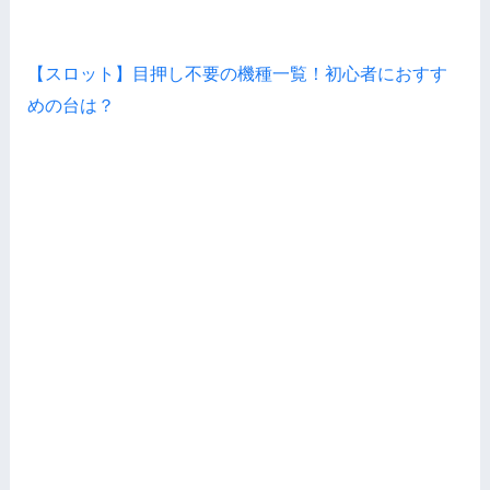
【スロット】目押し不要の機種一覧！初心者におすす
めの台は？