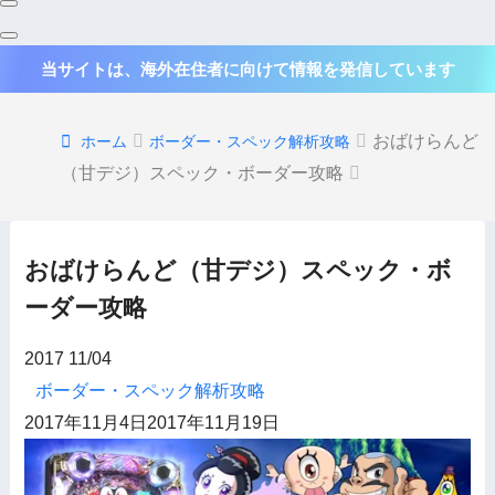
当サイトは、海外在住者に向けて情報を発信しています
おばけらんど
ホーム
ボーダー・スペック解析攻略
（甘デジ）スペック・ボーダー攻略
おばけらんど（甘デジ）スペック・ボ
ーダー攻略
2017
11/04
ボーダー・スペック解析攻略
2017年11月4日
2017年11月19日