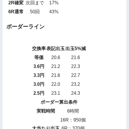
2R確変
次回まで
17%
6R通常
50回
43%
ボーダーライン
交換率
表記出玉
出玉5%減
等価
20.6
21.6
3.6円
21.2
22.3
3.3円
21.6
22.7
3.0円
22.0
23.2
2.5円
23.1
24.3
ボーダー算出条件
実戦時間
6時間
16R：950個
大当たり出玉
6R：370個