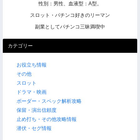
性別：男性、血液型：A型。
スロット・パチンコ好きのリーマン
副業としてパチンコ三昧満喫中
カテゴリー
お役立ち情報
その他
スロット
ドラマ・映画
ボーダー・スペック解析攻略
保留・演出信頼度
止め打ち・その他攻略情報
潜伏・セグ情報