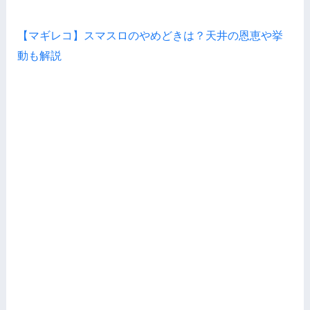
【マギレコ】スマスロのやめどきは？天井の恩恵や挙
動も解説