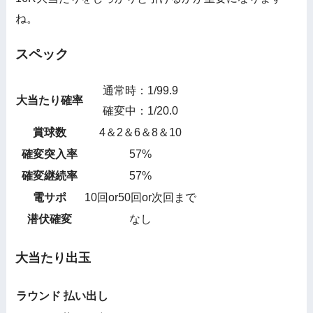
ね。
スペック
通常時：1/99.9
大当たり確率
確変中：1/20.0
賞球数
4＆2＆6＆8＆10
確変突入率
57%
確変継続率
57%
電サポ
10回or50回or次回まで
潜伏確変
なし
大当たり出玉
ラウンド
払い出し