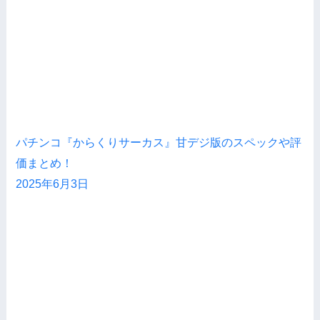
パチンコ『からくりサーカス』甘デジ版のスペックや評
価まとめ！
2025年6月3日