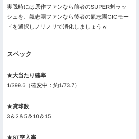
実践時には原作ファンなら前者のSUPER魁ラッ
シュを、氣志團ファンなら後者の氣志團GIGモー
ドを選択しノリノリで消化しましょうｗ
スペック
★大当たり確率
1/399.6（確変中：約1/73.7）
★賞球数
3＆2＆5＆10＆15
★ST突入率