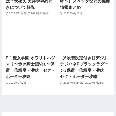
は？犬夜叉 天井ややめど
哮〜】スペックなどの機種
きについて解説
情報まとめ
2023年11月3日
2023年12月4日
2023年9月26日
P白魔女学園 オワリトハジ
【6段階設定付き甘デジ】
マリ〜赤き騎士団Ver.〜保
デジハネPブラックラグー
留・信頼度・潜伏・セグ・
ン3保留・信頼度・潜伏・
ボーダー攻略
セグ・ボーダー攻略
2019年7月2日
2019年6月24日
2019年6月26日