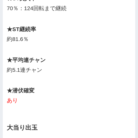
70％：124回転まで継続
★ST継続率
約81.6％
★平均連チャン
約5.1連チャン
★潜伏確変
あり
大当り出玉