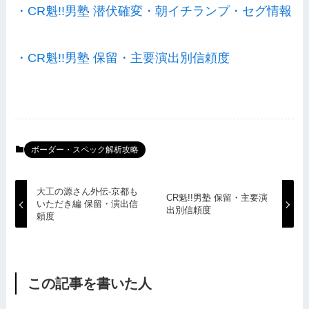
・CR魁!!男塾 潜伏確変・朝イチランプ・セグ情報
・CR魁!!男塾 保留・主要演出別信頼度
ボーダー・スペック解析攻略
大工の源さん外伝-京都も
CR魁!!男塾 保留・主要演
いただき編 保留・演出信
出別信頼度
頼度
この記事を書いた人