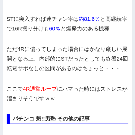
STに突入すれば連チャン率は
約81.6％
と高継続率
で16R振り分けも
60％
と爆発力のある機種。
ただ4Rに偏ってしまった場合にはかなり厳しい展
開となる上、内部的にSTだったとしても終盤24回
転電サポなしの区間があるのはちょっと・・・
ここで
4R通常ループ
にハマった時にはストレスが
溜まりそうですｗｗ
パチンコ 魁!!男塾 その他の記事