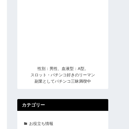
性別：男性、血液型：A型。
スロット・パチンコ好きのリーマン
副業としてパチンコ三昧満喫中
カテゴリー
お役立ち情報