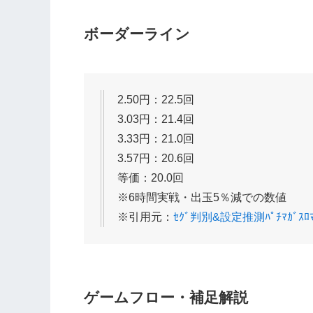
ボーダーライン
2.50円：22.5回
3.03円：21.4回
3.33円：21.0回
3.57円：20.6回
等価：20.0回
※6時間実戦・出玉5％減での数値
※引用元：
ｾｸﾞ判別&設定推測ﾊﾟﾁﾏｶﾞｽﾛ
ゲームフロー・補足解説