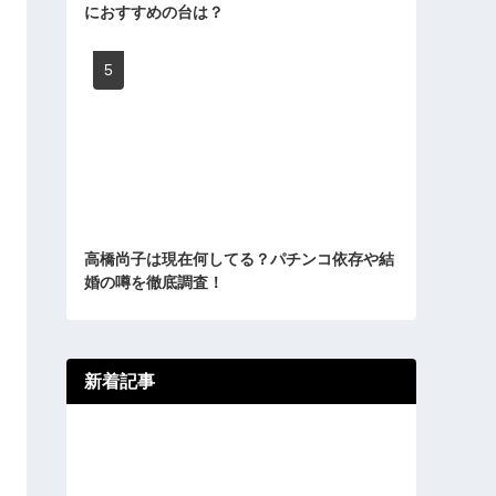
におすすめの台は？
高橋尚子は現在何してる？パチンコ依存や結
婚の噂を徹底調査！
新着記事