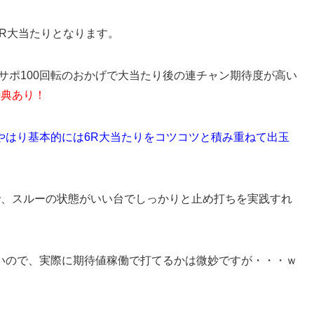
6R大当たりとなります。
電サポ100回転のおかげで大当たり後の連チャン期待度が高い
特典あり！
やはり基本的には6R大当たりをコツコツと積み重ねて出玉
で、スルーの状態がいい台でしっかりと止め打ちを実践すれ
いので、実際に期待値稼働で打てるかは微妙ですが・・・ｗ