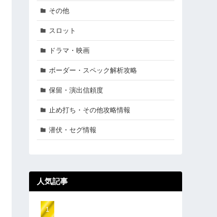
その他
スロット
ドラマ・映画
ボーダー・スペック解析攻略
保留・演出信頼度
止め打ち・その他攻略情報
潜伏・セグ情報
人気記事