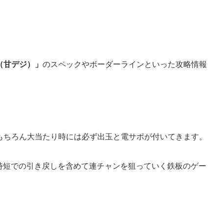
（甘デジ）」
のスペックやボーダーラインといった攻略情報
、もちろん大当たり時には必ず出玉と電サポが付いてきます。
、時短での引き戻しを含めて連チャンを狙っていく鉄板のゲー