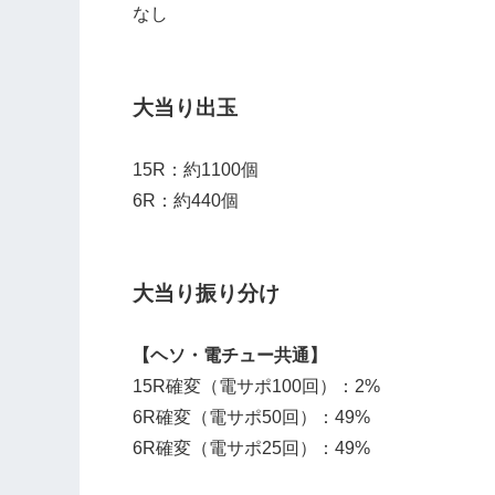
なし
大当り出玉
15R：約1100個
6R：約440個
大当り振り分け
【ヘソ・電チュー共通】
15R確変（電サポ100回）：2%
6R確変（電サポ50回）：49%
6R確変（電サポ25回）：49%