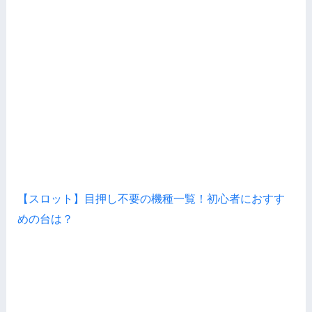
【スロット】目押し不要の機種一覧！初心者におすす
めの台は？