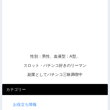
性別：男性、血液型：A型。
スロット・パチンコ好きのリーマン
副業としてパチンコ三昧満喫中
カテゴリー
お役立ち情報