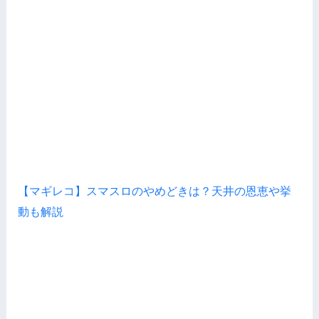
【マギレコ】スマスロのやめどきは？天井の恩恵や挙
動も解説