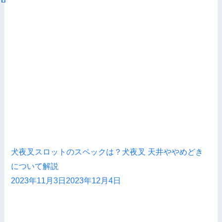
犬夜叉スロットのスペックは？犬夜叉 天井ややめどき
について解説
2023年11月3日
2023年12月4日