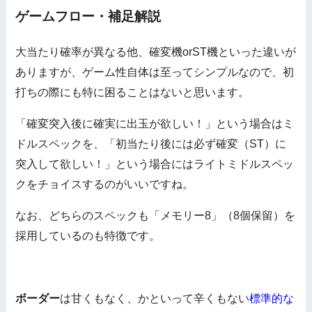
ゲームフロー・補足解説
大当たり確率が異なる他、確変機orST機といった違いが
ありますが、ゲーム性自体は至ってシンプルなので、初
打ちの際にも特に困ることはないと思います。
「確変突入後に確実に出玉が欲しい！」という場合はミ
ドルスペックを、「初当たり後には必ず確変（ST）に
突入して欲しい！」という場合にはライトミドルスペッ
クをチョイスするのがいいですね。
なお、どちらのスペックも「メモリー8」（8個保留）を
採用しているのも特徴です。
ボーダー
は甘くもなく、かといって辛くもない
標準的な