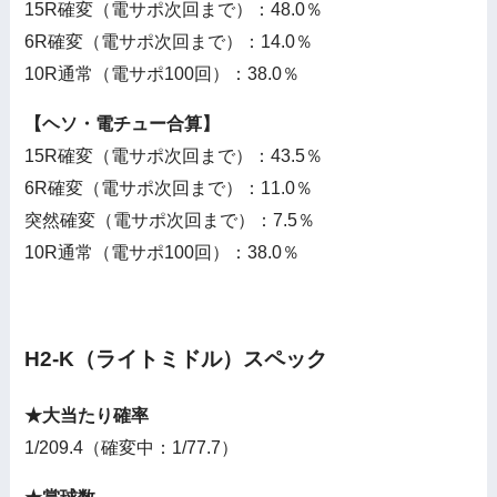
15R確変（電サポ次回まで）：48.0％
6R確変（電サポ次回まで）：14.0％
10R通常（電サポ100回）：38.0％
【ヘソ・電チュー合算】
15R確変（電サポ次回まで）：43.5％
6R確変（電サポ次回まで）：11.0％
突然確変（電サポ次回まで）：7.5％
10R通常（電サポ100回）：38.0％
H2-K（ライトミドル）スペック
★大当たり確率
1/209.4（確変中：1/77.7）