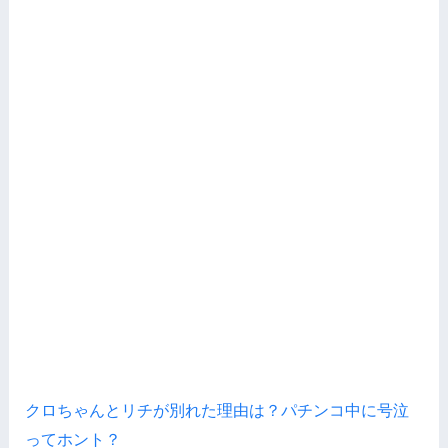
クロちゃんとリチが別れた理由は？パチンコ中に号泣
ってホント？