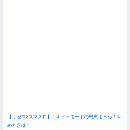
【リゼロ2スマスロ】エキドナモードの恩恵まとめ！や
めどきは？