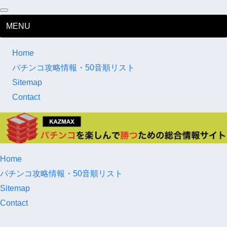
MENU
Home
パチンコ攻略情報・50音順リスト
Sitemap
Contact
Home
パチンコ攻略情報・50音順リスト
Sitemap
Contact