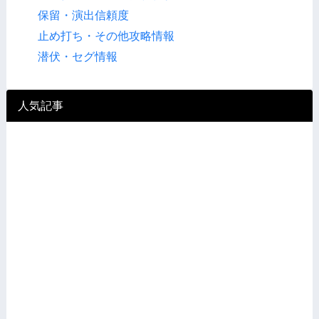
保留・演出信頼度
止め打ち・その他攻略情報
潜伏・セグ情報
人気記事