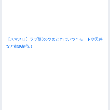
【スマスロ】ラブ嬢3のやめどきはいつ？モードや天井
など徹底解説！