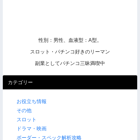
性別：男性、血液型：A型。
スロット・パチンコ好きのリーマン
副業としてパチンコ三昧満喫中
カテゴリー
お役立ち情報
その他
スロット
ドラマ・映画
ボーダー・スペック解析攻略