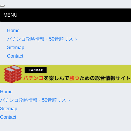
MENU
Home
パチンコ攻略情報・50音順リスト
Sitemap
Contact
Home
パチンコ攻略情報・50音順リスト
Sitemap
Contact