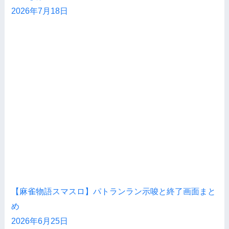
2026年7月18日
【麻雀物語スマスロ】パトランラン示唆と終了画面まと
め
2026年6月25日