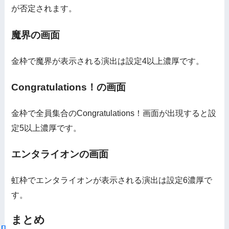
が否定されます。
魔界の画面
金枠で魔界が表示される演出は設定4以上濃厚です。
Congratulations！の画面
金枠で全員集合のCongratulations！画面が出現すると設
定5以上濃厚です。
エンタライオンの画面
虹枠でエンタライオンが表示される演出は設定6濃厚で
す。
まとめ