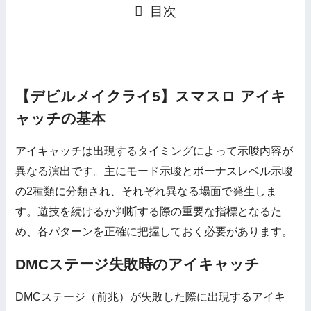
目次
【デビルメイクライ5】スマスロ アイキ
ャッチの基本
アイキャッチは出現するタイミングによって示唆内容が
異なる演出です。主にモード示唆とボーナスレベル示唆
の2種類に分類され、それぞれ異なる場面で発生しま
す。遊技を続けるか判断する際の重要な指標となるた
め、各パターンを正確に把握しておく必要があります。
DMCステージ失敗時のアイキャッチ
DMCステージ（前兆）が失敗した際に出現するアイキ