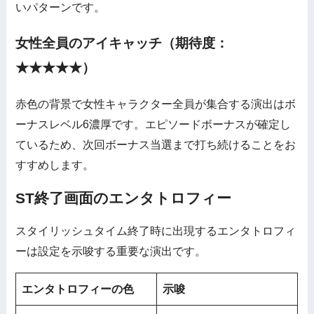
いパターンです。
女性全員のアイキャッチ（期待度：
★★★★★）
赤色の背景で女性キャラクター全員が集合する演出はボ
ーナスレベル6濃厚です。エピソードボーナスが確定し
ているため、次回ボーナス当選まで打ち続けることをお
すすめします。
ST終了画面のエンタトロフィー
スタイリッシュタイム終了時に出現するエンタトロフィ
ーは設定を示唆する重要な演出です。
エンタトロフィーの色
示唆