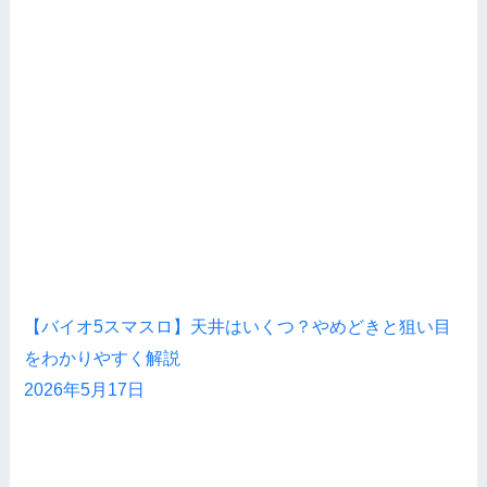
【バイオ5スマスロ】天井はいくつ？やめどきと狙い目
をわかりやすく解説
2026年5月17日