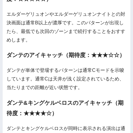
エルダーゲリュオンやエルダーゲリュオンナイトとの対
決画面は通常B以上が濃厚です。このパターンが出現し
たら、最低でも次回のゾーンまで続行することをおすす
めします。
ダンテのアイキャッチ（期待度：★★★☆☆）
ダンテが単体で登場するパターンは通常Cモードを示唆
しています。通常Cは天井が浅く設定されているため、
当たりまでの距離が近い状態です。
ダンテ&キングケルベロスのアイキャッチ（期
待度：★★★★☆）
ダンテとキングケルベロスが同時に表示される演出は通