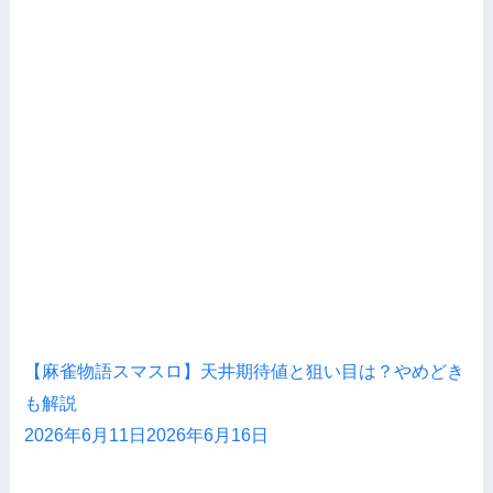
【麻雀物語スマスロ】天井期待値と狙い目は？やめどき
も解説
2026年6月11日
2026年6月16日