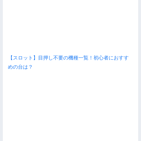
【スロット】目押し不要の機種一覧！初心者におすす
めの台は？