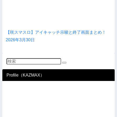
【咲スマスロ】アイキャッチ示唆と終了画面まとめ！
2026年3月30日
Profile（KAZMAX）