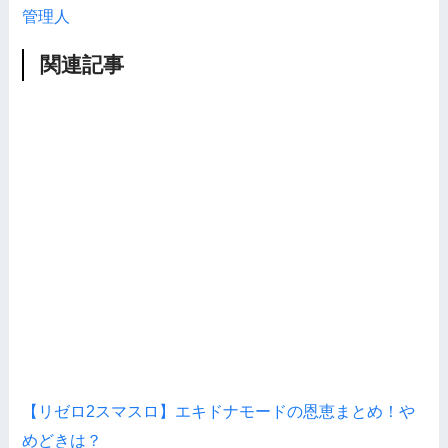
管理人
関連記事
【リゼロ2スマスロ】エキドナモードの恩恵まとめ！や
めどきは？