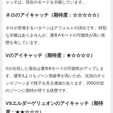
ャッチは、現在のモードを示唆しています。
ネロのアイキャッチ（期待度：☆☆☆☆☆）
ネロが登場するパターンはデフォルトの演出です。特別
な示唆はありませんが、通常Aモードの可能性が高い状
態を表しています。
Vのアイキャッチ（期待度：★☆☆☆☆）
Vが出現した場合は通常Bモードの可能性がアップしま
す。通常Aよりもゾーン突破率が高いため、次回のチャ
ンスゾーンまで様子を見る価値があります。200G付近
のゾーンに期待が持てる状態です。
VSエルダーゲリュオンのアイキャッチ（期待
度：★★☆☆☆）