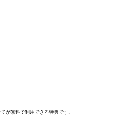
全てが無料で利用できる特典です。