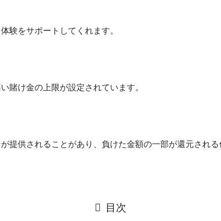
ノ体験をサポートしてくれます。
高い賭け金の上限が設定されています。
ンが提供されることがあり、負けた金額の一部が還元される
目次