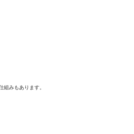
仕組みもあります。