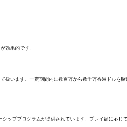
法が効果的です。
して扱います。一定期間内に数百万から数千万香港ドルを賭
ーシッププログラムが提供されています。プレイ額に応じて