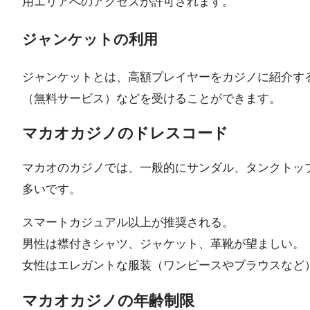
用エリアへのアクセスが許可されます。
ジャンケットの利用
ジャンケットとは、高額プレイヤーをカジノに紹介す
（無料サービス）などを受けることができます。
マカオカジノのドレスコード
マカオのカジノでは、一般的にサンダル、タンクトッ
多いです。
スマートカジュアル以上が推奨される。
男性は襟付きシャツ、ジャケット、革靴が望ましい。
女性はエレガントな服装（ワンピースやブラウスなど
マカオカジノの年齢制限