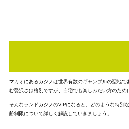
マカオにあるカジノは世界有数のギャンブルの聖地で
む贅沢さは格別ですが、自宅でも楽しみたい方のため
そんなランドカジノのVIPになると、どのような特別
齢制限について詳しく解説していきましょう。