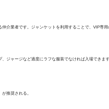
る仲介業者です。ジャンケットを利用することで、VIP専
プ、ジャージなど過度にラフな服装でなければ入場できます
）が推奨される。