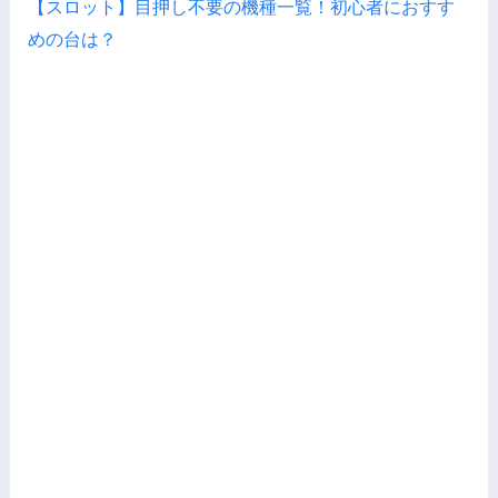
【スロット】目押し不要の機種一覧！初心者におすす
めの台は？