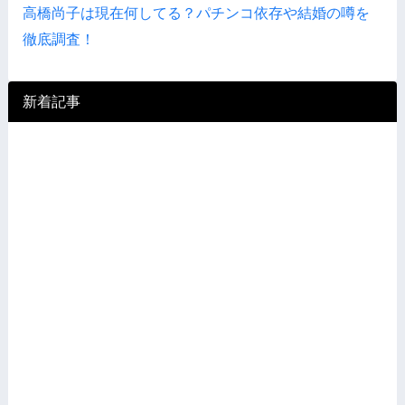
高橋尚子は現在何してる？パチンコ依存や結婚の噂を
徹底調査！
新着記事