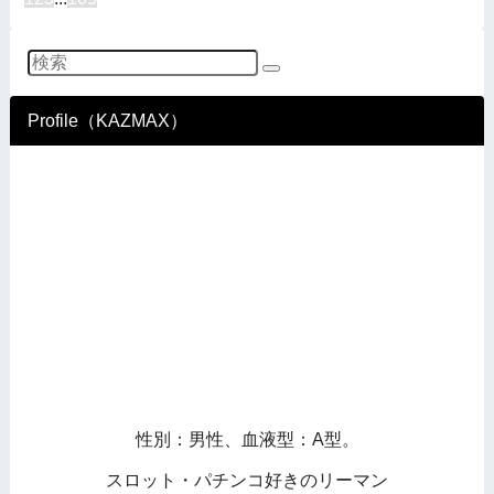
Profile（KAZMAX）
性別：男性、血液型：A型。
スロット・パチンコ好きのリーマン