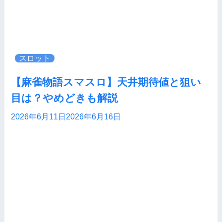
スロット
【麻雀物語スマスロ】天井期待値と狙い
目は？やめどきも解説
2026年6月11日
2026年6月16日