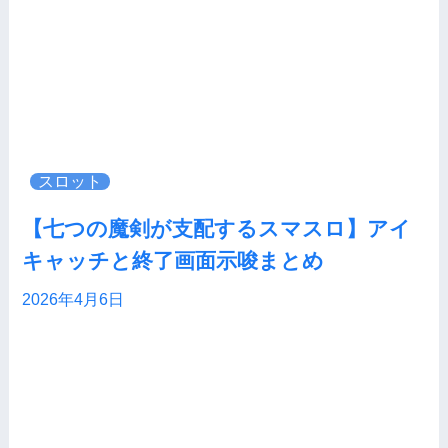
スロット
【七つの魔剣が支配するスマスロ】アイ
キャッチと終了画面示唆まとめ
2026年4月6日