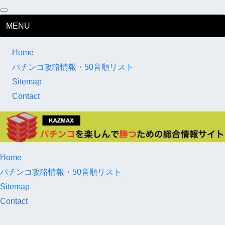
MENU
Home
パチンコ攻略情報・50音順リスト
Sitemap
Contact
Home
パチンコ攻略情報・50音順リスト
Sitemap
Contact