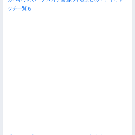
ッチ一覧も！