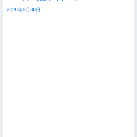
2026年6月30日