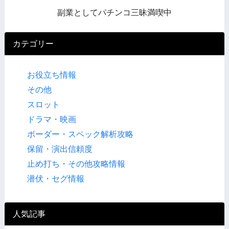
副業としてパチンコ三昧満喫中
カテゴリー
お役立ち情報
その他
スロット
ドラマ・映画
ボーダー・スペック解析攻略
保留・演出信頼度
止め打ち・その他攻略情報
潜伏・セグ情報
人気記事