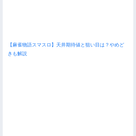
【麻雀物語スマスロ】天井期待値と狙い目は？やめど
きも解説