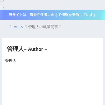
当サイトは、海外在住者に向けて情報を発信しています
管理人の執筆記事
ホーム
管理人
– Author –
管理人