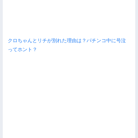
クロちゃんとリチが別れた理由は？パチンコ中に号泣
ってホント？