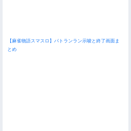
【麻雀物語スマスロ】パトランラン示唆と終了画面ま
とめ