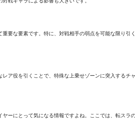
の対戦キャラによる影響も大きいです。
て重要な要素です。特に、対戦相手の弱点を可能な限り引
なレア役を引くことで、特殊な上乗せゾーンに突入するチ
イヤーにとって気になる情報ですよね。ここでは、転スラ