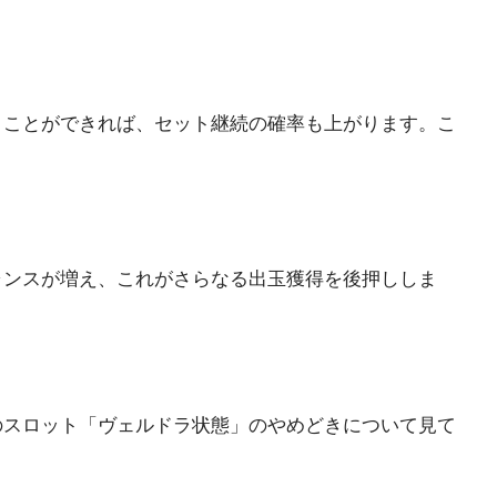
くことができれば、セット継続の確率も上がります。こ
ャンスが増え、これがさらなる出玉獲得を後押ししま
のスロット「ヴェルドラ状態」のやめどきについて見て