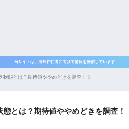
当サイトは、海外在住者に向けて情報を発信しています
ラ状態とは？期待値ややめどきを調査！
状態とは？期待値ややめどきを調査！