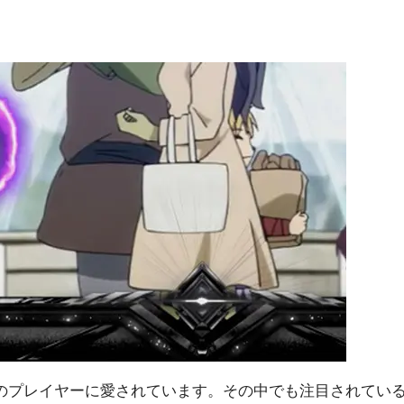
のプレイヤーに愛されています。その中でも注目されてい