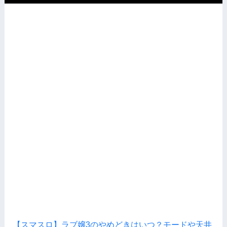
【スマスロ】ラブ嬢3のやめどきはいつ？モードや天井