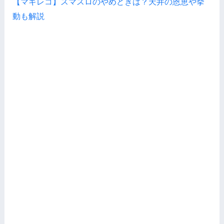
【マギレコ】スマスロのやめどきは？天井の恩恵や挙
動も解説