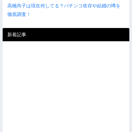
高橋尚子は現在何してる？パチンコ依存や結婚の噂を
徹底調査！
新着記事