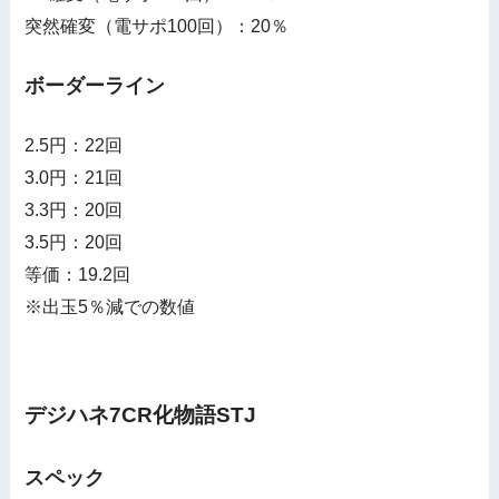
突然確変（電サポ100回）：20％
ボーダーライン
2.5円：22回
3.0円：21回
3.3円：20回
3.5円：20回
等価：19.2回
※出玉5％減での数値
デジハネ7CR化物語STJ
スペック