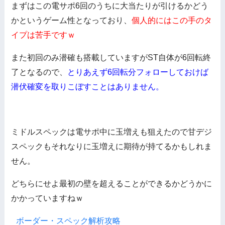
まずはこの電サポ6回のうちに大当たりが引けるかどう
かというゲーム性となっており、
個人的にはこの手のタ
イプは苦手ですｗ
また初回のみ潜確も搭載していますがST自体が6回転終
了となるので、
とりあえず6回転分フォローしておけば
潜伏確変を取りこぼすことはありません。
ミドルスペックは電サポ中に玉増えも狙えたので甘デジ
スペックもそれなりに玉増えに期待が持てるかもしれま
せん。
どちらにせよ最初の壁を超えることができるかどうかに
かかっていますねｗ
ボーダー・スペック解析攻略