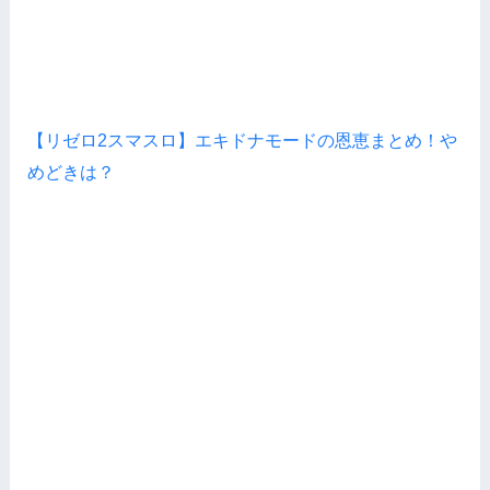
【リゼロ2スマスロ】エキドナモードの恩恵まとめ！や
めどきは？