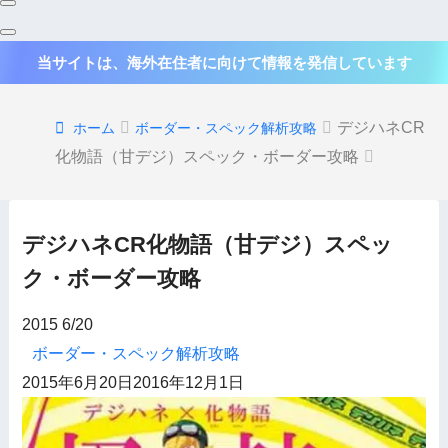
当サイトは、海外在住者に向けて情報を発信しています
デジハネCR
ホーム
ボーダー・スペック解析攻略
化物語（甘デジ）スペック・ボーダー攻略
デジハネCR化物語（甘デジ）スペッ
ク・ボーダー攻略
2015
6/20
ボーダー・スペック解析攻略
2015年6月20日
2016年12月1日