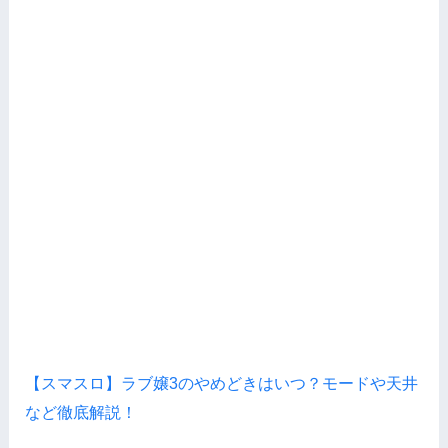
【スマスロ】ラブ嬢3のやめどきはいつ？モードや天井
など徹底解説！