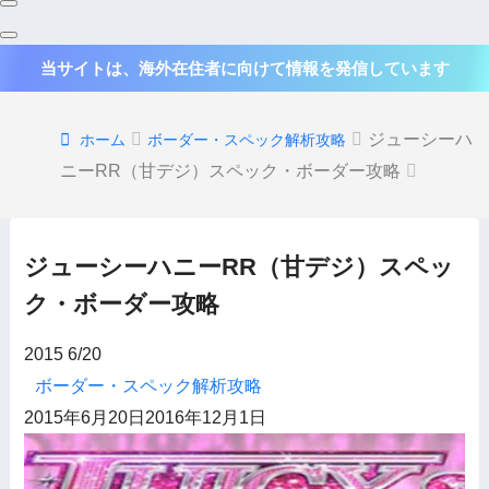
当サイトは、海外在住者に向けて情報を発信しています
ジューシーハ
ホーム
ボーダー・スペック解析攻略
ニーRR（甘デジ）スペック・ボーダー攻略
ジューシーハニーRR（甘デジ）スペッ
ク・ボーダー攻略
2015
6/20
ボーダー・スペック解析攻略
2015年6月20日
2016年12月1日