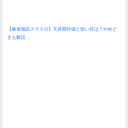
【麻雀物語スマスロ】天井期待値と狙い目は？やめど
きも解説