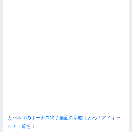
カバネリのボーナス終了画面の示唆まとめ！アイキャ
ッチ一覧も！