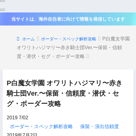
当サイトは、海外在住者に向けて情報を発信しています
P白魔女学園
ホーム
ボーダー・スペック解析攻略
オワリトハジマリ〜赤き騎士団Ver.〜保留・信頼
度・潜伏・セグ・ボーダー攻略
P白魔女学園 オワリトハジマリ〜赤き
騎士団Ver.〜保留・信頼度・潜伏・セ
グ・ボーダー攻略
2019
7/02
ボーダー・スペック解析攻略
保留・演出信頼度
2019年7月2日