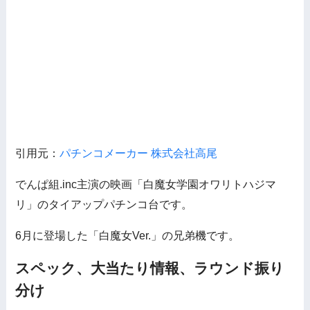
引用元：
パチンコメーカー 株式会社高尾
でんぱ組.inc主演の映画「白魔女学園オワリトハジマ
リ」のタイアップパチンコ台です。
6月に登場した「白魔女Ver.」の兄弟機です。
スペック、大当たり情報、ラウンド振り
分け