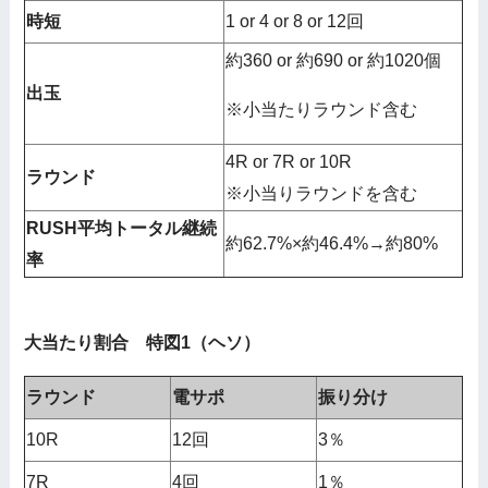
時短
1 or 4 or 8 or 12回
約360 or 約690 or 約1020個
出玉
※小当たりラウンド含む
4R or 7R or 10R
ラウンド
※小当りラウンドを含む
RUSH平均トータル継続
約62.7%×約46.4%→約80%
率
大当たり割合 特図1（ヘソ）
ラウンド
電サポ
振り分け
10R
12回
3％
7R
4回
1％