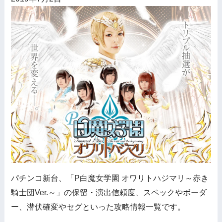
パチンコ新台、「P白魔女学園 オワリトハジマリ～赤き
騎士団Ver.～」の保留・演出信頼度、スペックやボーダ
ー、潜伏確変やセグといった攻略情報一覧です。