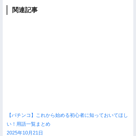
関連記事
【パチンコ】これから始める初心者に知っておいてほし
い！用語一覧まとめ
2025年10月21日