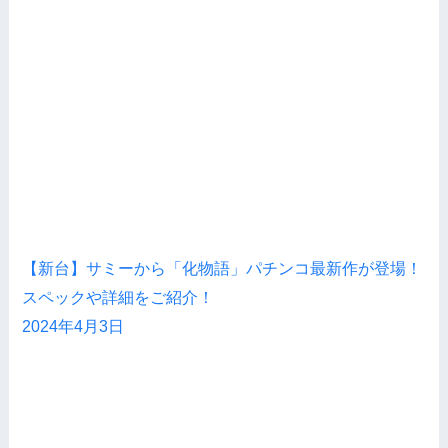
【新台】サミーから「化物語」パチンコ最新作が登場！
スペックや詳細をご紹介！
2024年4月3日