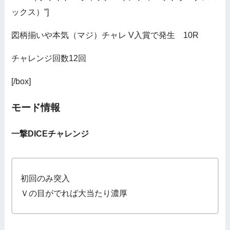
ックス）”]
図柄揃いや本気（マジ）チャレ V入賞で発生 10R
チャレンジ回数12回
[/box]
モード情報
一撃DICEチャレンジ
初回のみ突入
Ｖの目がでれば大当たり濃厚