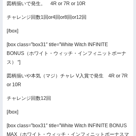
図柄揃いで発生。 4R or 7R or 10R
チャレンジ回数1回or4回or8回or12回
[/box]
[box class=”box31″ title=”White Witch INFINITE
BONUS（ホワイト・ウィッチ・インフィニットボーナ
ス） “]
図柄揃いや本気（マジ）チャレ V入賞で発生 4R or 7R
or 10R
チャレンジ回数12回
[/box]
[box class=”box31″ title=”White Witch INFINITE BONUS
MAX（ホワイト・ウィッチ・インフィニットボーナスマ