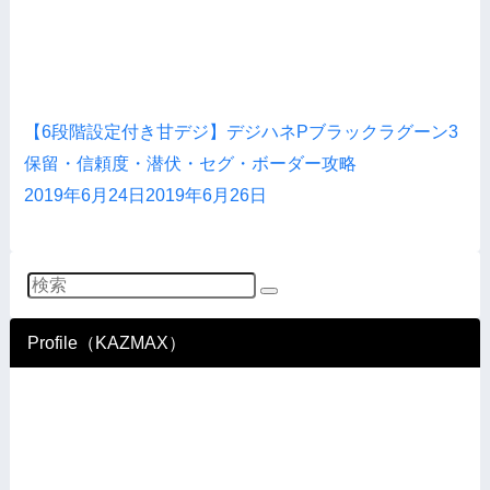
【6段階設定付き甘デジ】デジハネPブラックラグーン3
保留・信頼度・潜伏・セグ・ボーダー攻略
2019年6月24日
2019年6月26日
Profile（KAZMAX）