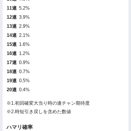
11連
5.2%
12連
3.9%
13連
2.9%
14連
2.1%
15連
1.6%
16連
1.2%
17連
0.9%
18連
0.7%
19連
0.5%
20連
0.4%
※1.初回確変大当り時の連チャン期待度
※2.時短引き戻しを含めた数値
ハマリ確率