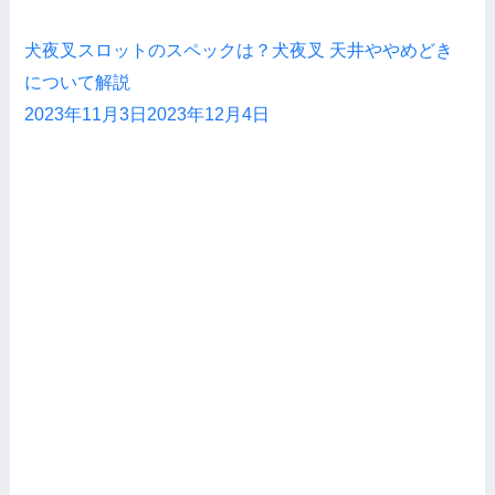
犬夜叉スロットのスペックは？犬夜叉 天井ややめどき
について解説
2023年11月3日
2023年12月4日