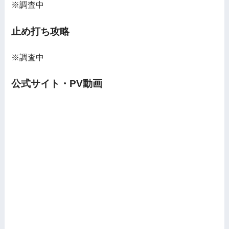
※調査中
止め打ち攻略
※調査中
公式サイト・PV動画