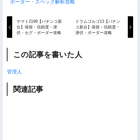
ボーダー・スペック解析攻略
ヤマト2199【パチンコ新
ドラムゴルゴ13【パチン
台】保留・信頼度・潜
コ新台】保留・信頼度・
伏・セグ・ボーダー攻略
潜伏・ボーダー攻略
この記事を書いた人
管理人
関連記事