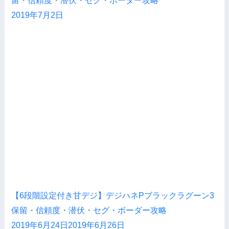
留・信頼度・潜伏・セグ・ボーダー攻略
2019年7月2日
【6段階設定付き甘デジ】デジハネPブラックラグーン3
保留・信頼度・潜伏・セグ・ボーダー攻略
2019年6月24日
2019年6月26日