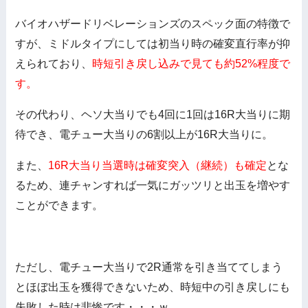
バイオハザードリベレーションズのスペック面の特徴で
すが、ミドルタイプにしては初当り時の確変直行率が抑
えられており、
時短引き戻し込みで見ても約52%程度で
す。
その代わり、ヘソ大当りでも4回に1回は16R大当りに期
待でき、電チュー大当りの6割以上が16R大当りに。
また、
16R大当り当選時は確変突入（継続）も確定
とな
るため、連チャンすれば一気にガッツリと出玉を増やす
ことができます。
ただし、電チュー大当りで2R通常を引き当ててしまう
とほぼ出玉を獲得できないため、時短中の引き戻しにも
失敗した時は悲惨です・・・ｗ