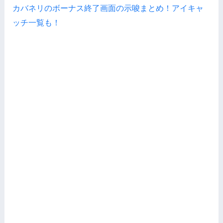
カバネリのボーナス終了画面の示唆まとめ！アイキャ
ッチ一覧も！