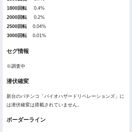
1800回転
0.4%
2000回転
0.2%
2500回転
0.04%
3000回転
0.01%
セグ情報
※調査中
潜伏確変
新台のパチンコ「バイオハザードリベレーションズ」に
は潜伏確変は搭載されていません。
ボーダーライン