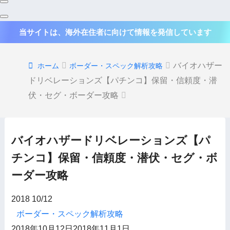
当サイトは、海外在住者に向けて情報を発信しています
バイオハザー
ホーム
ボーダー・スペック解析攻略
ドリベレーションズ【パチンコ】保留・信頼度・潜
伏・セグ・ボーダー攻略
バイオハザードリベレーションズ【パ
チンコ】保留・信頼度・潜伏・セグ・ボ
ーダー攻略
2018
10/12
ボーダー・スペック解析攻略
2018年10月12日
2018年11月1日