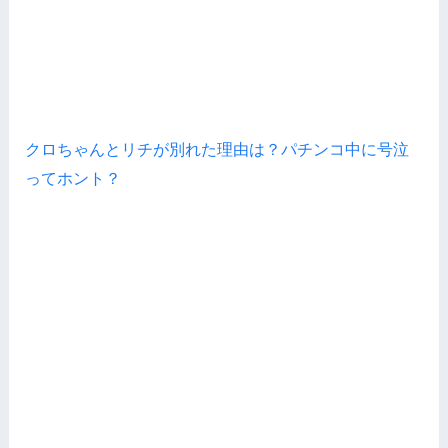
クロちゃんとリチが別れた理由は？パチンコ中に号泣
ってホント？