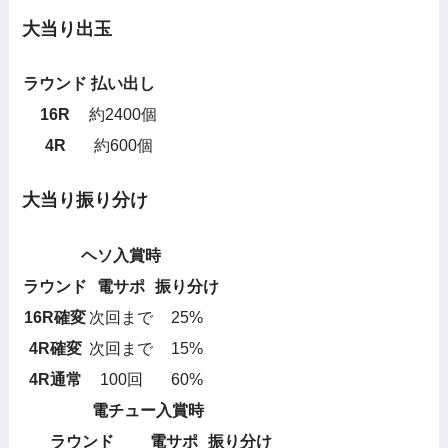
大当り出玉
ラウンド
払い出し
16R
約2400個
4R
約600個
大当り振り分け
ヘソ入賞時
ラウンド
電サポ
振り分け
16R確変
次回まで
25%
4R確変
次回まで
15%
4R通常
100回
60%
電チュー入賞時
ラウンド
電サポ
振り分け