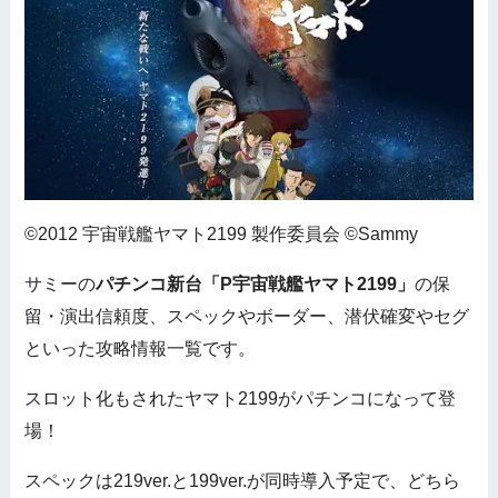
©2012 宇宙戦艦ヤマト2199 製作委員会 ©Sammy
サミーの
パチンコ新台「P宇宙戦艦ヤマト2199」
の保
留・演出信頼度、スペックやボーダー、潜伏確変やセグ
といった攻略情報一覧です。
スロット化もされたヤマト2199がパチンコになって登
場！
スペックは219ver.と199ver.が同時導入予定で、どちら