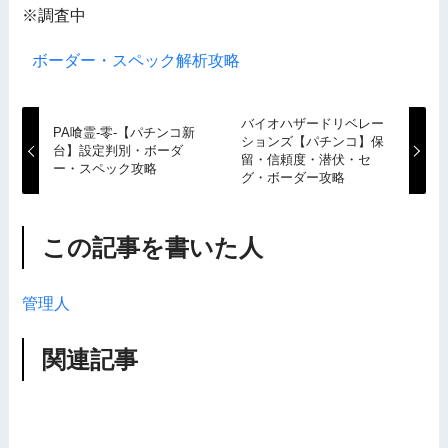
※調査中
ボーダー・スペック解析攻略
バイオハザードリベレー
PA喰霊-零-【パチンコ新
ションズ【パチンコ】保
台】設定判別・ボーダ
留・信頼度・潜伏・セ
ー・スペック攻略
グ・ボーダー攻略
この記事を書いた人
管理人
関連記事