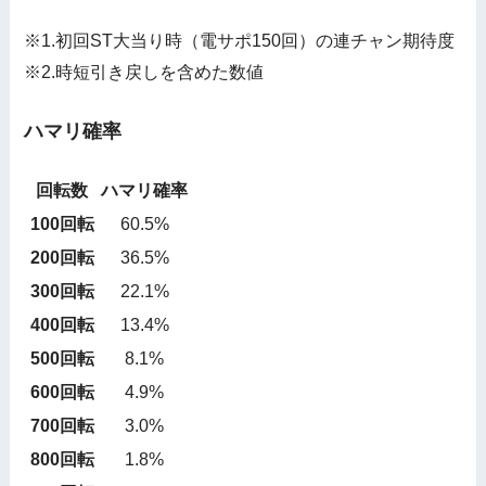
※1.初回ST大当り時（電サポ150回）の連チャン期待度
※2.時短引き戻しを含めた数値
ハマリ確率
回転数
ハマリ確率
100回転
60.5%
200回転
36.5%
300回転
22.1%
400回転
13.4%
500回転
8.1%
600回転
4.9%
700回転
3.0%
800回転
1.8%