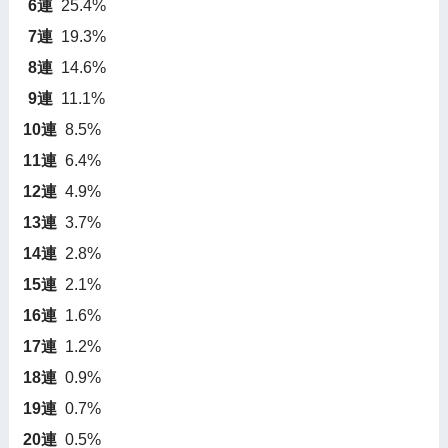
6連
25.4%
7連
19.3%
8連
14.6%
9連
11.1%
10連
8.5%
11連
6.4%
12連
4.9%
13連
3.7%
14連
2.8%
15連
2.1%
16連
1.6%
17連
1.2%
18連
0.9%
19連
0.7%
20連
0.5%