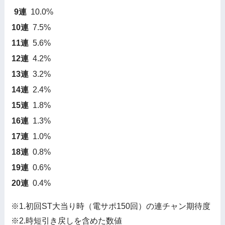
9連
10.0%
10連
7.5%
11連
5.6%
12連
4.2%
13連
3.2%
14連
2.4%
15連
1.8%
16連
1.3%
17連
1.0%
18連
0.8%
19連
0.6%
20連
0.4%
※1.初回ST大当り時（電サポ150回）の連チャン期待度
※2.時短引き戻しを含めた数値