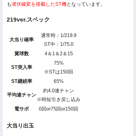
も
潜伏確変を搭載したST機
となっています。
219ver.スペック
通常時：1/219.9
大当り確率
ST中：1/75.0
賞球数
4＆1＆2＆15
75%
ST突入率
※STは150回
ST継続率
65%
約4.0連チャン
平均連チャン
※時短引き戻し込み
電サポ
0回or75回or150回
大当り出玉