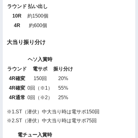
ラウンド
払い出し
10R
約1500個
4R
約600個
大当り振り分け
ヘソ入賞時
ラウンド
電サポ
振り分け
4R確変
150回
20%
4R確変
0回（※1）
55%
4R通常
0回（※2）
25%
※1.ST（潜伏）中大当り時は電サポ150回
※2.ST（潜伏）中大当り時は電サポ75回
電チュー入賞時