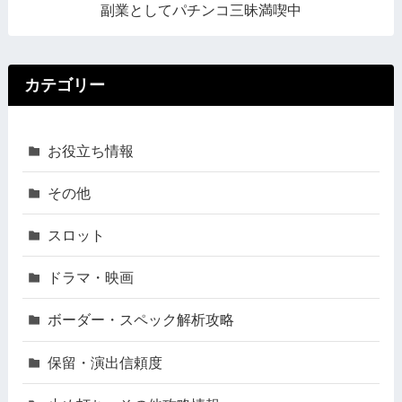
副業としてパチンコ三昧満喫中
カテゴリー
お役立ち情報
その他
スロット
ドラマ・映画
ボーダー・スペック解析攻略
保留・演出信頼度