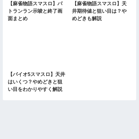
【麻雀物語スマスロ】パ
【麻雀物語スマスロ】天
トランラン示唆と終了画
井期待値と狙い目は？や
面まとめ
めどきも解説
【バイオ5スマスロ】天井
はいくつ？やめどきと狙
い目をわかりやすく解説