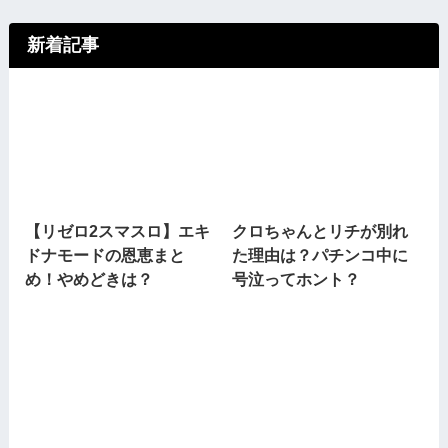
新着記事
【リゼロ2スマスロ】エキ
クロちゃんとリチが別れ
ドナモードの恩恵まと
た理由は？パチンコ中に
め！やめどきは？
号泣ってホント？