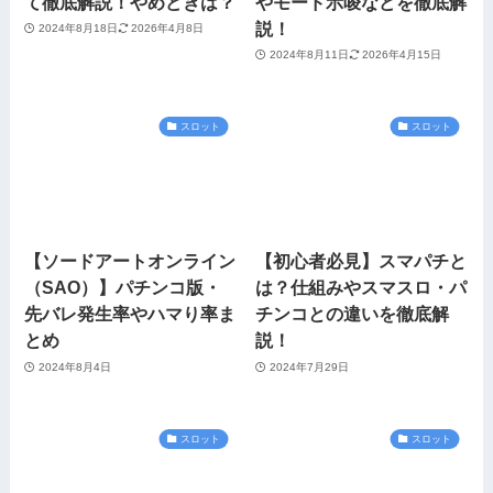
て徹底解説！やめどきは？
やモード示唆などを徹底解
説！
2024年8月18日
2026年4月8日
2024年8月11日
2026年4月15日
スロット
スロット
【ソードアートオンライン
【初心者必見】スマパチと
（SAO）】パチンコ版・
は？仕組みやスマスロ・パ
先バレ発生率やハマり率ま
チンコとの違いを徹底解
とめ
説！
2024年8月4日
2024年7月29日
スロット
スロット