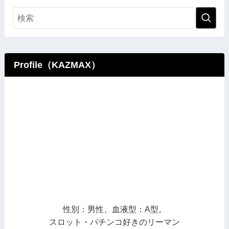
Profile（KAZMAX）
性別：男性、血液型：A型。
スロット・パチンコ好きのリーマン