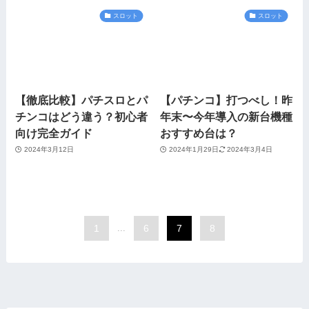
スロット
スロット
【徹底比較】パチスロとパ
【パチンコ】打つべし！昨
チンコはどう違う？初心者
年末〜今年導入の新台機種
向け完全ガイド
おすすめ台は？
2024年3月12日
2024年1月29日
2024年3月4日
1
...
6
7
8