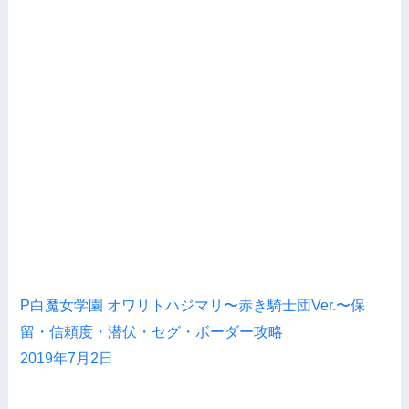
P白魔女学園 オワリトハジマリ〜赤き騎士団Ver.〜保
留・信頼度・潜伏・セグ・ボーダー攻略
2019年7月2日