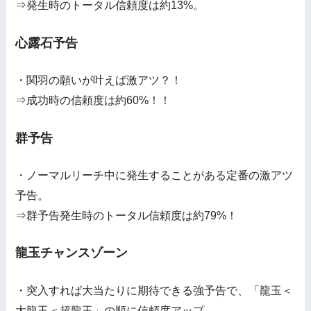
⇒発生時のトータル信頼度は約13%。
心露石予告
・関羽の願いが叶えば激アツ？！
⇒成功時の信頼度は約60%！！
群予告
・ノーマルリーチ中に発生することがある定番の激アツ
予告。
⇒群予告発生時のトータル信頼度は約79%！
龍玉チャンスゾーン
・突入すれば大当たりに期待できる強予告で、「龍玉＜
大龍玉＜超龍玉」の順に信頼度アップ。