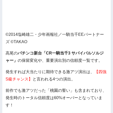
©2014塩崎雄二・少年画報社／一騎当千EEパートナー
ズ ©TAKAO
高尾の
パチンコ新台「CR一騎当千3 サバイバルソルジ
ャー」
の保留変化や、重要演出別の信頼度一覧です。
発生すれば大当たりに期待できる激アツ演出は、
【四強
S級チャンス】
と言われる4つの演出。
前作でも激アツだった「桃園の誓い」も含まれており、
発生時のトータル信頼度は60%オーバーとなっていま
す！