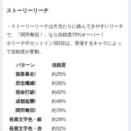
ストーリーリーチ
・ストーリーリーチは大当たりに絡んできやすいリーチ
で、「関羽奪回！」なら信頼度70%オーバー！
※リーチ中カットイン3回目は、登場するキャラによっ
て信頼度が変動。
パターン
信頼度
孫策暴走!
約25%
邪念殲滅!
約26%
宿命打破!
約42%
成都急襲!
約48%
関羽奪回!
約79%
発展文字色・銀
約29%
発展文字色・赤
約52%