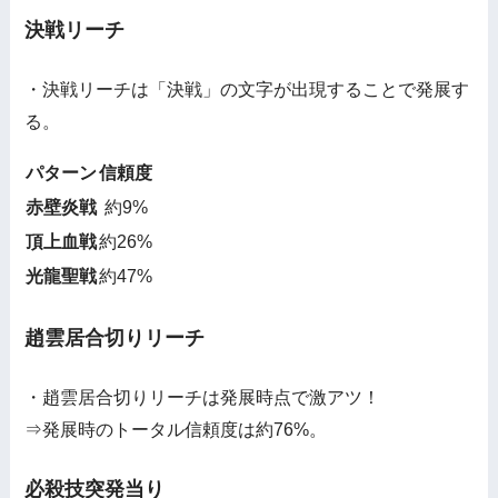
決戦リーチ
・決戦リーチは「決戦」の文字が出現することで発展す
る。
パターン
信頼度
赤壁炎戦
約9%
頂上血戦
約26%
光龍聖戦
約47%
趙雲居合切りリーチ
・趙雲居合切りリーチは発展時点で激アツ！
⇒発展時のトータル信頼度は約76%。
必殺技突発当り