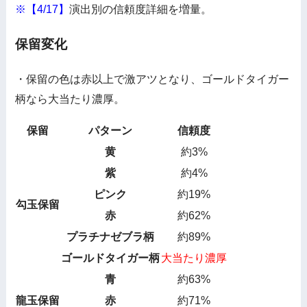
※【4/17】
演出別の信頼度詳細を増量。
保留変化
・保留の色は赤以上で激アツとなり、ゴールドタイガー
柄なら大当たり濃厚。
保留
パターン
信頼度
黄
約3%
紫
約4%
ピンク
約19%
勾玉保留
赤
約62%
プラチナゼブラ柄
約89%
ゴールドタイガー柄
大当たり濃厚
青
約63%
龍玉保留
赤
約71%