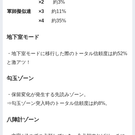
×2
約3%
軍師擬似連
×3
約11%
×4
約35%
地下室モード
・地下室モードに移行した際のトータル信頼度は約52%
と激アツ！
勾玉ゾーン
・保留変化が発生する先読みゾーン。
⇒勾玉ゾーン突入時のトータル信頼度は約8%。
八陣計ゾーン