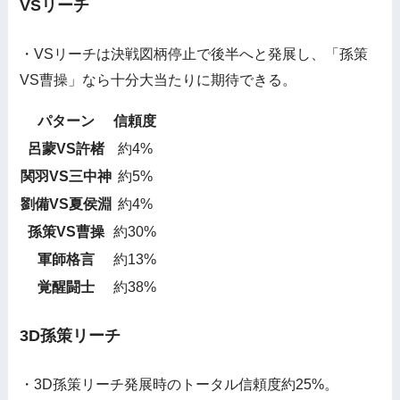
VSリーチ
・VSリーチは決戦図柄停止で後半へと発展し、「孫策
VS曹操」なら十分大当たりに期待できる。
パターン
信頼度
呂蒙VS許楮
約4%
関羽VS三中神
約5%
劉備VS夏侯淵
約4%
孫策VS曹操
約30%
軍師格言
約13%
覚醒闘士
約38%
3D孫策リーチ
・3D孫策リーチ発展時のトータル信頼度約25%。