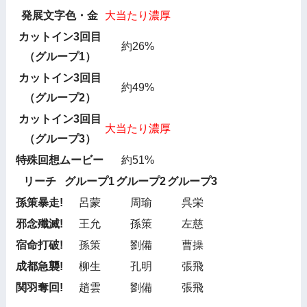
発展文字色・金
大当たり濃厚
カットイン3回目
約26%
（グループ1）
カットイン3回目
約49%
（グループ2）
カットイン3回目
大当たり濃厚
（グループ3）
特殊回想ムービー
約51%
リーチ
グループ1
グループ2
グループ3
孫策暴走!
呂蒙
周瑜
呉栄
邪念殲滅!
王允
孫策
左慈
宿命打破!
孫策
劉備
曹操
成都急襲!
柳生
孔明
張飛
関羽奪回!
趙雲
劉備
張飛