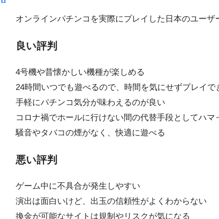
オンラインパチンコを実際にプレイした日本のユーザ
良い評判
4号機や昔懐かしい機種が楽しめる
24時間いつでも遊べるので、時間を気にせずプレイで
手軽にパチンコ気分が味わえるのが良い
コロナ禍でホールに行けない間の代替手段としてハマ
騒音やタバコの煙がなく、快適に遊べる
悪い評判
ゲーム中に不具合が発生しやすい
演出は面白いけど、出玉の信頼性がよくわからない
換金が可能なサイトは規制やリスクが気になる