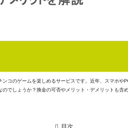
チンコのゲームを楽しめるサービスです。近年、スマホやP
なのでしょうか？換金の可否やメリット・デメリットも含
目次