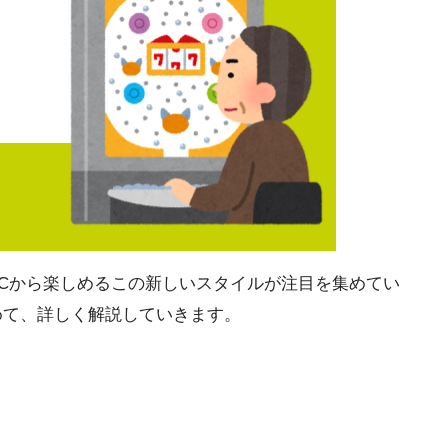
Cから楽しめるこの新しいスタイルが注目を集めてい
めて、詳しく解説していきます。