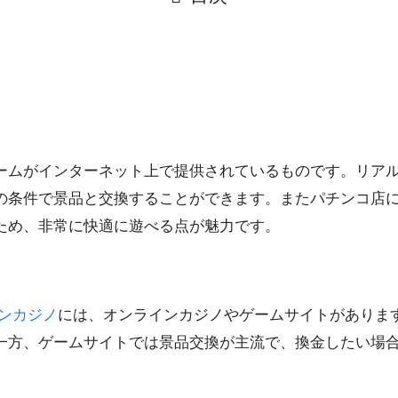
ームがインターネット上で提供されているものです。リア
の条件で景品と交換することができます。またパチンコ店
ため、非常に快適に遊べる点が魅力です。
インカジノ
には、オンラインカジノやゲームサイトがありま
一方、ゲームサイトでは景品交換が主流で、換金したい場