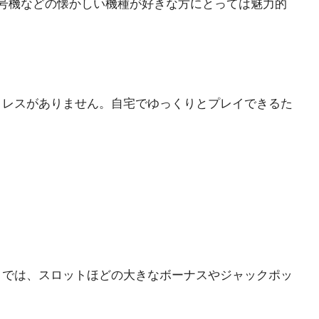
号機などの懐かしい機種が好きな方にとっては魅力的
トレスがありません。自宅でゆっくりとプレイできるた
コでは、スロットほどの大きなボーナスやジャックポッ