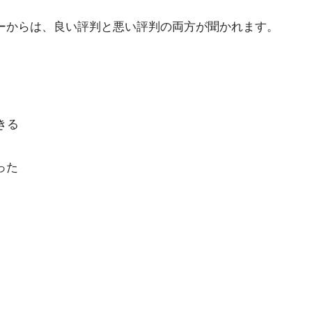
ーからは、良い評判と悪い評判の両方が聞かれます。
きる
った