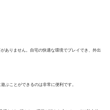
要がありません。自宅の快適な環境でプレイでき、外出
に遊ぶことができるのは非常に便利です。