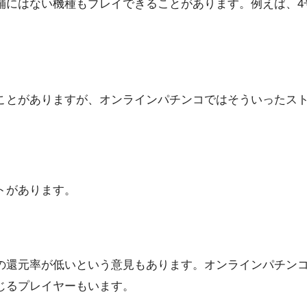
舗にはない機種もプレイできることがあります。例えば、4
ことがありますが、オンラインパチンコではそういったス
トがあります。
の還元率が低いという意見もあります。オンラインパチン
じるプレイヤーもいます。