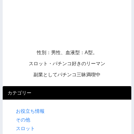
性別：男性、血液型：A型。
スロット・パチンコ好きのリーマン
副業としてパチンコ三昧満喫中
カテゴリー
お役立ち情報
その他
スロット