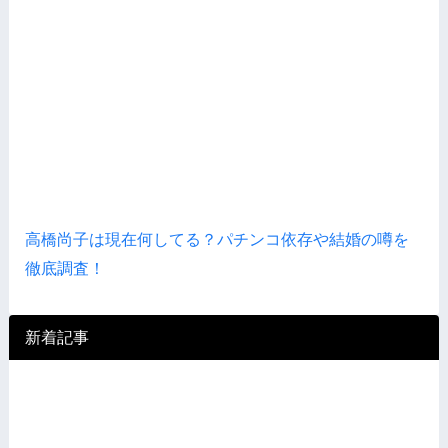
高橋尚子は現在何してる？パチンコ依存や結婚の噂を
徹底調査！
新着記事