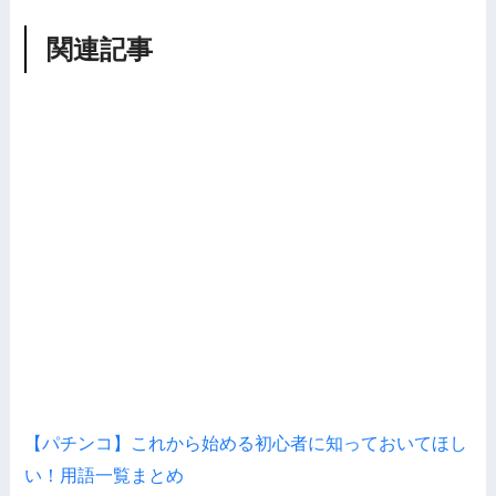
関連記事
【パチンコ】これから始める初心者に知っておいてほし
い！用語一覧まとめ