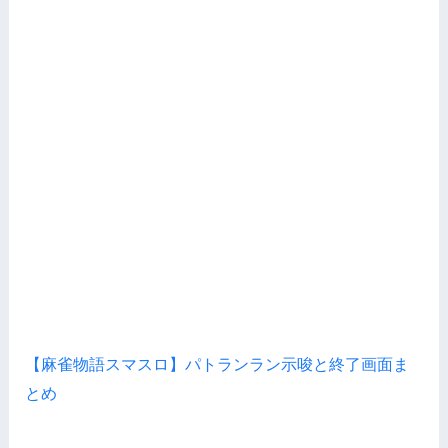
【麻雀物語スマスロ】パトランラン示唆と終了画面ま
とめ