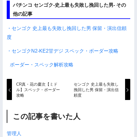
パチンコ センゴク-史上最も失敗し挽回した男- その
他の記事
・センゴク 史上最も失敗し挽回した男 保留・演出信頼
度
・センゴクN2-KE2甘デジ スペック・ボーダー攻略
ボーダー・スペック解析攻略
CR真・花の慶次【ミド
センゴク 史上最も失敗し
ル】スペック・ボーダー
挽回した男 保留・演出信
攻略
頼度
この記事を書いた人
管理人