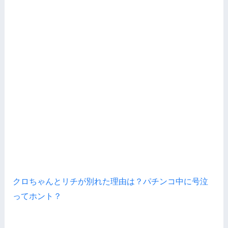
クロちゃんとリチが別れた理由は？パチンコ中に号泣
ってホント？