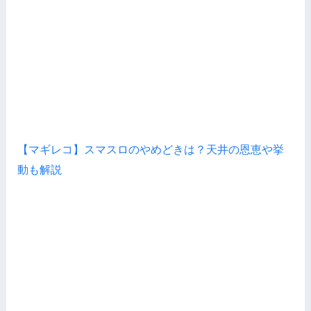
【マギレコ】スマスロのやめどきは？天井の恩恵や挙
動も解説