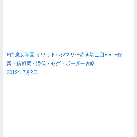
P白魔女学園 オワリトハジマリ〜赤き騎士団Ver.〜保
留・信頼度・潜伏・セグ・ボーダー攻略
2019年7月2日