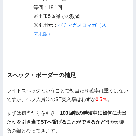
等価：19.1回
※出玉5％減での数値
※引用元：
パチマガスロマガ（ス
マホ版）
スペック・ボーダーの補足
ライトスペックということで初当たり確率は重くはない
ですが、ヘソ入賞時のST突入率はわずか
0.5％
。
まずは初当たりを引き、
100回転の時短中に如何に大当
たりを引き当てSTへ繋げることができるかどうか
が勝
負の鍵となってきます。