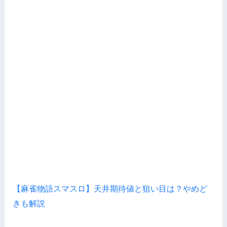
【麻雀物語スマスロ】天井期待値と狙い目は？やめど
きも解説