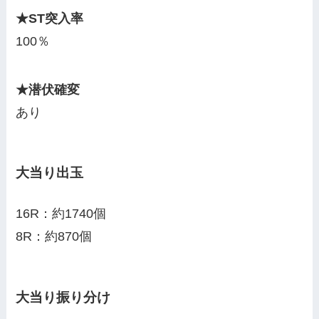
★ST突入率
100％
★潜伏確変
あり
大当り出玉
16R：約1740個
8R：約870個
大当り振り分け