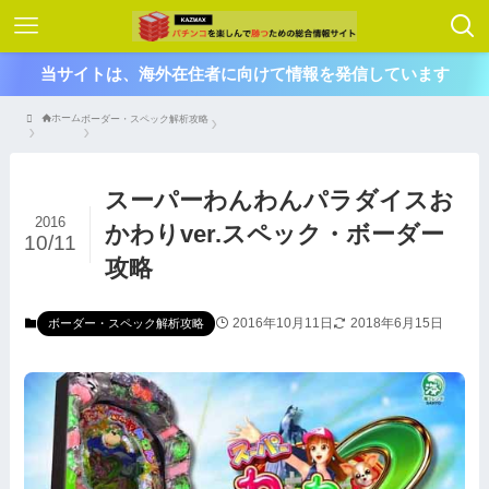
当サイトは、海外在住者に向けて情報を発信しています
ホーム
ボーダー・スペック解析攻略
スーパーわんわんパラダイスお
2016
かわりver.スペック・ボーダー
10/11
攻略
2016年10月11日
2018年6月15日
ボーダー・スペック解析攻略