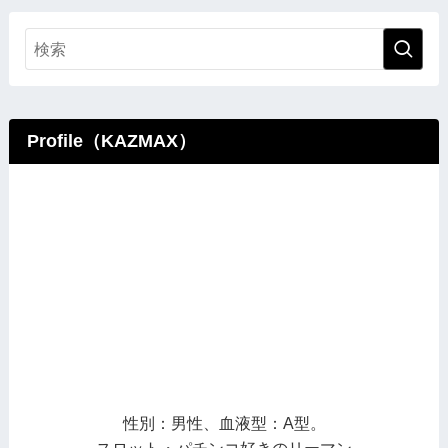
Profile（KAZMAX）
性別：男性、血液型：A型。