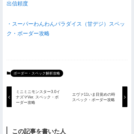
出信頼度
・スーパーわんわんパラダイス（甘デジ）スペッ
ク・ボーダー攻略
ボーダー・スペック解析攻略
ミニミニモンスター3.0イ
エヴァ11いま目覚めの時
ナズマVer. スペック・ボ
スペック・ボーダー攻略
ーダー攻略
この記事を書いた人