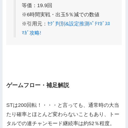
等価：19.9回
※6時間実戦・出玉5％減での数値
※引用元：
ｾｸﾞ判別&設定推測ﾊﾟﾁﾏｶﾞｽﾛ
ﾏｶﾞ攻略!
ゲームフロー・補足解説
STは200回転！・・・と言っても、通常時の大当
たり確率とほとんど変わらないこともあり、トー
タルでの連チャンモード継続率は約52％程度。