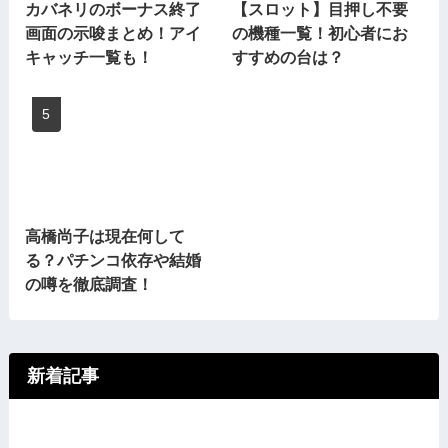
カバネリのボーナス終了
【スロット】目押し不要
画面の示唆まとめ！アイ
の機種一覧！初心者にお
キャッチ一覧も！
すすめの台は？
高橋尚子は現在何して
る？パチンコ依存や結婚
の噂を徹底調査！
新着記事