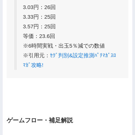
3.03円：26回
3.33円：25回
3.57円：25回
等価：23.6回
※6時間実戦・出玉5％減での数値
※引用元：
ｾｸﾞ判別&設定推測ﾊﾟﾁﾏｶﾞｽﾛ
ﾏｶﾞ攻略!
ゲームフロー・補足解説