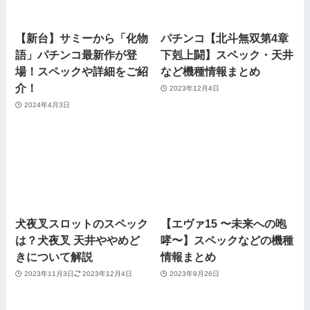
【新台】サミーから「化物
パチンコ【北斗無双第4章
語」パチンコ最新作が登
下剋上闘】スペック・天井
場！スペックや詳細をご紹
など機種情報まとめ
介！
2023年12月4日
2024年4月3日
犬夜叉スロットのスペック
【エヴァ15 〜未来への咆
は？犬夜叉 天井ややめど
哮〜】スペックなどの機種
きについて解説
情報まとめ
2023年11月3日
2023年12月4日
2023年9月26日