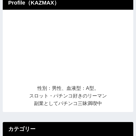
Profile（KAZMAX）
性別：男性、血液型：A型。
スロット・パチンコ好きのリーマン
副業としてパチンコ三昧満喫中
カテゴリー