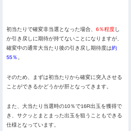
初当たりで確変非当選となった場合、
6％程度
し
か引き戻しに期待が持てないことになりますが、
確変中の通常大当たり後の引き戻し期待度は
約
55％
。
そのため、まずは初当たりから確変に突入させる
ことができるかどうかが肝となってきます。
また、大当たり当選時の10％で16R出玉を獲得で
き、サクッとまとまった出玉を狙うこともできる
仕様となっています。