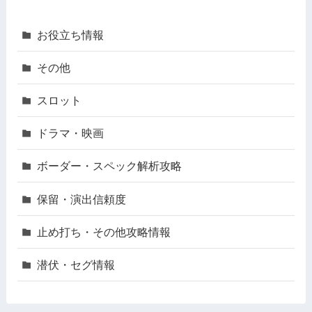
お役立ち情報
その他
スロット
ドラマ・映画
ボーダー・スペック解析攻略
保留・演出信頼度
止め打ち・その他攻略情報
潜伏・セグ情報