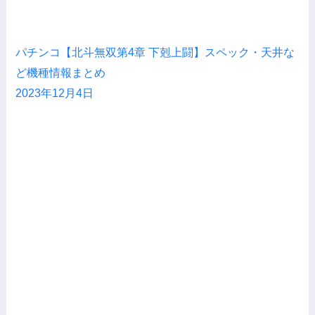
パチンコ【北斗無双第4章 下剋上闘】スペック・天井な
ど機種情報まとめ
2023年12月4日