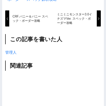
ミニミニモンスター3.0イ
CRF.バニー＆バニー スペ
ナズマVer. スペック・ボ
ック・ボーダー攻略
ーダー攻略
この記事を書いた人
管理人
関連記事