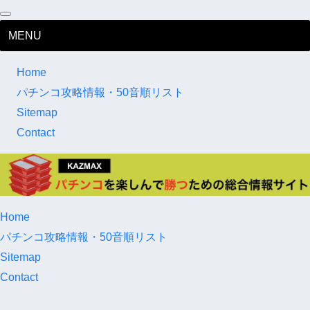
MENU
Home
パチンコ攻略情報・50音順リスト
Sitemap
Contact
Home
パチンコ攻略情報・50音順リスト
Sitemap
Contact