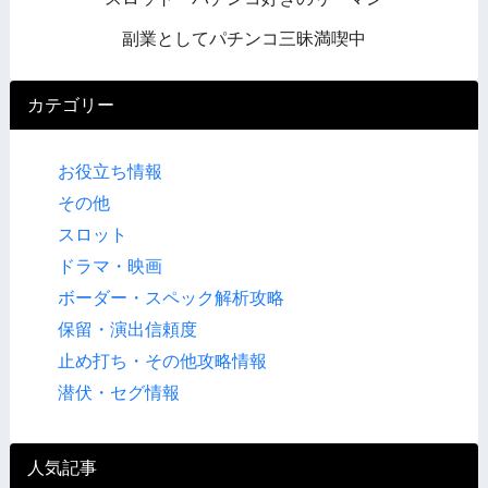
副業としてパチンコ三昧満喫中
カテゴリー
お役立ち情報
その他
スロット
ドラマ・映画
ボーダー・スペック解析攻略
保留・演出信頼度
止め打ち・その他攻略情報
潜伏・セグ情報
人気記事