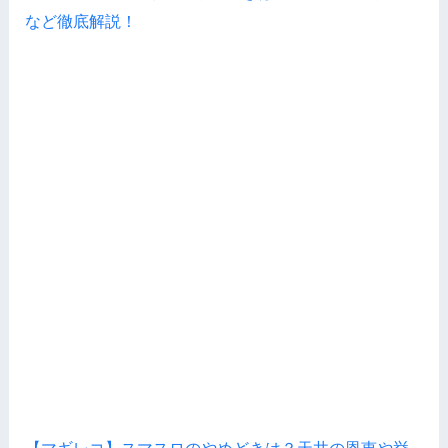
など徹底解説！