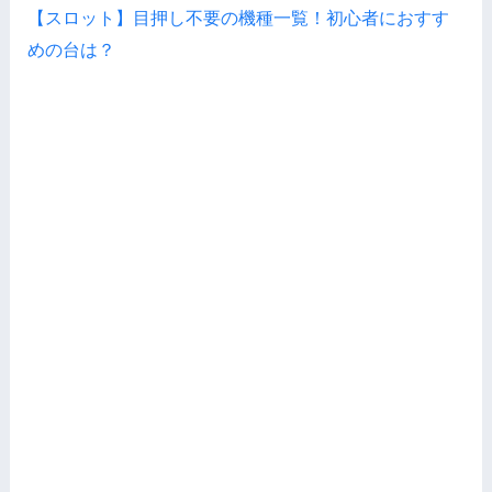
【スロット】目押し不要の機種一覧！初心者におすす
めの台は？