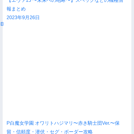
【エヴァ15 〜未来への咆哮〜】スペックなどの機種情
報まとめ
2023年9月26日
P白魔女学園 オワリトハジマリ〜赤き騎士団Ver.〜保
留・信頼度・潜伏・セグ・ボーダー攻略