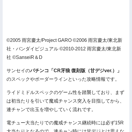
©2005 雨宮慶太/Project GARO ©2006 雨宮慶太/東北新
社・バンダイビジュアル ©2010-2012 雨宮慶太/東北新
社 ©SanseiR＆D
サンセイの
パチンコ「CR牙狼 復刻版（甘デジver.）」
のスペックやボーダーラインといった攻略情報です。
ライドミドルスペックのゲーム性を踏襲しており、まず
は初当たりを引いて魔戒チャンス突入を目指してから、
連チャンで出玉を増やしていく流れです。
電チュー大当たりでの魔戒チャンス継続時には必ず15R
大当たりとなるので、連チャン時には甘デジとは思えな