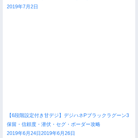
2019年7月2日
【6段階設定付き甘デジ】デジハネPブラックラグーン3
保留・信頼度・潜伏・セグ・ボーダー攻略
2019年6月24日
2019年6月26日