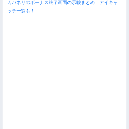
カバネリのボーナス終了画面の示唆まとめ！アイキャ
ッチ一覧も！