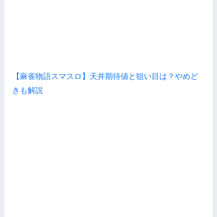
【麻雀物語スマスロ】天井期待値と狙い目は？やめど
きも解説