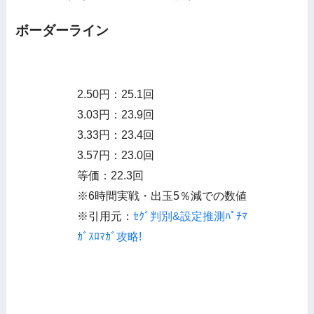
ボーダーライン
2.50円：25.1回
3.03円：23.9回
3.33円：23.4回
3.57円：23.0回
等価：22.3回
※6時間実戦・出玉5％減での数値
※引用元：
ｾｸﾞ判別&設定推測ﾊﾟﾁﾏ
ｶﾞｽﾛﾏｶﾞ攻略!