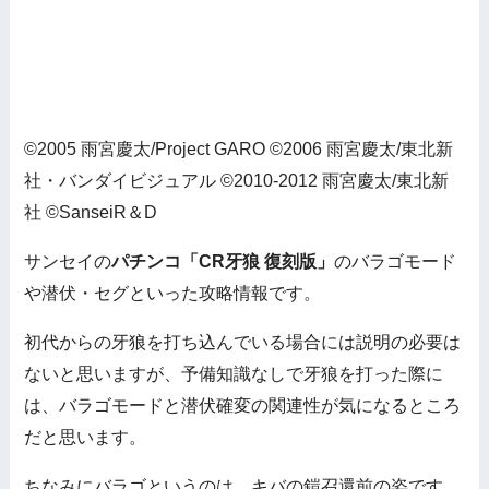
©2005 雨宮慶太/Project GARO ©2006 雨宮慶太/東北新
社・バンダイビジュアル ©2010-2012 雨宮慶太/東北新
社 ©SanseiR＆D
サンセイの
パチンコ「CR牙狼 復刻版」
のバラゴモード
や潜伏・セグといった攻略情報です。
初代からの牙狼を打ち込んでいる場合には説明の必要は
ないと思いますが、予備知識なしで牙狼を打った際に
は、バラゴモードと潜伏確変の関連性が気になるところ
だと思います。
ちなみにバラゴというのは、キバの鎧召還前の姿です。