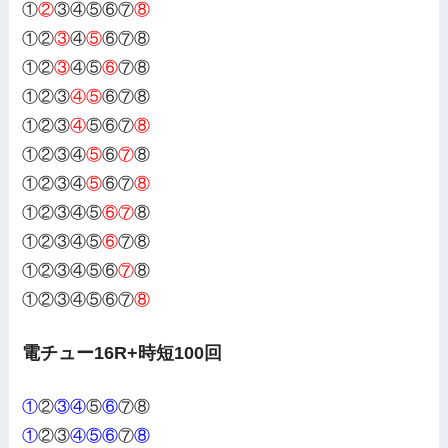
①
②
③④⑤⑥⑦
⑧
①②
③
④
⑤
⑥⑦⑧
①②
③
④⑤
⑥
⑦⑧
①②③
④⑤
⑥⑦⑧
①②③
④
⑤⑥⑦
⑧
①②③④
⑤
⑥
⑦
⑧
①②③④
⑤
⑥⑦
⑧
①②③④⑤
⑥⑦
⑧
①②③④⑤
⑥
⑦⑧
①②③④⑤⑥
⑦
⑧
①②③④⑤⑥⑦
⑧
電チュー16R+時短100回
①
②
③④
⑤
⑥
⑦⑧
①
②③
④⑤⑥
⑦
⑧