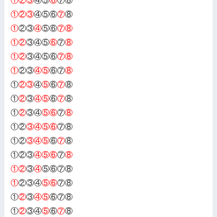
①②③
④⑤
⑥
⑦⑧
①②③
④⑤⑥
⑦
⑧
①
②③
④
⑤⑥
⑦⑧
①②
③④⑤
⑥
⑦
⑧
①②
③④⑤⑥
⑦⑧
①
②③
④⑤
⑥⑦
⑧
①
②③
④
⑤
⑥
⑦
⑧
①
②
③
④⑤
⑥
⑦
⑧
①
②
③④
⑤⑥
⑦
⑧
①②
③④⑤⑥
⑦⑧
①②
③④⑤
⑥
⑦
⑧
①②③
④⑤⑥
⑦
⑧
①②
③
④
⑤⑥⑦⑧
①
②③④
⑤⑥
⑦⑧
①
②
③
④⑤
⑥⑦⑧
①
②
③④
⑤
⑥
⑦
⑧