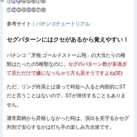
①
②③
④⑤⑥⑦⑧
①
②
③④
⑤
⑥⑦⑧
参考サイト：
パチンコチュートリアル
セグパターンにはクセがあるから覚えやすい！
パチンコ「牙狼 ゴールドストーム翔」の大当たりの種
類はたったの5種類なのに、
セグのパターン数が多過ぎ
て見ただけで嫌になっちゃう方も居そうですよね(笑)
ただ、リング終焉とは違って時短へ入ると内部的にST
だと言うことはないので、STが潜伏することもありま
せん。
通常図柄から昇格しなかった時は、演出を見守るかセグ
判別で安心するかは打ち手の楽しみ方次第です。