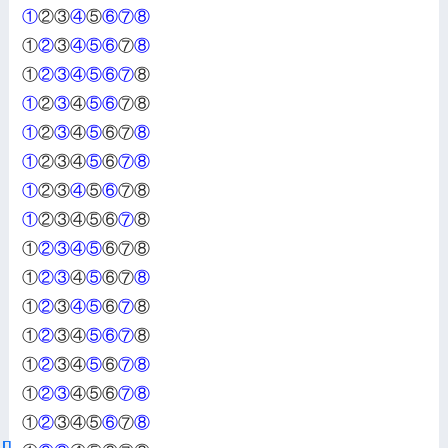
①
②③
④
⑤
⑥⑦⑧
①
②
③
④⑤⑥
⑦
⑧
①
②③④⑤⑥⑦
⑧
①
②
③
④
⑤⑥
⑦⑧
①
②
③
④
⑤
⑥⑦
⑧
①
②③④
⑤
⑥
⑦⑧
①
②③
④
⑤
⑥
⑦⑧
①
②③④⑤⑥
⑦
⑧
①
②③④⑤
⑥⑦⑧
①
②③
④
⑤
⑥⑦
⑧
①
②
③
④⑤
⑥
⑦
⑧
①
②
③④
⑤⑥⑦
⑧
①
②
③④
⑤
⑥
⑦⑧
①
②③
④⑤⑥
⑦⑧
①
②
③④⑤
⑥
⑦
⑧