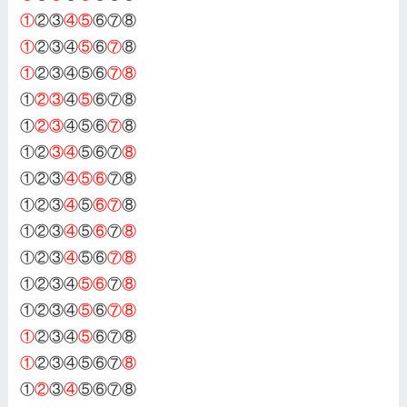
①
②③
④⑤
⑥⑦⑧
①
②③④
⑤
⑥
⑦
⑧
①
②③④⑤⑥
⑦⑧
①
②③
④
⑤
⑥⑦⑧
①
②③
④⑤⑥
⑦
⑧
①②
③④
⑤⑥⑦
⑧
①②③
④⑤⑥
⑦⑧
①②③
④
⑤
⑥⑦
⑧
①②③
④
⑤
⑥
⑦
⑧
①②③
④
⑤⑥
⑦⑧
①②③④
⑤⑥
⑦
⑧
①②③④
⑤
⑥
⑦⑧
①
②③④
⑤
⑥⑦⑧
①
②③④⑤⑥⑦
⑧
①
②
③
④
⑤⑥⑦⑧