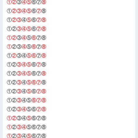
①②
③
④⑤
⑥⑦
⑧
①
②③④⑤
⑥
⑦
⑧
①
②③
④
⑤
⑥
⑦⑧
①②
③④⑤
⑥
⑦⑧
①②
③
④
⑤
⑥
⑦⑧
①
②③
④
⑤
⑥
⑦
⑧
①
②
③④
⑤⑥
⑦
⑧
①②
③④⑤
⑥
⑦
⑧
①②
③④⑤
⑥⑦
⑧
①②
③
④
⑤⑥⑦
⑧
①②
③
④
⑤
⑥
⑦⑧
①②
③
④⑤
⑥⑦⑧
①②
③④
⑤⑥
⑦⑧
①②
③④
⑤
⑥⑦⑧
①
②
③④
⑤⑥⑦⑧
①
②
③
④
⑤
⑥⑦⑧