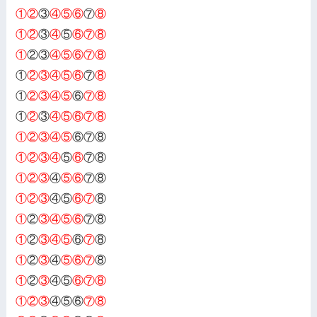
①②
③
④⑤⑥
⑦
⑧
①②
③
④
⑤
⑥⑦⑧
①
②③
④⑤⑥⑦⑧
①
②③④⑤⑥
⑦
⑧
①
②③④⑤
⑥
⑦⑧
①
②
③
④⑤⑥⑦⑧
①②③④⑤
⑥⑦⑧
①②③④
⑤
⑥
⑦⑧
①②③
④
⑤⑥
⑦⑧
①②③
④⑤
⑥⑦
⑧
①
②
③④⑤⑥
⑦⑧
①
②
③④⑤
⑥
⑦
⑧
①
②
③
④
⑤⑥⑦
⑧
①
②
③
④⑤
⑥⑦⑧
①②③
④⑤⑥
⑦⑧