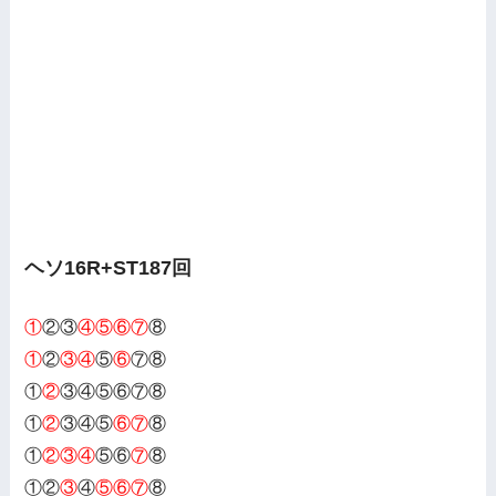
ヘソ16R+ST187回
①
②③
④⑤⑥⑦
⑧
①
②
③④
⑤
⑥
⑦⑧
①
②
③④⑤⑥⑦⑧
①
②
③④⑤
⑥⑦
⑧
①
②③④
⑤⑥
⑦
⑧
①②
③
④
⑤⑥⑦
⑧