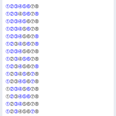
①②③④⑤⑥
⑦⑧
①②③
④
⑤⑥
⑦
⑧
①②③④⑤
⑥⑦⑧
①②③④
⑤
⑥
⑦⑧
①②③④
⑤⑥⑦
⑧
①②
③
④
⑤
⑥
⑦
⑧
①②③④
⑤⑥⑦⑧
①
②
③
④
⑤⑥
⑦⑧
①②
③
④
⑤⑥⑦
⑧
①
②
③
④
⑤
⑥
⑦
⑧
①
②③
④⑤
⑥
⑦
⑧
①
②③④
⑤
⑥
⑦⑧
①
②
③
④⑤⑥
⑦⑧
①
②
③④
⑤⑥⑦⑧
①
②
③
④⑤⑥
⑦
⑧