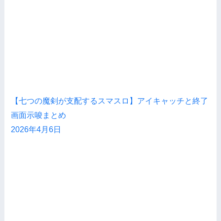
【七つの魔剣が支配するスマスロ】アイキャッチと終了
画面示唆まとめ
2026年4月6日