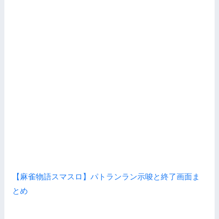
【麻雀物語スマスロ】パトランラン示唆と終了画面ま
とめ