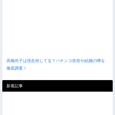
高橋尚子は現在何してる？パチンコ依存や結婚の噂を
徹底調査！
新着記事