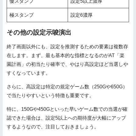
優スタンプ
設定5以上濃厚
極スタンプ
設定6濃厚
その他の設定示唆演出
終了画面以外にも、設定を推測するための要素は複数存
在します。まず、最も基本的な指標となるのがAT「楽
園計画」の初当たり確率で、やはり高設定ほど当選しや
すくなっています。
さらに、高設定は特定の規定ゲーム数（250Gや650G）
で当たりやすいという特徴も重要です。
特に、150Gや450Gといった早いゲーム数での当選が確
認できた場合は、設定5以上への期待度が大幅にアップ
するようなので、注目しておきましょう。