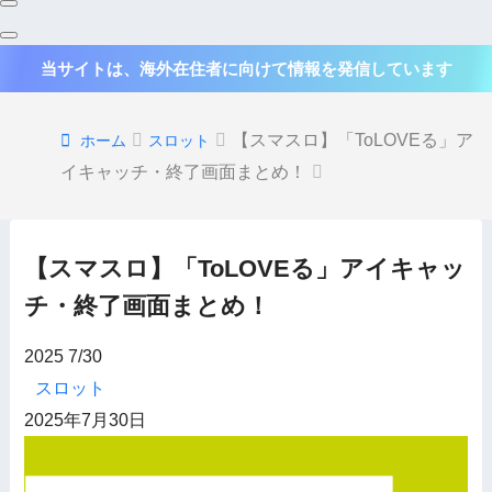
当サイトは、海外在住者に向けて情報を発信しています
【スマスロ】「ToLOVEる」ア
ホーム
スロット
イキャッチ・終了画面まとめ！
【スマスロ】「ToLOVEる」アイキャッ
チ・終了画面まとめ！
2025
7/30
スロット
2025年7月30日