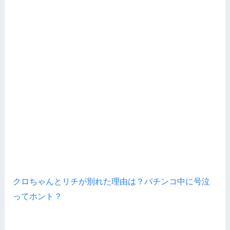
クロちゃんとリチが別れた理由は？パチンコ中に号泣
ってホント？