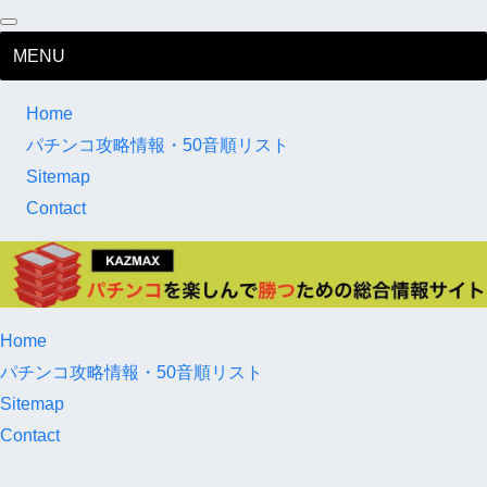
MENU
Home
パチンコ攻略情報・50音順リスト
Sitemap
Contact
Home
パチンコ攻略情報・50音順リスト
Sitemap
Contact