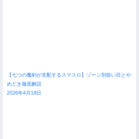
【七つの魔剣が支配するスマスロ】ゾーン別狙い目とや
めどき徹底解説
2026年4月19日