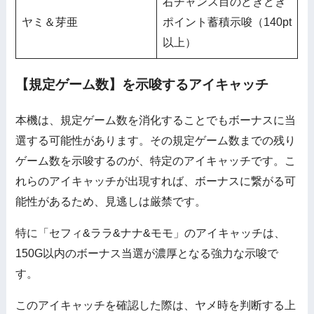
右チャンス目のどきどき
ヤミ＆芽亜
ポイント蓄積示唆（140pt
以上）
【規定ゲーム数】を示唆するアイキャッチ
本機は、規定ゲーム数を消化することでもボーナスに当
選する可能性があります。その規定ゲーム数までの残り
ゲーム数を示唆するのが、特定のアイキャッチです。こ
れらのアイキャッチが出現すれば、ボーナスに繋がる可
能性があるため、見逃しは厳禁です。
特に「セフィ&ララ&ナナ&モモ」のアイキャッチは、
150G以内のボーナス当選が濃厚となる強力な示唆で
す。
このアイキャッチを確認した際は、ヤメ時を判断する上