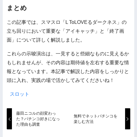
まとめ
この記事では、スマスロ「L ToLOVEるダークネス」の
立ち回りにおいて重要な「アイキャッチ」と「終了画
面」について詳しく解説しました。
これらの示唆演出は、一見すると些細なものに見えるか
もしれませんが、その内容は期待値を左右する重要な情
報となっています。本記事で解説した内容をしっかりと
頭に入れ、実践の場で活かしてみてくださいね！
スロット
藤田ニコルの顔変わっ
無料でネットパチンコを
た？パチンコ好きになっ
楽しむ方法
た理由も調査