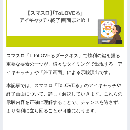
スマスロ「L ToLOVEるダークネス」で勝利の鍵を握る
重要な要素の一つが、様々なタイミングで出現する「ア
イキャッチ」や「終了画面」による示唆演出です。
本記事では、スマスロ「ToLOVEる」のアイキャッチや
終了画面について、詳しく解説していきます。これらの
示唆内容を正確に理解することで、チャンスを逃さず、
より有利に立ち回ることが可能になります。