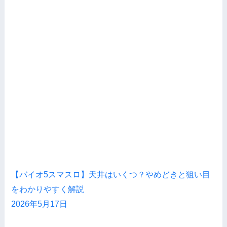
【バイオ5スマスロ】天井はいくつ？やめどきと狙い目
をわかりやすく解説
2026年5月17日