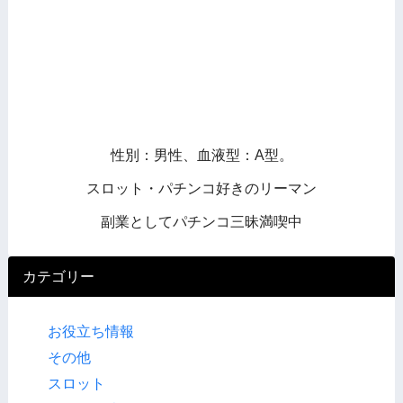
性別：男性、血液型：A型。
スロット・パチンコ好きのリーマン
副業としてパチンコ三昧満喫中
カテゴリー
お役立ち情報
その他
スロット