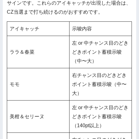
サインです。これらのアイキャッチが出現した場合は、
CZ当選まで打ち続けるのがおすすめです。
アイキャッチ
示唆内容
左 or 中チャンス目のどき
ララ＆春菜
どきポイント蓄積示唆
（中〜大）
右チャンス目のどきどき
モモ
ポイント蓄積示唆（中〜
大）
左 or 中チャンス目のどき
美柑＆セリーヌ
どきポイント蓄積示唆
（140pt以上）