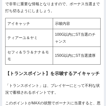
で非常に重要な情報となりますので、ボーナス当選まで
打ち切るようにしましょう。
アイキャッチ
示唆内容
100G以内にST当選のチ
ティアーユ＆ヤミ
ャンス
セフィ＆ララ＆ナナ＆モ
150G以内にST当選濃厚
モ
【トランスポイント】を示唆するアイキャッチ
「トランスポイント」は、プレイヤーにとって不利な状
況で蓄積されるポイントです。
このポイントがMAXの状態でボーナスに当選すると、恩