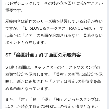
は必ずチェックして、その後の立ち回りに活かすことが
重要です。
示唆内容は前作のシリーズ機を踏襲している部分が多い
ですが、「L ToLOVEるダークネス TRANCE ver.8.7」で
は新たに「メア」の画面が追加されるなど、見逃せない
ポイントも存在します。
ST「楽園計画」終了画面の示唆内容
ST終了画面は、キャラクターのイラストやスタンプの
種類で設定を示唆します。「美柑」の画面は高設定を示
唆し、新たに追加された「メア」は設定5の期待度を高
める画面となっています。
また、「吉」「良」「優」「極」といったスタンプは、
出現した時点で特定の段階以上の設定が濃厚となるた