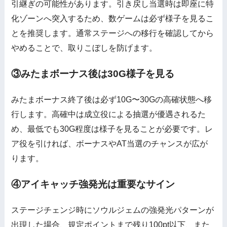
引継ぎの可能性があります。引き戻し当選時は即座に特
化ゾーンへ突入するため、数ゲームは必ず様子を見るこ
とを推奨します。通常ステージへの移行を確認してから
やめることで、取りこぼしを防げます。
③みたまボーナス後は30G様子を見る
みたまボーナス終了後は必ず10G〜30Gの高確状態へ移
行します。高確中は成立役による抽選が優遇されるた
め、最低でも30G程度は様子を見ることが必要です。レ
ア役を引ければ、ボーナスやAT当選のチャンスが広が
ります。
④アイキャッチ強発光は重要なサイン
ステージチェンジ時にソウルジェムの強発光パターンが
出現した場合、規定ポイントまで残り100pt以下、また