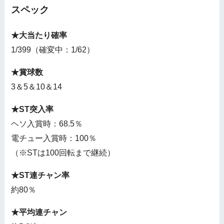
スペック
★大当たり確率
1/399（確変中：1/62）
★賞球数
3＆5＆10＆14
★ST突入率
ヘソ入賞時：68.5％
電チュー入賞時：100％
（※STは100回転まで継続）
★ST連チャン率
約80％
★平均連チャン