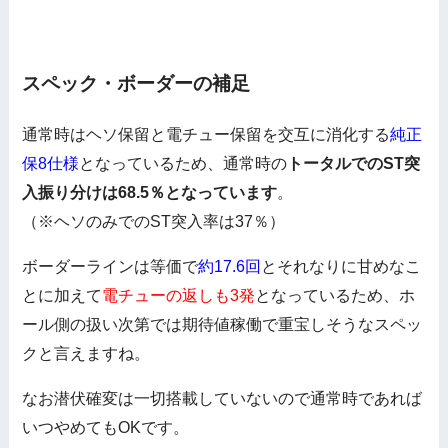
スペック・ボーダーの補足
通常時はヘソ保留と電チュー保留を交互に消化する
純正
保8仕様
となっているため、通常時の
トータルでのST突
入振り分けは68.5％となっています
。
（※ヘソのみでのST突入率は37％）
ボーダーラインは等価で
約17.6回
とそれなりに甘めなこ
とに加えて
電チューの返しも3発
となっているため、ホ
ール側の扱い次第では期待値稼働で重宝しそうなスペッ
クと言えますね。
なお潜伏確変は一切搭載していないので通常時であれば
いつやめてもOKです。