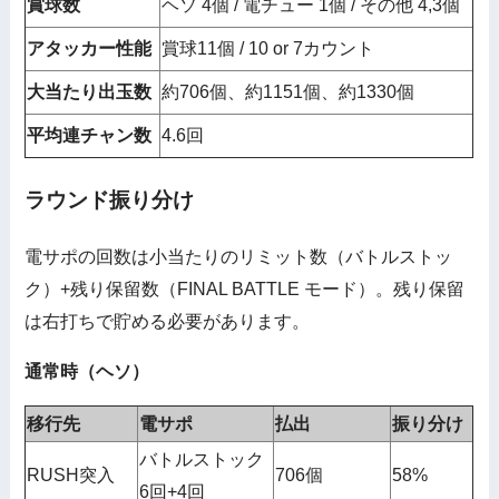
賞球数
ヘソ 4個 / 電チュー 1個 / その他 4,3個
アタッカー性能
賞球11個 / 10 or 7カウント
大当たり出玉数
約706個、約1151個、約1330個
平均連チャン数
4.6回
ラウンド振り分け
電サポの回数は小当たりのリミット数（バトルストッ
ク）+残り保留数（FINAL BATTLE モード）。残り保留
は右打ちで貯める必要があります。
通常時（ヘソ）
移行先
電サポ
払出
振り分け
バトルストック
RUSH突入
706個
58%
6回+4回