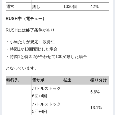
通常
無し
1330個
42%
RUSH中（電チュー）
RUSHには
終了条件
があり
・小当たりが規定回数発生
・特図1が10回変動した場合
・特図1と特図2が合わせて100変動した場合
となっています。
移行先
電サポ
払出
振り分け
バトルストック
6.6%
6回+4回
バトルストック
13.1%
5回+4回