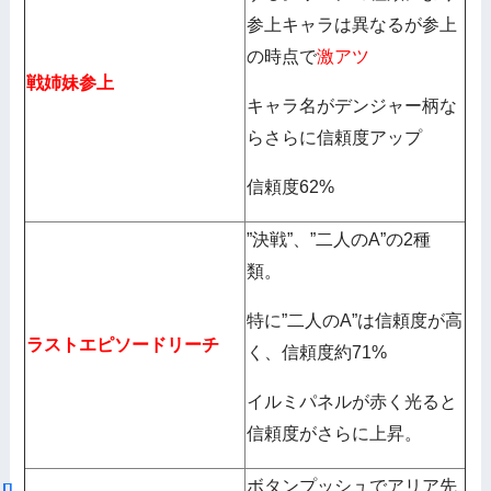
参上キャラは異なるが参上
の時点で
激アツ
戦姉妹参上
キャラ名がデンジャー柄な
らさらに信頼度アップ
信頼度62%
”決戦”、”二人のA”の2種
類。
特に”二人のA”は信頼度が高
ラストエピソードリーチ
く、信頼度約71%
イルミパネルが赤く光ると
信頼度がさらに上昇。
ボタンプッシュでアリア先