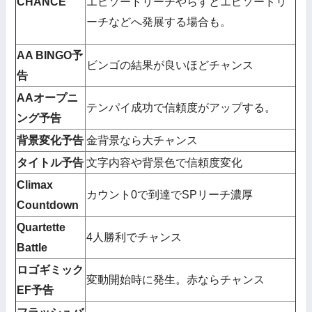
CHANCE
エピソードリーチやらすとエピソードリ
ーチなどへ発展する場合も。
AA BINGO予
ビンゴの結果が良いほどチャンス
告
AAオープニ
テンパイ成功で信頼度がアップする。
ング予告
背景変化予告
金背景なら大チャンス
タイトル予告
文字内容や背景色で信頼度変化
Climax
カウント0で到達でSPリーチ濃厚
Countdown
Quartette
4人勝利でチャンス
Battle
ロゴギミック
変動開始時に発生。赤ならチャンス
EF予告