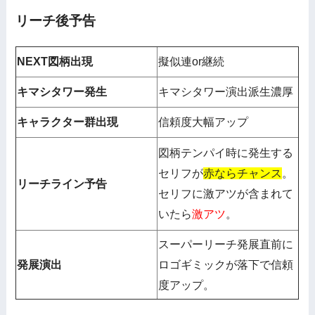
リーチ後予告
NEXT図柄出現
擬似連or継続
キマシタワー発生
キマシタワー演出派生濃厚
キャラクター群出現
信頼度大幅アップ
図柄テンパイ時に発生する
セリフが
赤ならチャンス
。
リーチライン予告
セリフに激アツが含まれて
いたら
激アツ
。
スーパーリーチ発展直前に
発展演出
ロゴギミックが落下で信頼
度アップ。