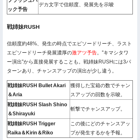
フラッシュバ
デカ文字で信頼度、発展先を示唆
ック予告
戦姉妹RUSH
信頼度約48%、発生の時点でエピソードリーチ、ラスト
エピソードリーチ発展濃厚の
激アツ予告
。”キマシタワ
ー演出”から直接発展することも。戦姉妹RUSHには3パ
ターンあり、チャンスアップの演出が少し違う。
戦姉妹RUSH Bullet Akari
獲得した宝箱の数でチャン
＆Aria
スアップの回数を示唆。
戦姉妹RUSH Slash Shino
斬撃でチャンスアップ。
＆Shirayuki
戦姉妹RUSH Trigger
この後にどのチャンスアッ
Raika＆Kirin＆Riko
プが発生するかを予報。