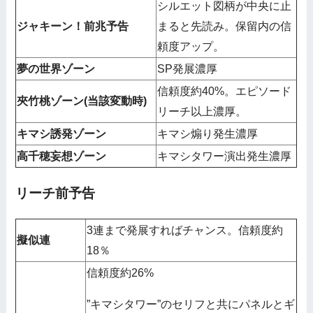
シルエット図柄が中央に止
ジャキーン！前兆予告
まると先読み。保留内の信
頼度アップ。
夢の世界ゾーン
SP発展濃厚
信頼度約40%。エピソード
夾竹桃ゾーン(当該変動時)
リーチ以上濃厚。
キマシ誘発ゾーン
キマシ煽り発生濃厚
高千穂妄想ゾーン
キマシタワー演出発生濃厚
リーチ前予告
3連まで発展すればチャンス。信頼度約
擬似連
18％
信頼度約26%
”キマシタワー”のセリフと共にパネルとギ