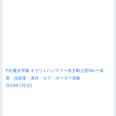
P白魔女学園 オワリトハジマリ〜赤き騎士団Ver.〜保
留・信頼度・潜伏・セグ・ボーダー攻略
2019年7月2日