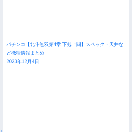
パチンコ【北斗無双第4章 下剋上闘】スペック・天井な
ど機種情報まとめ
2023年12月4日