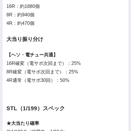
16R：約1880個
8R：約940個
4R：約470個
大当り振り分け
【ヘソ・電チュー共通】
16R確変（電サポ次回まで）：25%
8R確変（電サポ次回まで）：25%
4R通常（電サポ30回）：50%
STL（1/199）スペック
★大当たり確率