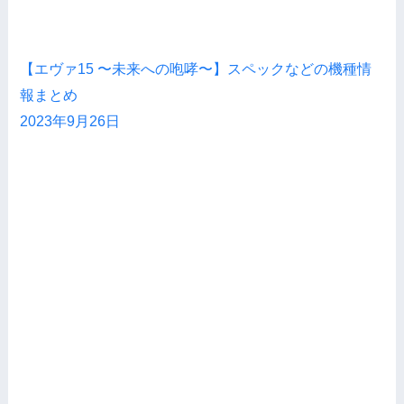
【エヴァ15 〜未来への咆哮〜】スペックなどの機種情
報まとめ
2023年9月26日