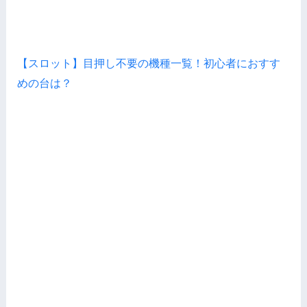
【スロット】目押し不要の機種一覧！初心者におすす
めの台は？