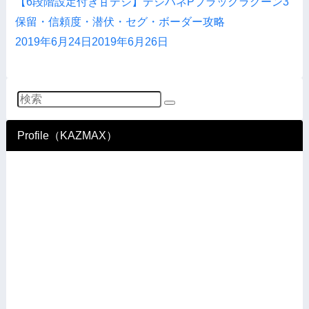
【6段階設定付き甘デジ】デジハネPブラックラグーン3
保留・信頼度・潜伏・セグ・ボーダー攻略
2019年6月24日
2019年6月26日
Profile（KAZMAX）