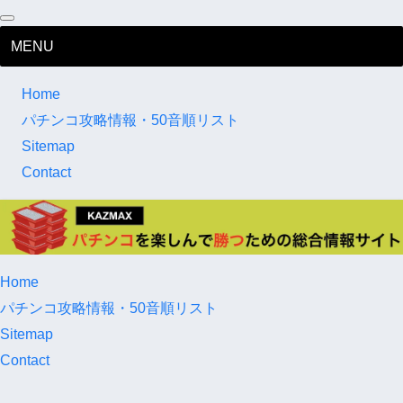
MENU
Home
パチンコ攻略情報・50音順リスト
Sitemap
Contact
Home
パチンコ攻略情報・50音順リスト
Sitemap
Contact