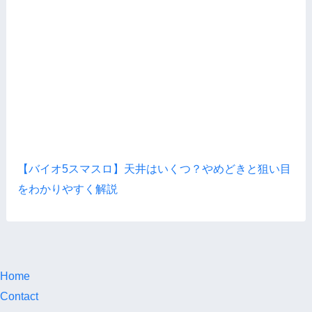
【バイオ5スマスロ】天井はいくつ？やめどきと狙い目
をわかりやすく解説
Home
Contact