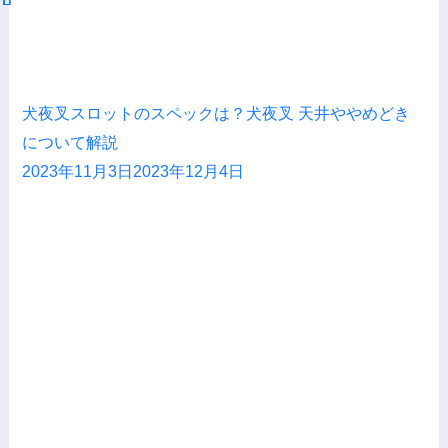
犬夜叉スロットのスペックは？犬夜叉 天井ややめどき
について解説
2023年11月3日
2023年12月4日