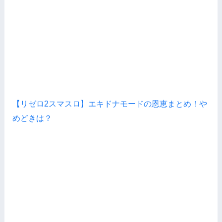
【リゼロ2スマスロ】エキドナモードの恩恵まとめ！や
めどきは？