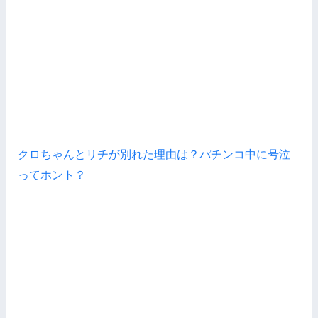
クロちゃんとリチが別れた理由は？パチンコ中に号泣
ってホント？