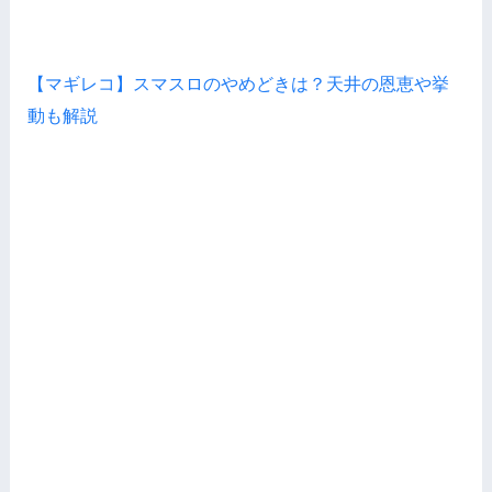
【マギレコ】スマスロのやめどきは？天井の恩恵や挙
動も解説