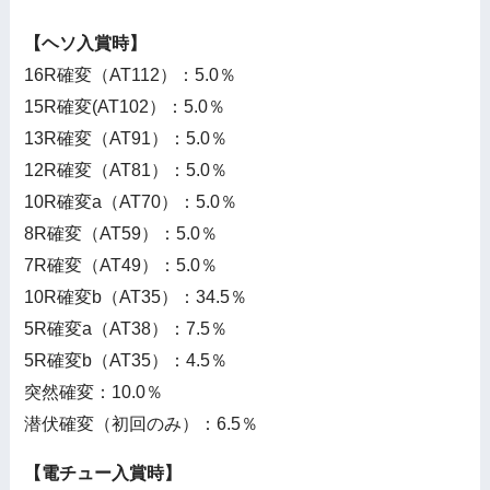
【ヘソ入賞時】
16R確変（AT112）：5.0％
15R確変(AT102）：5.0％
13R確変（AT91）：5.0％
12R確変（AT81）：5.0％
10R確変a（AT70）：5.0％
8R確変（AT59）：5.0％
7R確変（AT49）：5.0％
10R確変b（AT35）：34.5％
5R確変a（AT38）：7.5％
5R確変b（AT35）：4.5％
突然確変：10.0％
潜伏確変（初回のみ）：6.5％
【電チュー入賞時】