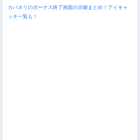
カバネリのボーナス終了画面の示唆まとめ！アイキャ
ッチ一覧も！