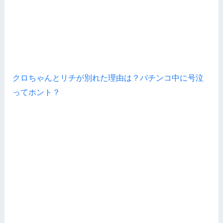
クロちゃんとリチが別れた理由は？パチンコ中に号泣
ってホント？