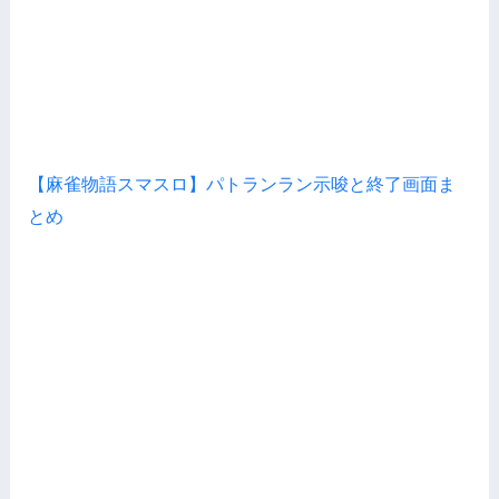
【麻雀物語スマスロ】パトランラン示唆と終了画面ま
とめ