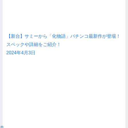
【新台】サミーから「化物語」パチンコ最新作が登場！
スペックや詳細をご紹介！
2024年4月3日