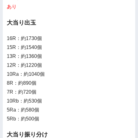
あり
大当り出玉
16R：約1730個
15R：約1540個
13R：約1360個
12R：約1220個
10Ra：約1040個
8R：約890個
7R：約720個
10Rb：約530個
5Ra：約580個
5Rb：約500個
大当り振り分け