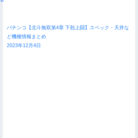
パチンコ【北斗無双第4章 下剋上闘】スペック・天井な
ど機種情報まとめ
2023年12月4日