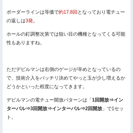
ボーダーラインは等価で
約17.8回
となっており電チュー
の返しは
3発
。
ホールの釘調整次第では狙い目の機種となってくる可能
性もありますね。
ただデビルマンは右側のゲージが辛めとなっているの
で、技術介入をバッチリ決めてやっと玉が少し増えるか
どうかといった程度になってきます。
デビルマンの電チュー開放パターンは「
1回開放⇒イン
ターバル⇒3回開放⇒インターバル⇒2回開放
」で1セッ
ト。