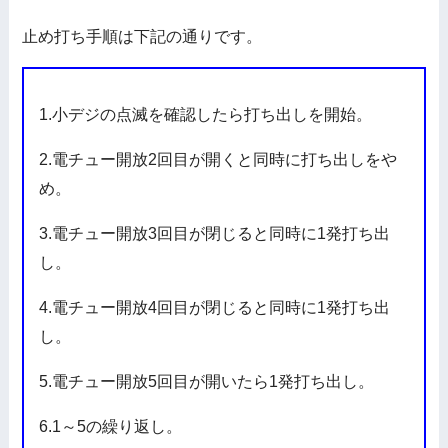
止め打ち手順は下記の通りです。
1.小デジの点滅を確認したら打ち出しを開始。
2.電チュー開放2回目が開くと同時に打ち出しをや
め。
3.電チュー開放3回目が閉じると同時に1発打ち出
し。
4.電チュー開放4回目が閉じると同時に1発打ち出
し。
5.電チュー開放5回目が開いたら1発打ち出し。
6.1～5の繰り返し。