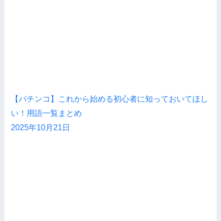
【パチンコ】これから始める初心者に知っておいてほし
い！用語一覧まとめ
2025年10月21日