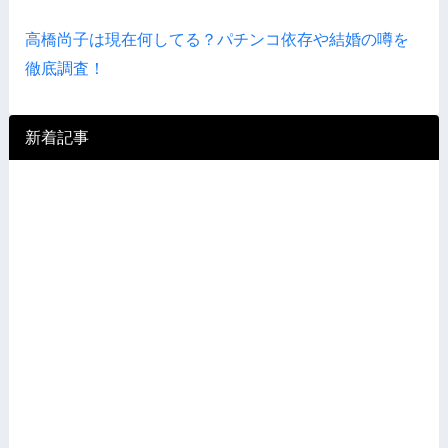
高橋尚子は現在何してる？パチンコ依存や結婚の噂を
徹底調査！
新着記事