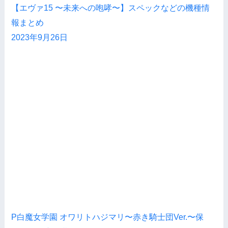
【エヴァ15 〜未来への咆哮〜】スペックなどの機種情
報まとめ
2023年9月26日
P白魔女学園 オワリトハジマリ〜赤き騎士団Ver.〜保