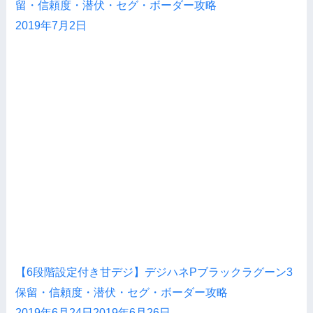
留・信頼度・潜伏・セグ・ボーダー攻略
2019年7月2日
【6段階設定付き甘デジ】デジハネPブラックラグーン3
保留・信頼度・潜伏・セグ・ボーダー攻略
2019年6月24日
2019年6月26日