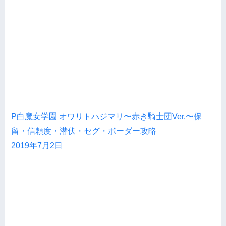
P白魔女学園 オワリトハジマリ〜赤き騎士団Ver.〜保
留・信頼度・潜伏・セグ・ボーダー攻略
2019年7月2日