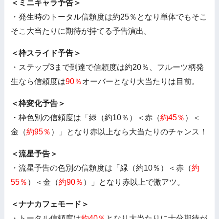
＜ミニキャラ予告＞
・発生時のトータル信頼度は約25％となり単体でもそこ
そこ大当たりに期待が持てる予告演出。
＜枠スライド予告＞
・ステップ3まで到達で信頼度は約20％、フルーツ柄発
生なら信頼度は
90％
オーバーとなり大当たりは目前。
＜枠変化予告＞
・枠色別の信頼度は「緑（約10％）＜赤（
約45％
）＜
金（
約95％
）」となり赤以上なら大当たりのチャンス！
＜流星予告＞
・流星予告の色別の信頼度は「緑（約10％）＜赤（
約
55％
）＜金（
約90％
）」となり赤以上で激アツ。
＜ナナカフェモード＞
・トータル信頼度は
約40％
となり大当たりに十分期待が