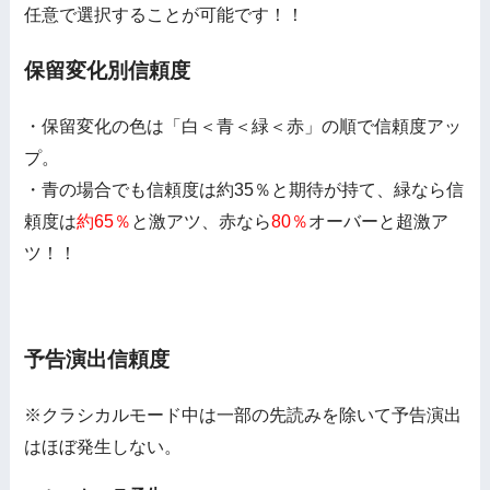
任意で選択することが可能です！！
保留変化別信頼度
・保留変化の色は「白＜青＜緑＜赤」の順で信頼度アッ
プ。
・青の場合でも信頼度は約35％と期待が持て、緑なら信
頼度は
約65％
と激アツ、赤なら
80％
オーバーと超激ア
ツ！！
予告演出信頼度
※クラシカルモード中は一部の先読みを除いて予告演出
はほぼ発生しない。