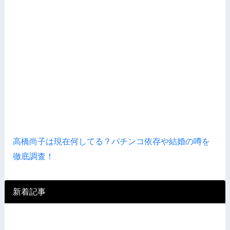
高橋尚子は現在何してる？パチンコ依存や結婚の噂を
徹底調査！
新着記事