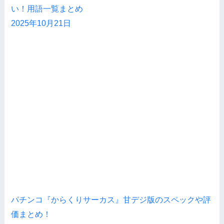
い！用語一覧まとめ
2025年10月21日
パチンコ『からくりサーカス』甘デジ版のスペックや評
価まとめ！