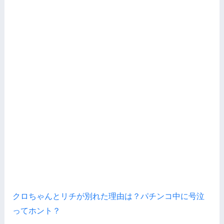
クロちゃんとリチが別れた理由は？パチンコ中に号泣
ってホント？