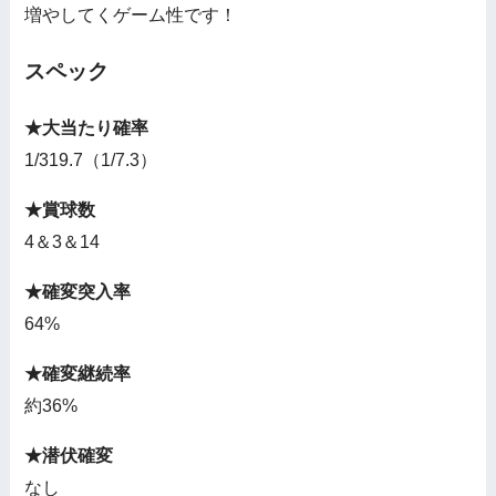
増やしてくゲーム性です！
スペック
★大当たり確率
1/319.7（1/7.3）
★賞球数
4＆3＆14
★確変突入率
64%
★確変継続率
約36%
★潜伏確変
なし