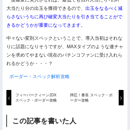
大当たり分の出玉を獲得できるので、
出玉をなるべく減
らさないうちに再び確変大当たりを引き当てることがで
きるかどうかが重要になってきます。
中々ない変則スペックということで、導入当初はそれな
りに話題になりそうですが、MAXタイプのような連チャ
ンを求めてやまない現在のパチンコファンに受け入れら
れるかどうか・・・？
ボーダー・スペック解析攻略
フィーバークィーン2DX
押忍！番長 スペック・ボ
スペック・ボーダー攻略
ーダー攻略
この記事を書いた人