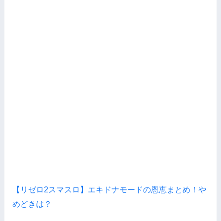
【リゼロ2スマスロ】エキドナモードの恩恵まとめ！や
めどきは？