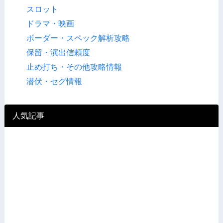
スロット
ドラマ・映画
ボーダー・スペック解析攻略
保留・演出信頼度
止め打ち・その他攻略情報
潜伏・セグ情報
人気記事