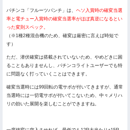
パチンコ「フルーツパンチ」は、
ヘソ入賞時の確変当選
率と電チュー入賞時の確変当選率がほぼ真逆になるとい
った変則スペック。
（※1種2種混合機のため、確変は厳密に言えば時短で
す）
ただ、潜伏確変は搭載されていないため、やめどきに困
ることもありませんし、パチンコライトユーザーでも特
に問題なく打っていくことはできます。
確変当選時には99回転の電サポが付いてきますが、通常
当選時には一切電サポが付いてこないため、中々メリハ
リの効いた展開を楽しむことができますね。
一度確変に突入させれば、最低でも12R大当たり+15R