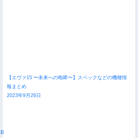
【エヴァ15 〜未来への咆哮〜】スペックなどの機種情
報まとめ
2023年9月26日