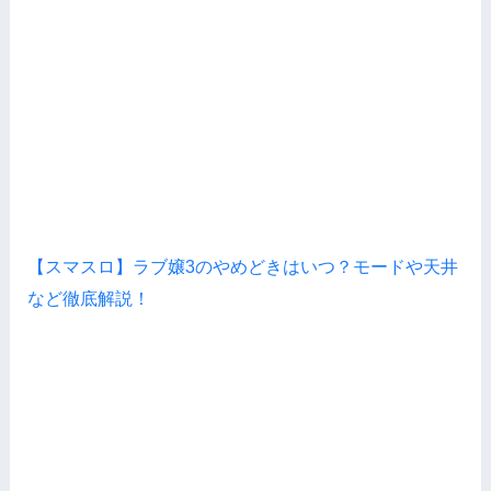
【スマスロ】ラブ嬢3のやめどきはいつ？モードや天井
など徹底解説！