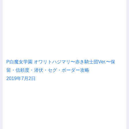
P白魔女学園 オワリトハジマリ〜赤き騎士団Ver.〜保
留・信頼度・潜伏・セグ・ボーダー攻略
2019年7月2日