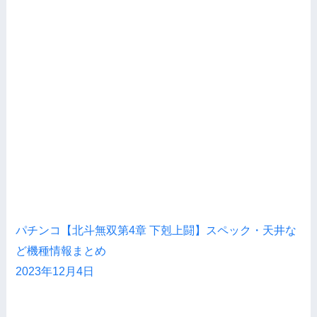
パチンコ【北斗無双第4章 下剋上闘】スペック・天井な
ど機種情報まとめ
2023年12月4日