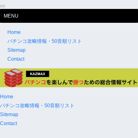
MENU
Home
パチンコ攻略情報・50音順リスト
Sitemap
Contact
Home
パチンコ攻略情報・50音順リスト
Sitemap
Contact