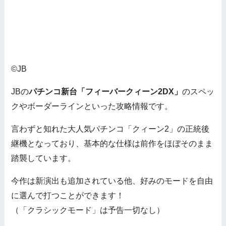
©JB
JBの
パチンコ新台「フィーバークィーン2DX」
のスペッ
クやボーダーラインといった攻略情報です。
言わずと知れた大人気パチンコ「クィーン2」の正統後
継機となっており、基本的な仕様は前作をほぼそのまま
踏襲しています。
今作は新演出も追加されている他、好みのモードを自由
に選んで打つことができます！
（「クラシックモード」は予告一切なし）