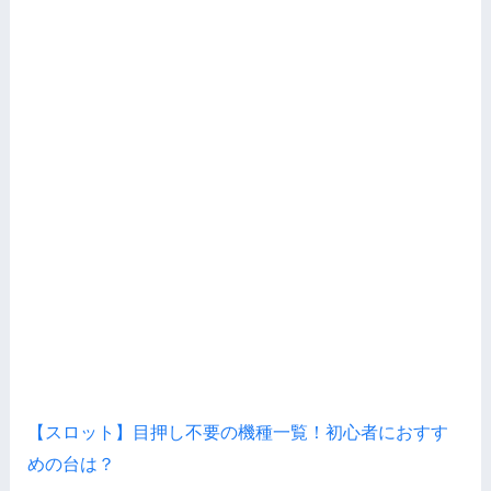
【スロット】目押し不要の機種一覧！初心者におすす
めの台は？