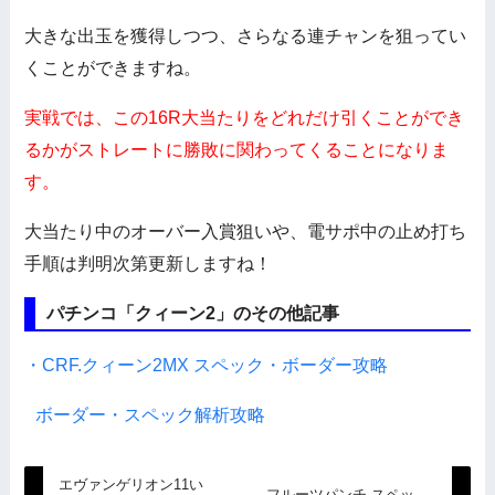
大きな出玉を獲得しつつ、さらなる連チャンを狙ってい
くことができますね。
実戦では、この16R大当たりをどれだけ引くことができ
るかがストレートに勝敗に関わってくることになりま
す。
大当たり中のオーバー入賞狙いや、電サポ中の止め打ち
手順は判明次第更新しますね！
パチンコ「クィーン2」のその他記事
・CRF.クィーン2MX スペック・ボーダー攻略
ボーダー・スペック解析攻略
エヴァンゲリオン11い
フルーツパンチ スペッ