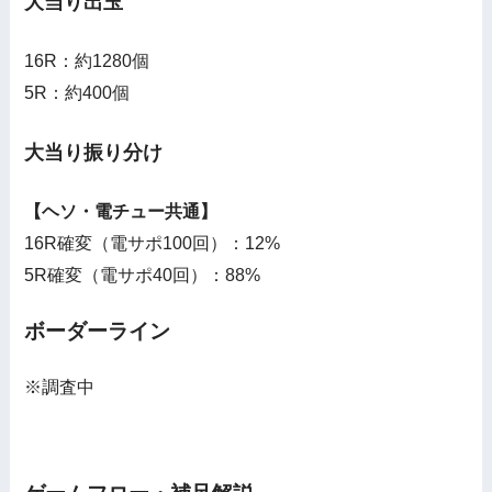
大当り出玉
16R：約1280個
5R：約400個
大当り振り分け
【ヘソ・電チュー共通】
16R確変（電サポ100回）：12%
5R確変（電サポ40回）：88%
ボーダーライン
※調査中