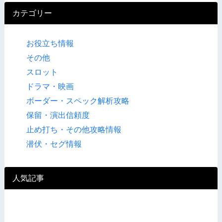
カテゴリー
お役立ち情報
その他
スロット
ドラマ・映画
ボーダー・スペック解析攻略
保留・演出信頼度
止め打ち・その他攻略情報
潜伏・セグ情報
人気記事