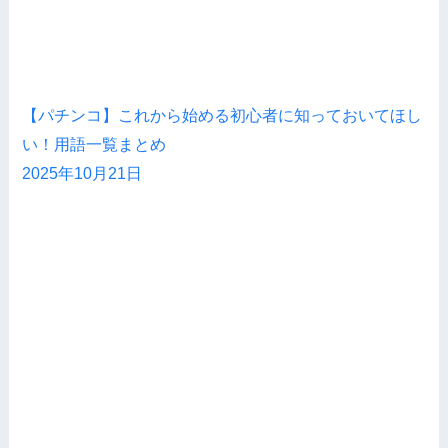
【パチンコ】これから始める初心者に知っておいてほし
い！用語一覧まとめ
2025年10月21日