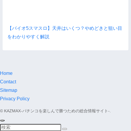
【バイオ5スマスロ】天井はいくつ？やめどきと狙い目
をわかりやすく解説
Home
Contact
Sitemap
Privacy Policy
©
KAZMAX-パチンコを楽しんで勝つための総合情報サイト-.