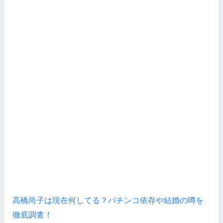
高橋尚子は現在何してる？パチンコ依存や結婚の噂を
徹底調査！