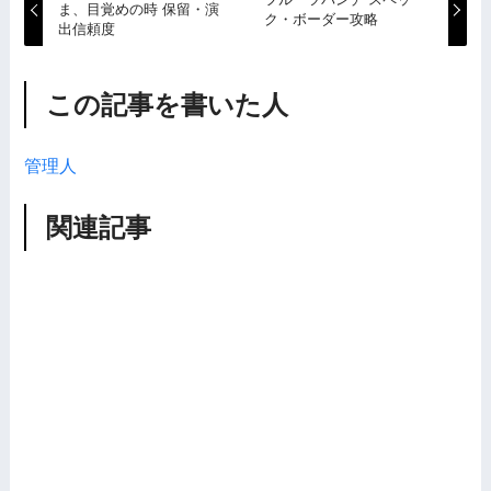
ま、目覚めの時 保留・演
ク・ボーダー攻略
出信頼度
この記事を書いた人
管理人
関連記事