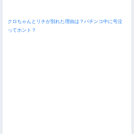
クロちゃんとリチが別れた理由は？パチンコ中に号泣
ってホント？