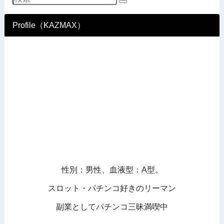
Profile（KAZMAX）
性別：男性、血液型：A型。
スロット・パチンコ好きのリーマン
副業としてパチンコ三昧満喫中