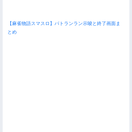
【麻雀物語スマスロ】パトランラン示唆と終了画面ま
とめ