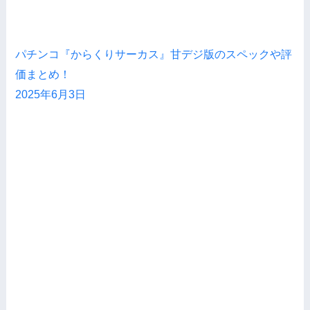
パチンコ『からくりサーカス』甘デジ版のスペックや評
価まとめ！
2025年6月3日