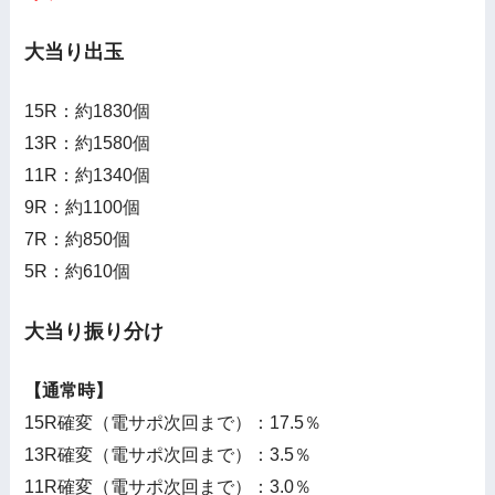
大当り出玉
15R：約1830個
13R：約1580個
11R：約1340個
9R：約1100個
7R：約850個
5R：約610個
大当り振り分け
【通常時】
15R確変（電サポ次回まで）：17.5％
13R確変（電サポ次回まで）：3.5％
11R確変（電サポ次回まで）：3.0％