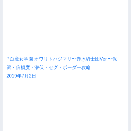
P白魔女学園 オワリトハジマリ〜赤き騎士団Ver.〜保
留・信頼度・潜伏・セグ・ボーダー攻略
2019年7月2日