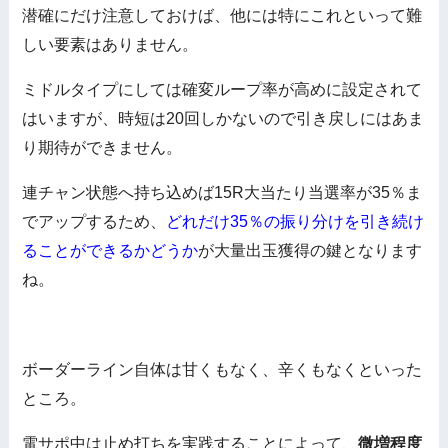
潜確にだけ注意しておけば、他には特にこれといって難
しい要素はありません。
ミドルタイプにしては確変ループ率が高めに設定されて
はいますが、時短は20回しかないので引き戻しにはあま
り期待ができません。
連チャン状態へ持ち込めば15R大当たり当選率が35％ま
でアップするため、
どれだけ35％の振り分けを引き続け
ることができるかどうか
が大量出玉獲得の鍵となります
ね。
ボーダーライン自体は甘くもなく、辛くもなくといった
ところ。
電サポ中は止め打ちを実践することによって、
微増程度