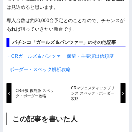
は見込めると思います。
導入台数は約20,000台予定とのことなので、チャンスが
あれば狙っていきたい新台です。
パチンコ「ガールズ＆パンツァー」のその他記事
・CRガールズ＆パンツァー 保留・主要演出信頼度
ボーダー・スペック解析攻略
CRマジェスティックプリ
CR牙狼 復刻版 スペッ
ンス スペック・ボーダー
ク・ボーダー攻略
攻略
この記事を書いた人