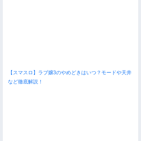
【スマスロ】ラブ嬢3のやめどきはいつ？モードや天井
など徹底解説！