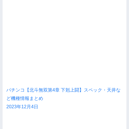
パチンコ【北斗無双第4章 下剋上闘】スペック・天井な
ど機種情報まとめ
2023年12月4日