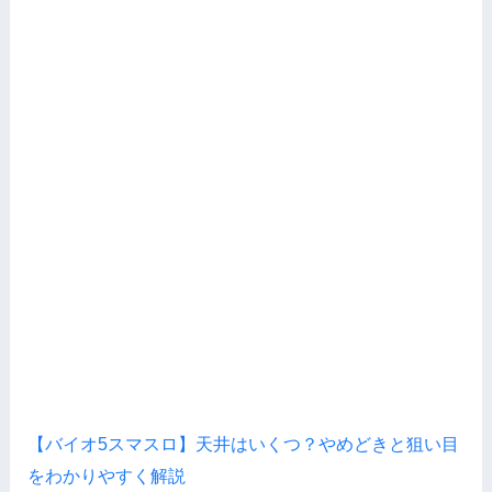
【バイオ5スマスロ】天井はいくつ？やめどきと狙い目
をわかりやすく解説