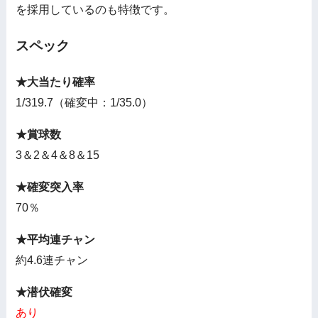
を採用しているのも特徴です。
スペック
★大当たり確率
1/319.7（確変中：1/35.0）
★賞球数
3＆2＆4＆8＆15
★確変突入率
70％
★平均連チャン
約4.6連チャン
★潜伏確変
あり