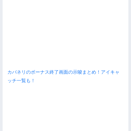
カバネリのボーナス終了画面の示唆まとめ！アイキャ
ッチ一覧も！