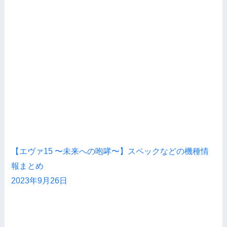
【エヴァ15 〜未来への咆哮〜】スペックなどの機種情
報まとめ
2023年9月26日