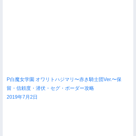
P白魔女学園 オワリトハジマリ〜赤き騎士団Ver.〜保
留・信頼度・潜伏・セグ・ボーダー攻略
2019年7月2日