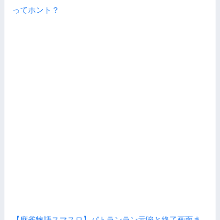
ってホント？
【麻雀物語スマスロ】パトランラン示唆と終了画面ま