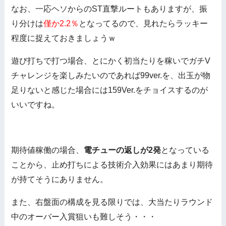
なお、一応ヘソからのST直撃ルートもありますが、振
り分けは
僅か2.2％
となってるので、見れたらラッキー
程度に捉えておきましょうｗ
遊び打ちで打つ場合、とにかく初当たりを稼いでガチV
チャレンジを楽しみたいのであれば99ver.を、出玉が物
足りないと感じた場合には159Ver.をチョイスするのが
いいですね。
期待値稼働の場合、
電チューの返しが2発
となっている
ことから、止め打ちによる技術介入効果にはあまり期待
が持てそうにありません。
また、右盤面の構成を見る限りでは、大当たりラウンド
中のオーバー入賞狙いも難しそう・・・