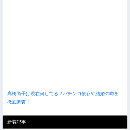
高橋尚子は現在何してる？パチンコ依存や結婚の噂を
徹底調査！
新着記事