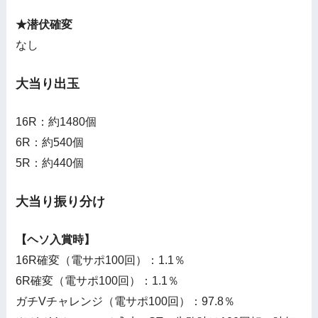
★潜伏確変
なし
大当り出玉
16R：約1480個
6R：約540個
5R：約440個
大当り振り分け
【ヘソ入賞時】
16R確変（電サポ100回）：1.1％
6R確変（電サポ100回）：1.1％
ガチVチャレンジ（電サポ100回）：97.8％