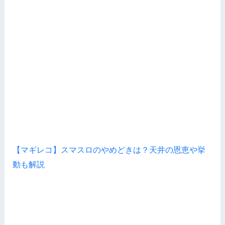
【マギレコ】スマスロのやめどきは？天井の恩恵や挙
動も解説