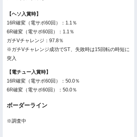
【ヘソ入賞時】
16R確変（電サポ60回）：1.1％
6R確変（電サポ60回）：1.1％
ガチVチャレンジ：97.8％
※ガチVチャレンジ成功でST、失敗時は15回転の時短に
突入
【電チュー入賞時】
16R確変（電サポ60回）：50.0％
6R確変（電サポ60回）：50.0％
ボーダーライン
※調査中