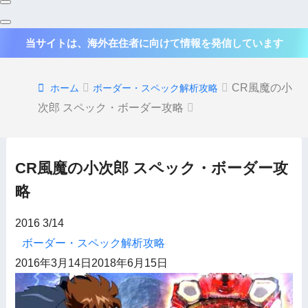
当サイトは、海外在住者に向けて情報を発信しています
CR風魔の小
ホーム
ボーダー・スペック解析攻略
次郎 スペック・ボーダー攻略
CR風魔の小次郎 スペック・ボーダー攻
略
2016
3/14
ボーダー・スペック解析攻略
2016年3月14日
2018年6月15日