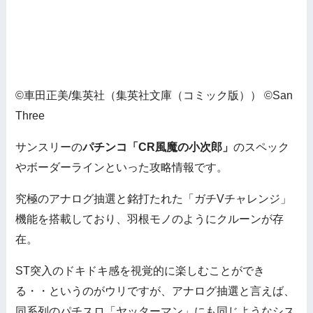
©車田正美/集英社（集英社文庫（コミック版）） ©San
Three
サンスリーの
パチンコ「CR風魔の小次郎」
のスペック
やボーダーラインといった攻略情報です。
究極のアナログ抽選と銘打たれた「ガチVチャレンジ」
機能を搭載しており、羽根モノのようにクルーンが存
在。
ST突入のドキドキ感を視覚的に楽しむことができ
る・・というのがウリですが、アナログ抽選と言えば、
同系列のパチスロ「ヤッターマン」にも同じようなシス