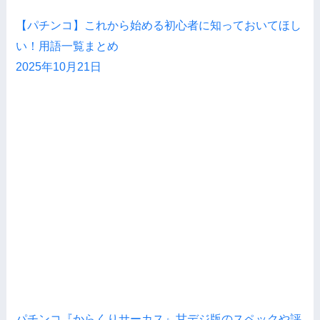
【パチンコ】これから始める初心者に知っておいてほし
い！用語一覧まとめ
2025年10月21日
パチンコ『からくりサーカス』甘デジ版のスペックや評