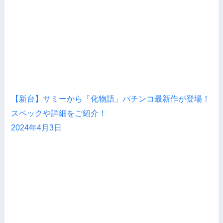
【新台】サミーから「化物語」パチンコ最新作が登場！
スペックや詳細をご紹介！
2024年4月3日