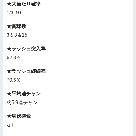
★大当たり確率
1/319.6
★賞球数
3＆8＆15
★ラッシュ突入率
62.8％
★ラッシュ継続率
79.6％
★平均連チャン
約5.9連チャン
★潜伏確変
なし