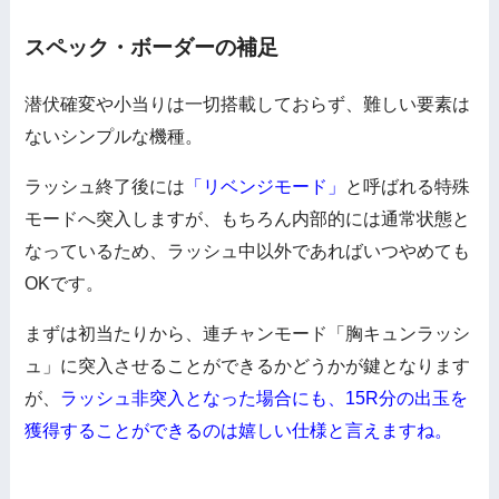
スペック・ボーダーの補足
潜伏確変や小当りは一切搭載しておらず、難しい要素は
ないシンプルな機種。
ラッシュ終了後には
「リベンジモード」
と呼ばれる特殊
モードへ突入しますが、もちろん内部的には通常状態と
なっているため、ラッシュ中以外であればいつやめても
OKです。
まずは初当たりから、連チャンモード「胸キュンラッシ
ュ」に突入させることができるかどうかが鍵となります
が、
ラッシュ非突入となった場合にも、15R分の出玉を
獲得することができるのは嬉しい仕様と言えますね。