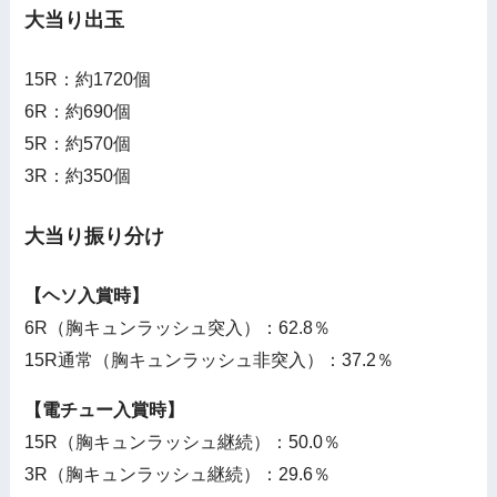
大当り出玉
15R：約1720個
6R：約690個
5R：約570個
3R：約350個
大当り振り分け
【ヘソ入賞時】
6R（胸キュンラッシュ突入）：62.8％
15R通常（胸キュンラッシュ非突入）：37.2％
【電チュー入賞時】
15R（胸キュンラッシュ継続）：50.0％
3R（胸キュンラッシュ継続）：29.6％