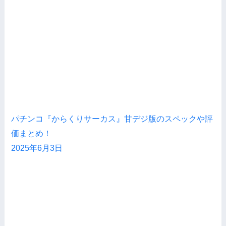
パチンコ『からくりサーカス』甘デジ版のスペックや評
価まとめ！
2025年6月3日