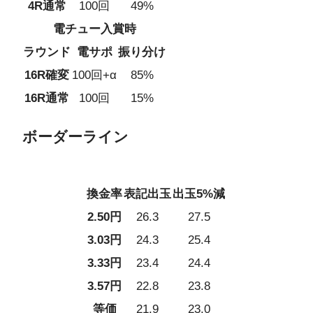
4R通常
100回
49%
電チュー入賞時
ラウンド
電サポ
振り分け
16R確変
100回+α
85%
16R通常
100回
15%
ボーダーライン
換金率
表記出玉
出玉5%減
2.50円
26.3
27.5
3.03円
24.3
25.4
3.33円
23.4
24.4
3.57円
22.8
23.8
等価
21.9
23.0