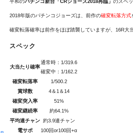
平和の
パチンコ新台「CRジョーズ2018再臨」
のスペ
2018年版のパチンコジョーズは、前作の
確変転落方式
確変転落確率は前作をほぼ踏襲していますが、16R大当
スペック
通常時：1/319.6
大当たり確率
確変中：1/162.2
確変転落率
1/500.2
賞球数
4＆1＆14
確変突入率
51%
確変継続率
約64.1%
平均連チャン
約3.9連チャン
電サポ
100回or100回+α