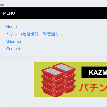
MENU
Home
パチンコ攻略情報・50音順リスト
Sitemap
Contact