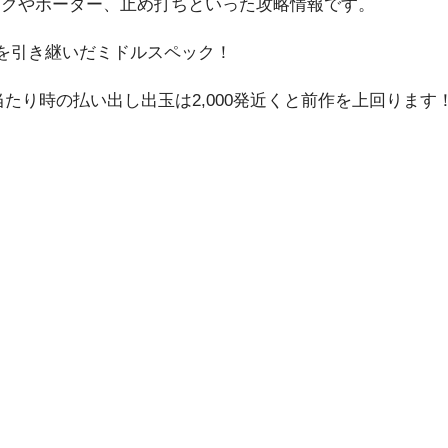
ックやボーダー、止め打ちといった攻略情報です。
を引き継いだミドルスペック！
たり時の払い出し出玉は2,000発近くと前作を上回ります