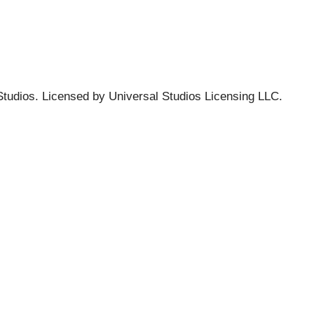
Studios. Licensed by Universal Studios Licensing LLC.