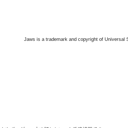
Jaws is a trademark and copyright of Universal 