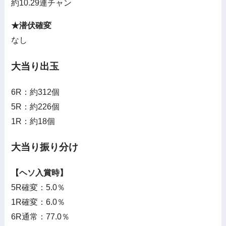
約10.29連チャン
★潜伏確変
なし
大当り出玉
6R：約312個
5R：約226個
1R：約18個
大当り振り分け
【ヘソ入賞時】
5R確変：5.0％
1R確変：6.0％
6R通常：77.0％