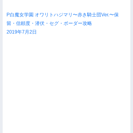
P白魔女学園 オワリトハジマリ〜赤き騎士団Ver.〜保
留・信頼度・潜伏・セグ・ボーダー攻略
2019年7月2日