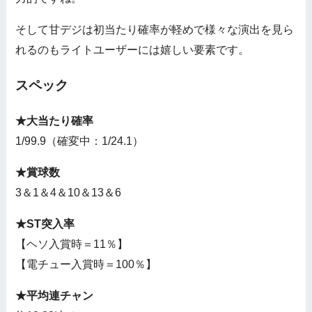
そして甘デジは初当たり確率が軽めで様々な演出を見ら
れるのもライトユーザーには嬉しい要素です。
スペック
★大当たり確率
1/99.9（確変中：1/24.1）
★賞球数
3＆1＆4＆10＆13＆6
★ST突入率
【ヘソ入賞時＝11％】
【電チュー入賞時＝100％】
★平均連チャン