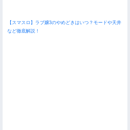
【スマスロ】ラブ嬢3のやめどきはいつ？モードや天井
など徹底解説！