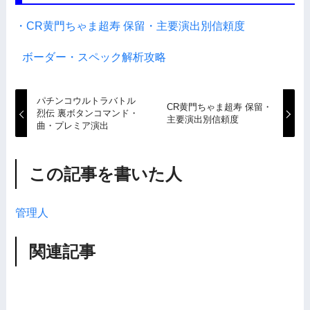
・CR黄門ちゃま超寿 保留・主要演出別信頼度
ボーダー・スペック解析攻略
パチンコウルトラバトル
CR黄門ちゃま超寿 保留・
烈伝 裏ボタンコマンド・
主要演出別信頼度
曲・プレミア演出
この記事を書いた人
管理人
関連記事