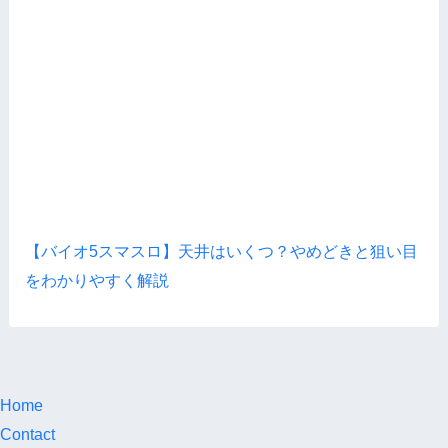
【バイオ5スマスロ】天井はいくつ？やめどきと狙い目
をわかりやすく解説
Home
Contact