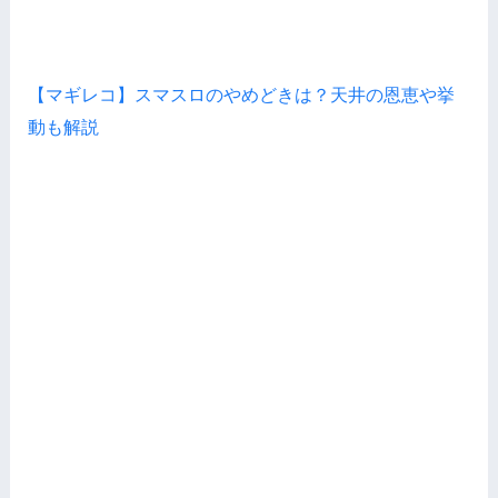
【マギレコ】スマスロのやめどきは？天井の恩恵や挙
動も解説