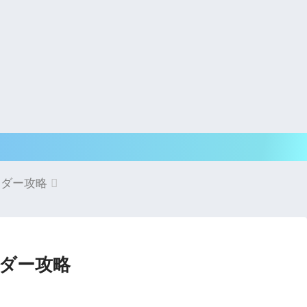
ーダー攻略
ーダー攻略