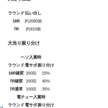
ラウンド
払い出し
16R
約2080個
7R
約910個
大当り振り分け
ヘソ入賞時
ラウンド
電サポ
振り分け
16R確変
200回
25%
7R確変
200回
40%
7R通常
100回
35%
電チュー入賞時
ラウンド
電サポ
振り分け