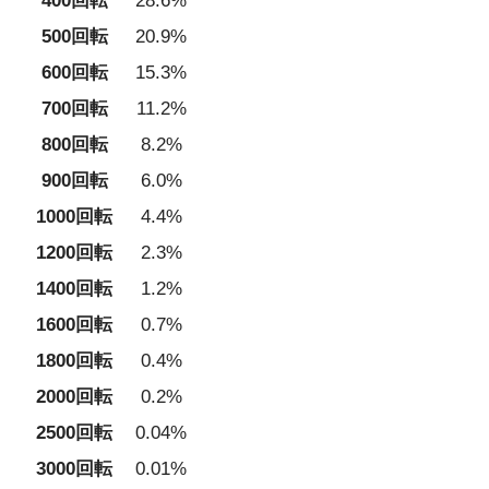
400回転
28.6%
500回転
20.9%
600回転
15.3%
700回転
11.2%
800回転
8.2%
900回転
6.0%
1000回転
4.4%
1200回転
2.3%
1400回転
1.2%
1600回転
0.7%
1800回転
0.4%
2000回転
0.2%
2500回転
0.04%
3000回転
0.01%