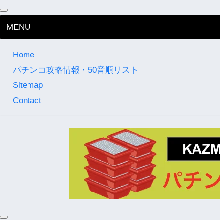
MENU
Home
パチンコ攻略情報・50音順リスト
Sitemap
Contact