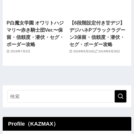
P白魔女学園 オワリトハジ
【6段階設定付き甘デジ】
マリ〜赤き騎士団Ver.〜保
デジハネPブラックラグー
留・信頼度・潜伏・セグ・
ン3保留・信頼度・潜伏・
ボーダー攻略
セグ・ボーダー攻略
2019年7月2日
2019年6月24日
2019年6月26日
Profile（KAZMAX）