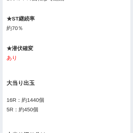
★ST継続率
約70％
★潜伏確変
あり
大当り出玉
16R：約1440個
5R：約450個