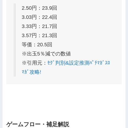
2.50円：23.9回
3.03円：22.4回
3.33円：21.7回
3.57円：21.3回
等価：20.5回
※出玉5％減での数値
※引用元：
ｾｸﾞ判別&設定推測ﾊﾟﾁﾏｶﾞｽﾛ
ﾏｶﾞ攻略!
ゲームフロー・補足解説