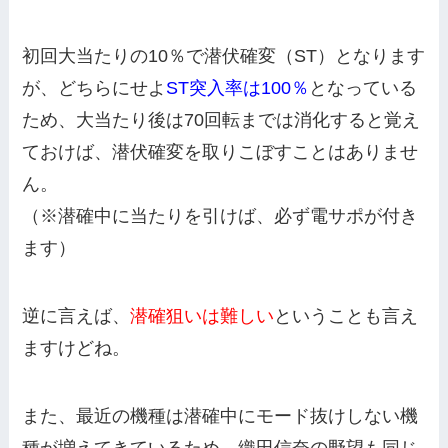
初回大当たりの10％で潜伏確変（ST）となります
が、どちらにせよ
ST突入率は100％
となっている
ため、大当たり後は70回転までは消化すると覚え
ておけば、潜伏確変を取りこぼすことはありませ
ん。
（※潜確中に当たりを引けば、必ず電サポが付き
ます）
逆に言えば、
潜確狙いは難しい
ということも言え
ますけどね。
また、最近の機種は潜確中にモード抜けしない機