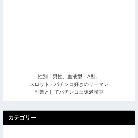
性別：男性、血液型：A型。
スロット・パチンコ好きのリーマン
副業としてパチンコ三昧満喫中
カテゴリー