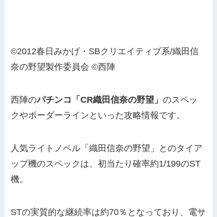
©2012春日みかげ・SBクリエイティブ系/織田信
奈の野望製作委員会 ©西陣
西陣の
パチンコ「CR織田信奈の野望」
のスペッ
クやボーダーラインといった攻略情報です。
人気ライトノベル「織田信奈の野望」とのタイア
ップ機のスペックは、初当たり確率約1/199のST
機。
STの実質的な継続率は約70％となっており、電サ