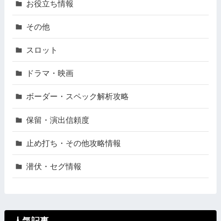
お役立ち情報
その他
スロット
ドラマ・映画
ボーダー・スペック解析攻略
保留・演出信頼度
止め打ち・その他攻略情報
潜伏・セグ情報