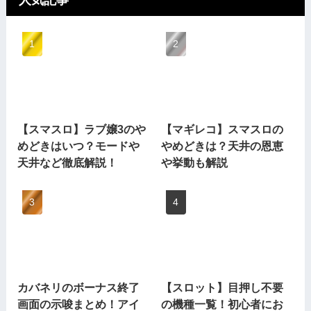
人気記事
【スマスロ】ラブ嬢3のや
【マギレコ】スマスロの
めどきはいつ？モードや
やめどきは？天井の恩恵
天井など徹底解説！
や挙動も解説
カバネリのボーナス終了
【スロット】目押し不要
画面の示唆まとめ！アイ
の機種一覧！初心者にお