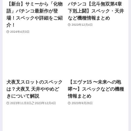
【新台】サミーから「化物
パチンコ【北斗無双第4章
語」パチンコ最新作が登
下剋上闘】スペック・天井
場！スペックや詳細をご紹
など機種情報まとめ
介！
2023年12月4日
2024年4月3日
犬夜叉スロットのスペック
【エヴァ15 〜未来への咆
は？犬夜叉 天井ややめど
哮〜】スペックなどの機種
きについて解説
情報まとめ
2023年11月3日
2023年12月4日
2023年9月26日