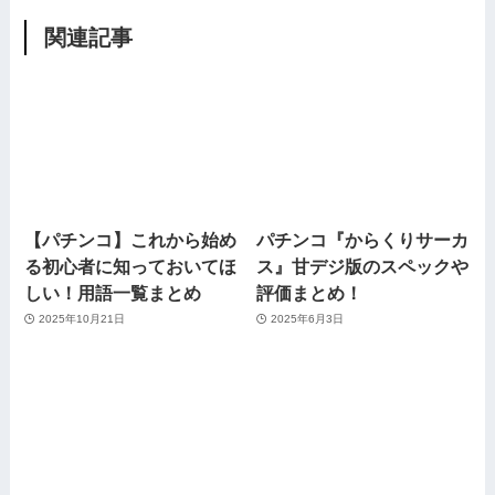
関連記事
【パチンコ】これから始め
パチンコ『からくりサーカ
る初心者に知っておいてほ
ス』甘デジ版のスペックや
しい！用語一覧まとめ
評価まとめ！
2025年10月21日
2025年6月3日