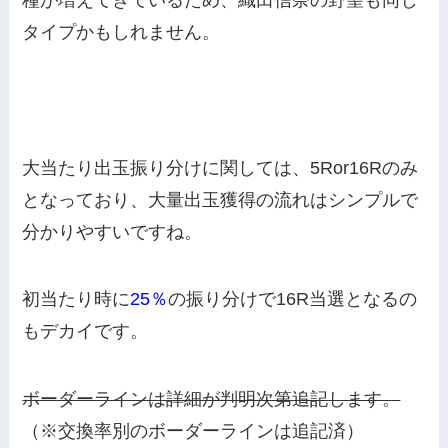
種が増えてきているため、織田信奈の野望も同じ
タイプかもしれません。
大当たり出玉振り分けに関しては、5Ror16Rのみ
となっており、大量出玉獲得の流れはシンプルで
分かりやすいですね。
初当たり時に
25％
の振り分けで16R当選となるの
もデカイです。
ボーダーラインは詳細が判明次第追記します。
（※交換率別のボーダーラインは追記済）