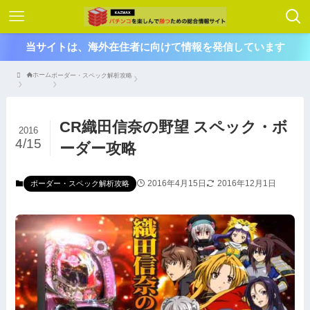
当サイトは、海外在住者に向けて情報を発信しています
ホーム
ボーダー・スペック解析攻略
CR織田信奈の野望 スペック・ボ
2016
4/15
ーダー攻略
2016年4月15日
2016年12月1日
ボーダー・スペック解析攻略