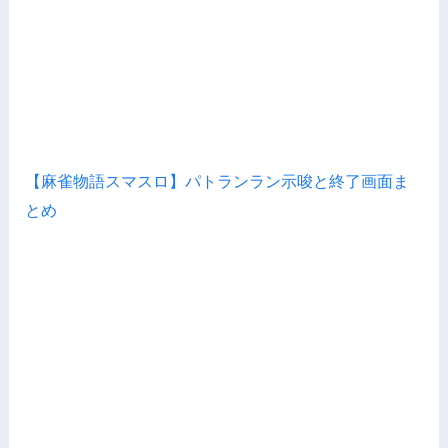
【麻雀物語スマスロ】パトランラン示唆と終了画面ま
とめ