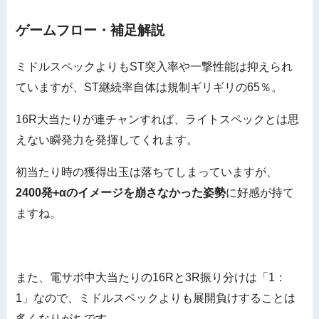
ゲームフロー・補足解説
ミドルスペックよりもST突入率や一撃性能は抑えられ
ていますが、ST継続率自体は規制ギリギリの65％。
16R大当たりが連チャンすれば、ライトスペックとは思
えない瞬発力を発揮してくれます。
初当たり時の獲得出玉は落ちてしまっていますが、
2400発+αのイメージを崩さなかった姿勢
に好感が持て
ますね。
また、電サポ中大当たりの16Rと3R振り分けは「1：
1」なので、ミドルスペックよりも展開負けすることは
多くなりがちです。