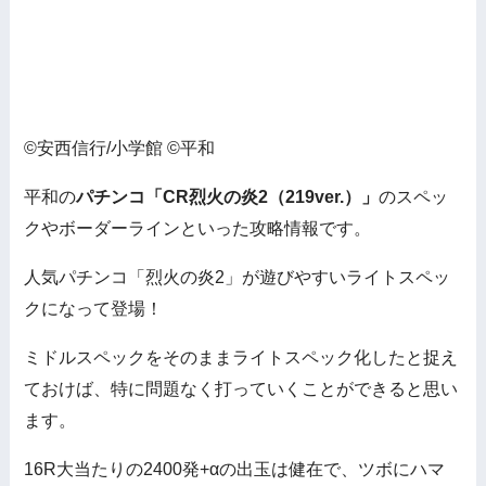
©安西信行/小学館 ©平和
平和の
パチンコ「CR烈火の炎2（219ver.）」
のスペッ
クやボーダーラインといった攻略情報です。
人気パチンコ「烈火の炎2」が遊びやすいライトスペッ
クになって登場！
ミドルスペックをそのままライトスペック化したと捉え
ておけば、特に問題なく打っていくことができると思い
ます。
16R大当たりの2400発+αの出玉は健在で、ツボにハマ