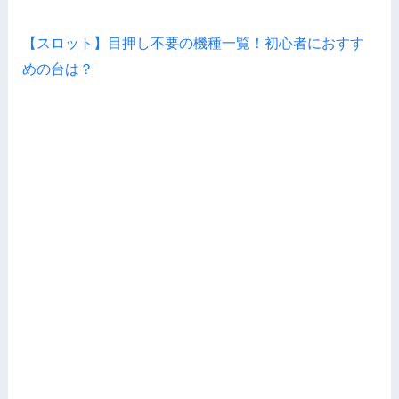
【スロット】目押し不要の機種一覧！初心者におすす
めの台は？