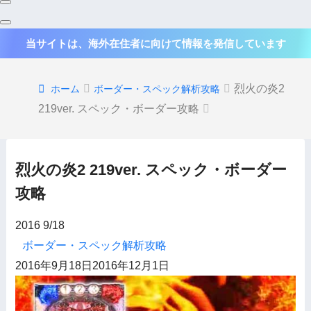
当サイトは、海外在住者に向けて情報を発信しています
烈火の炎2
ホーム
ボーダー・スペック解析攻略
219ver. スペック・ボーダー攻略
烈火の炎2 219ver. スペック・ボーダー
攻略
2016
9/18
ボーダー・スペック解析攻略
2016年9月18日
2016年12月1日