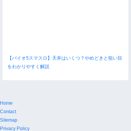
【バイオ5スマスロ】天井はいくつ？やめどきと狙い目
をわかりやすく解説
Home
Contact
Sitemap
Privacy Policy