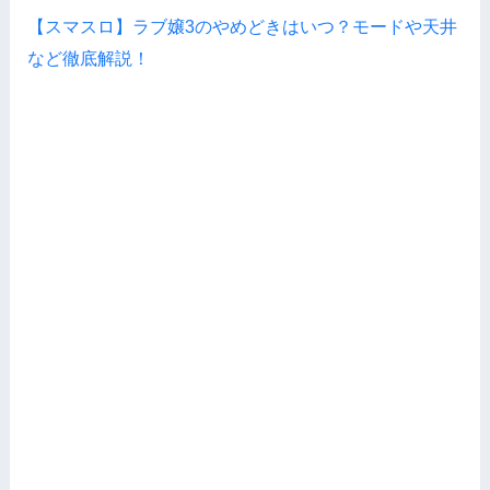
【スマスロ】ラブ嬢3のやめどきはいつ？モードや天井
など徹底解説！