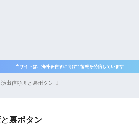
当サイトは、海外在住者に向けて情報を発信しています
保留・演出信頼度と裏ボタン
頼度と裏ボタン