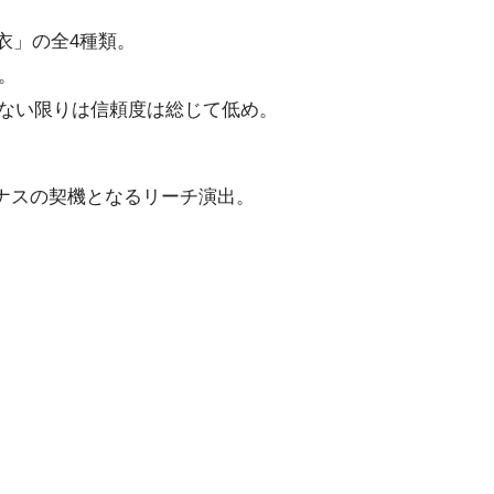
衣」の全4種類。
。
まない限りは信頼度は総じて低め。
ナスの契機となるリーチ演出。
。