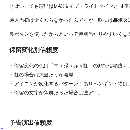
とはいっても演出はMAXタイプ・ライトタイプと同
導入当初は全く知らなかったんですが、咲には
裏ボタ
裏ボタンを使ったからといって特別当たりやすいくな
保留変化別信頼度
・保留変化の色は「青＜緑＜赤＜虹」の順で信頼度ア
・虹の場合は大当たりが濃厚。
・アイコンが変化するパターンもありペンギン・猫は
・保留の文字が魚群だった場合は激アツ。
予告演出信頼度