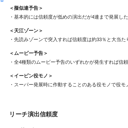
＜擬似連予告＞
・基本的には信頼度が低めの演出だが4連まで発展し
＜天江ゾーン＞
・先読みゾーンで突入すれば信頼度は約33％と大当た
＜ムービー予告＞
・全4種類のムービー予告のいずれかが発生すれば信頼
＜イーピン役モノ＞
・スーパー発展時に作動することのある役モノで役モノ
リーチ演出信頼度