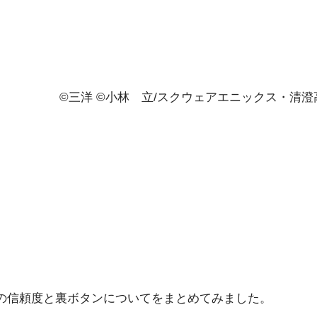
©三洋 ©小林 立/スクウェアエニックス・清
の信頼度と裏ボタンについてをまとめてみました。