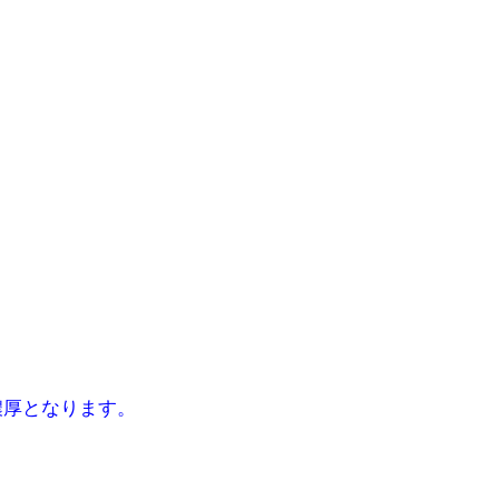
濃厚となります。