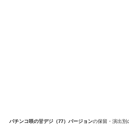
パチンコ咲の甘デジ（77）バージョン
の保留・演出別