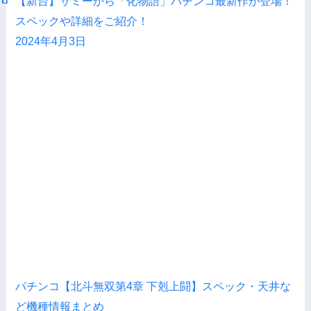
【新台】サミーから「化物語」パチンコ最新作が登場！
スペックや詳細をご紹介！
2024年4月3日
パチンコ【北斗無双第4章 下剋上闘】スペック・天井な
ど機種情報まとめ