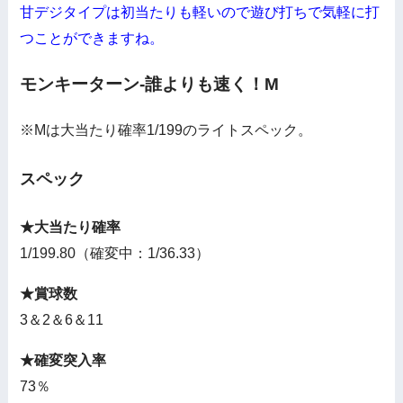
甘デジタイプは初当たりも軽いので遊び打ちで気軽に打
つことができますね。
モンキーターン-誰よりも速く！M
※Mは大当たり確率1/199のライトスペック。
スペック
★大当たり確率
1/199.80（確変中：1/36.33）
★賞球数
3＆2＆6＆11
★確変突入率
73％