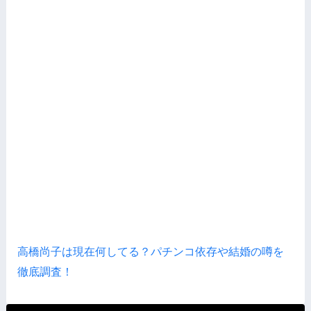
高橋尚子は現在何してる？パチンコ依存や結婚の噂を
徹底調査！