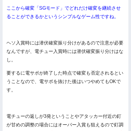
ここから確変「SGモード」でどれだけ確変を継続させ
ることができるかというシンプルなゲーム性ですね。
ヘソ入賞時には潜伏確変振り分けがあるので注意が必要
なんですが、電チュー入賞時には潜伏確変振り分けはな
し。
要するに電サポが終了した時点で確変も否定されるとい
うことなので、電サポを抜けた後はいつやめてもOKで
す。
電チューの返しが3発ということやアタッカー付近の釘
が甘めの調整の場合にはオーバー入賞も狙えるので釘調