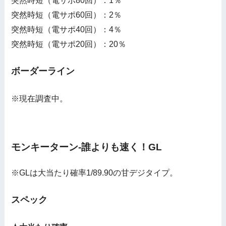
突然時短（電サポ80回）：1％
突然時短（電サポ60回）：2％
突然時短（電サポ40回）：4％
突然時短（電サポ20回）：20％
ボーダーライン
※現在調査中。
モンキーターン-誰よりも速く！GL
※GLは大当たり確率1/89.90の甘デジタイプ。
スペック