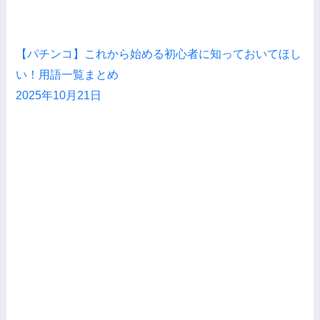
【パチンコ】これから始める初心者に知っておいてほし
い！用語一覧まとめ
2025年10月21日