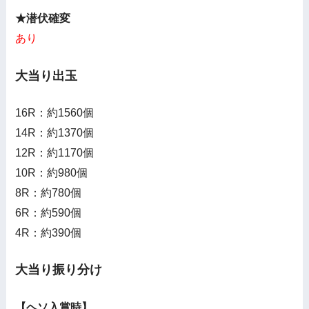
★潜伏確変
あり
大当り出玉
16R：約1560個
14R：約1370個
12R：約1170個
10R：約980個
8R：約780個
6R：約590個
4R：約390個
大当り振り分け
【ヘソ入賞時】