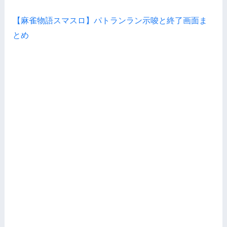
【麻雀物語スマスロ】パトランラン示唆と終了画面ま
とめ