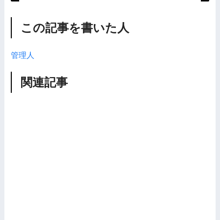
この記事を書いた人
管理人
関連記事