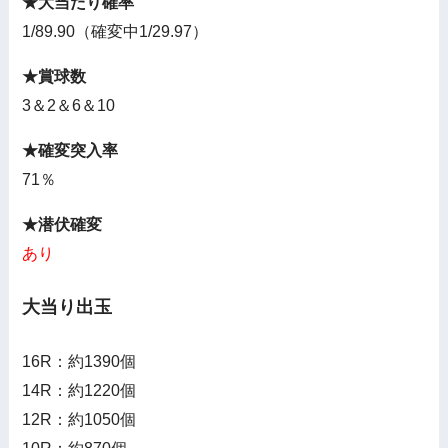
★大当たり確率
1/89.90（確変中1/29.97）
★賞球数
3＆2＆6＆10
★確変突入率
71％
★潜伏確変
あり
大当り出玉
16R：約1390個
14R：約1220個
12R：約1050個