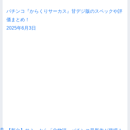
パチンコ『からくりサーカス』甘デジ版のスペックや評
価まとめ！
2025年6月3日