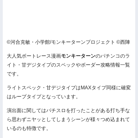
©河合克敏・小学館/モンキーターンプロジェクト ©西陣
大人気ボートレース漫画
モンキーターン
のパチンコのラ
イト・甘デジタイプのスペックやボーダー攻略情報一覧
です。
ライトスペック・甘デジタイプはMAXタイプ同様に確変
はループタイプとなっています。
演出面に関してはパチスロを打ったことがある打ち手な
ら思わずニヤッとしてしまうシーンが様々つめ込まれて
いるのも特徴です。