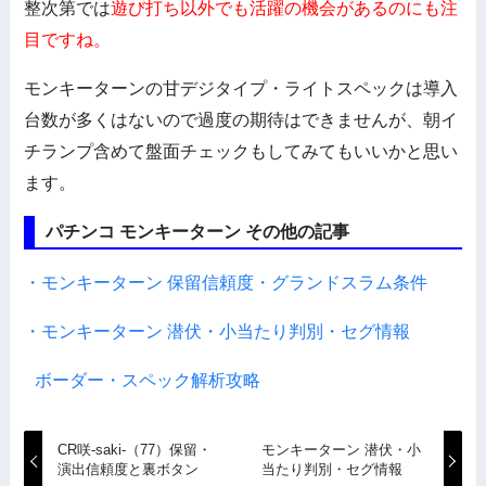
整次第では
遊び打ち以外でも活躍の機会があるのにも注
目ですね。
モンキーターンの甘デジタイプ・ライトスペックは導入
台数が多くはないので過度の期待はできませんが、朝イ
チランプ含めて盤面チェックもしてみてもいいかと思い
ます。
パチンコ モンキーターン その他の記事
・モンキーターン 保留信頼度・グランドスラム条件
・モンキーターン 潜伏・小当たり判別・セグ情報
ボーダー・スペック解析攻略
CR咲-saki-（77）保留・
モンキーターン 潜伏・小
演出信頼度と裏ボタン
当たり判別・セグ情報