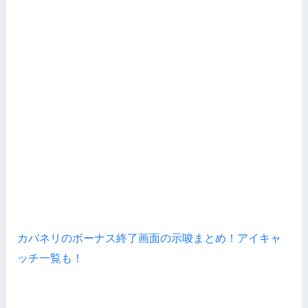
カバネリのボーナス終了画面の示唆まとめ！アイキャ
ッチ一覧も！