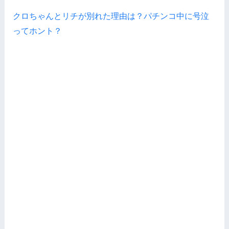
クロちゃんとリチが別れた理由は？パチンコ中に号泣
ってホント？