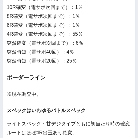
10R確変（電サポ次回まで）：1％
8R確変（電サポ次回まで）：1％
6R確変（電サポ次回まで）：1％
4R確変（電サポ次回まで）：55％
突然確変（電サポ次回まで）：6％
突然時短（電サポ40回）：4％
突然時短（電サポ20回）：25％
ボーダーライン
※現在調査中。
スペックはいわゆるバトルスペック
ライトスペック・甘デジタイプともに初当たり時の確変
ルートはほぼ4R出玉あり確変。