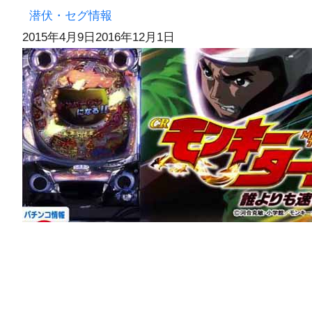
潜伏・セグ情報
2015年4月9日
2016年12月1日