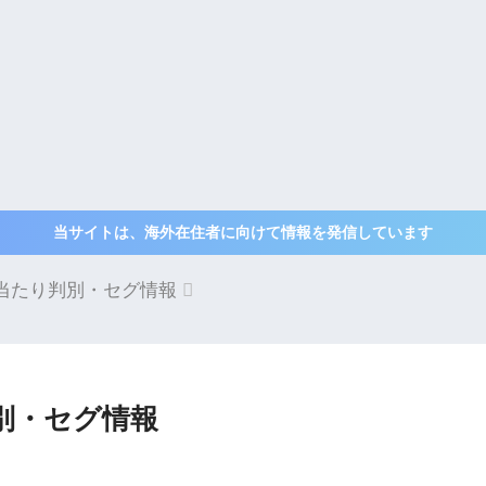
当サイトは、海外在住者に向けて情報を発信しています
当たり判別・セグ情報
別・セグ情報