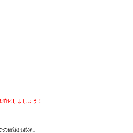
は消化しましょう！
での確認は必須。