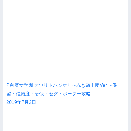
P白魔女学園 オワリトハジマリ〜赤き騎士団Ver.〜保
留・信頼度・潜伏・セグ・ボーダー攻略
2019年7月2日