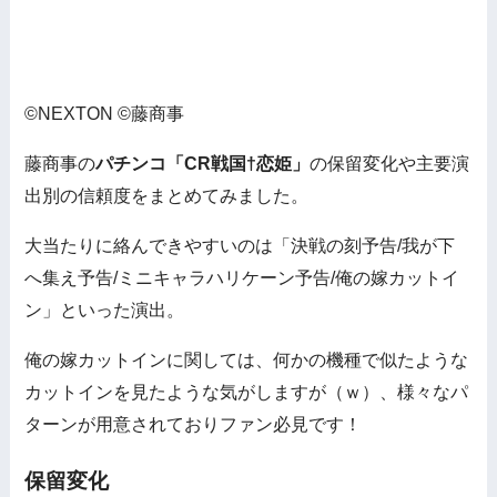
©NEXTON ©藤商事
藤商事の
パチンコ「CR戦国†恋姫」
の保留変化や主要演
出別の信頼度をまとめてみました。
大当たりに絡んできやすいのは「決戦の刻予告/我が下
へ集え予告/ミニキャラハリケーン予告/俺の嫁カットイ
ン」といった演出。
俺の嫁カットインに関しては、何かの機種で似たような
カットインを見たような気がしますが（ｗ）、様々なパ
ターンが用意されておりファン必見です！
保留変化