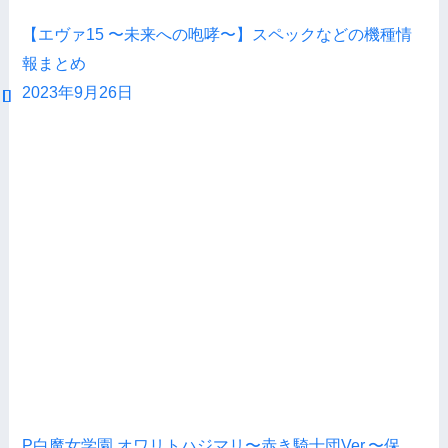
【エヴァ15 〜未来への咆哮〜】スペックなどの機種情
報まとめ
2023年9月26日
P白魔女学園 オワリトハジマリ〜赤き騎士団Ver.〜保