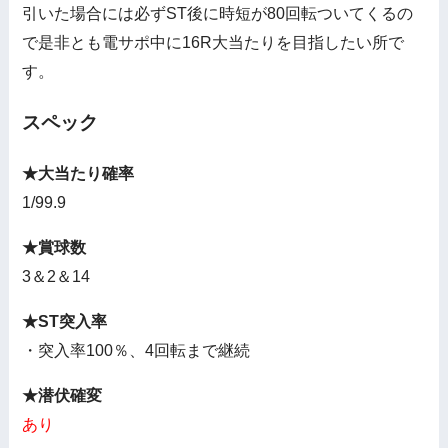
引いた場合には必ずST後に時短が80回転ついてくるの
で是非とも電サポ中に16R大当たりを目指したい所で
す。
スペック
★大当たり確率
1/99.9
★賞球数
3＆2＆14
★ST突入率
・突入率100％、4回転まで継続
★潜伏確変
あり