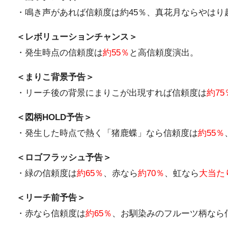
・鳴き声があれば信頼度は約45％、真花月ならやはり
＜レボリューションチャンス＞
・発生時点の信頼度は
約55％
と高信頼度演出。
＜まりこ背景予告＞
・リーチ後の背景にまりこが出現すれば信頼度は
約75
＜図柄HOLD予告＞
・発生した時点で熱く「猪鹿蝶」なら信頼度は
約55％
＜ロゴフラッシュ予告＞
・緑の信頼度は
約65％
、赤なら
約70％
、虹なら
大当た
＜リーチ前予告＞
・赤なら信頼度は
約65％
、お馴染みのフルーツ柄なら