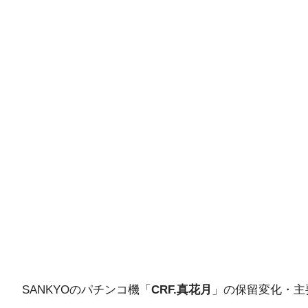
SANKYOのパチンコ機「
CRF.真花月
」の保留変化・主