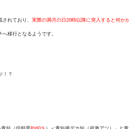
載されており、
実際の満月の日20時以降に突入すると何か
チへ移行となるようです。
ツ！？
+青短（信頼度
約60％
）＜青短後デカ短（超激アツ）」と青