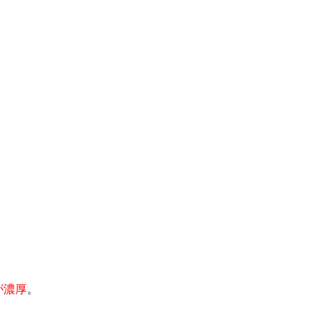
が濃厚
。