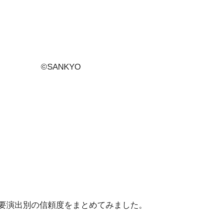
©SANKYO
要演出別の信頼度をまとめてみました。