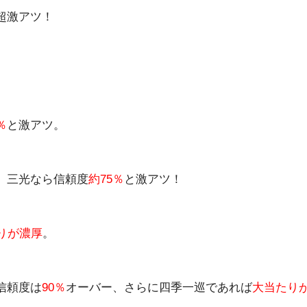
超激アツ！
％
と激アツ。
、三光なら信頼度
約75％
と激アツ！
りが濃厚
。
信頼度は
90％
オーバー、さらに四季一巡であれば
大当たり