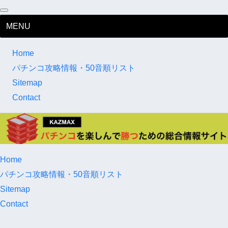
MENU
Home
パチンコ攻略情報・50音順リスト
Sitemap
Contact
Home
パチンコ攻略情報・50音順リスト
Sitemap
Contact