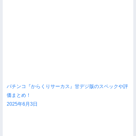
パチンコ『からくりサーカス』甘デジ版のスペックや評
価まとめ！
2025年6月3日