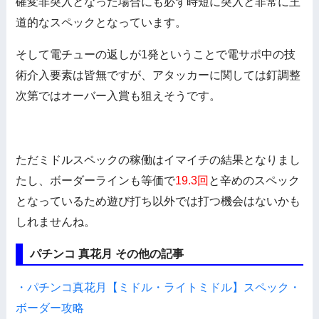
確変非突入となった場合にも必ず時短に突入と非常に王
道的なスペックとなっています。
そして電チューの返しが1発ということで電サポ中の技
術介入要素は皆無ですが、アタッカーに関しては釘調整
次第ではオーバー入賞も狙えそうです。
ただミドルスペックの稼働はイマイチの結果となりまし
たし、ボーダーラインも等価で
19.3回
と辛めのスペック
となっているため遊び打ち以外では打つ機会はないかも
しれませんね。
パチンコ 真花月 その他の記事
・パチンコ真花月【ミドル・ライトミドル】スペック・
ボーダー攻略