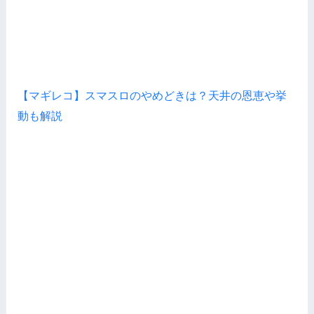
【マギレコ】スマスロのやめどきは？天井の恩恵や挙
動も解説