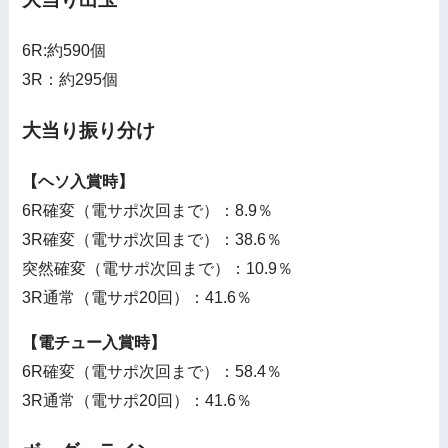
6R:約590個
3R：約295個
大当り振り分け
【ヘソ入賞時】
6R確変（電サポ次回まで）：8.9％
3R確変（電サポ次回まで）：38.6％
突然確変（電サポ次回まで）：10.9％
3R通常（電サポ20回）：41.6％
【電チュー入賞時】
6R確変（電サポ次回まで）：58.4％
3R通常（電サポ20回）：41.6％