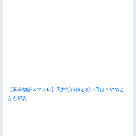
【麻雀物語スマスロ】天井期待値と狙い目は？やめど
きも解説