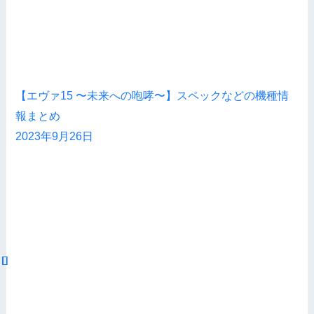
【エヴァ15 〜未来への咆哮〜】スペックなどの機種情
報まとめ
2023年9月26日