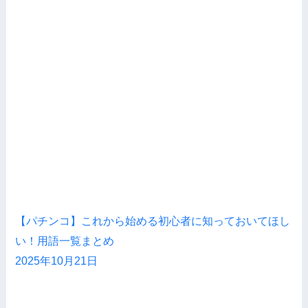
【パチンコ】これから始める初心者に知っておいてほし
い！用語一覧まとめ
2025年10月21日