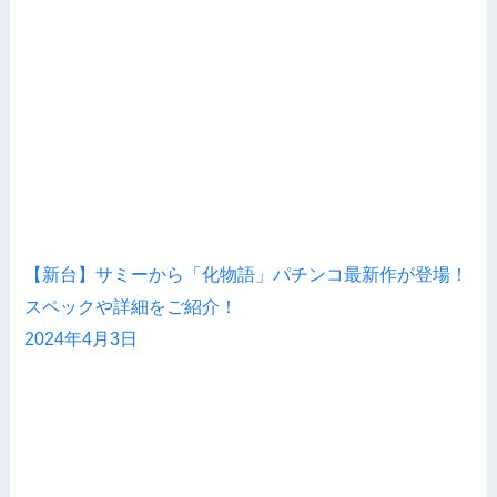
【新台】サミーから「化物語」パチンコ最新作が登場！
スペックや詳細をご紹介！
2024年4月3日