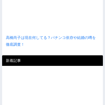
高橋尚子は現在何してる？パチンコ依存や結婚の噂を
徹底調査！
新着記事